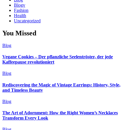
Blogv
Fashion
Health
Uncategorized
You Missed
Blog
Vegane Cookies – Der pflanzliche Seelentröster, der jede
Kaffeepause revolutioniert
Blog
Rediscovering the Magic of Vintage Earrings: History, Style,
and Timeless Beauty
Blog
The Art of Adornment: How the Right Women’s Necklaces
Transform Every Look
Blog