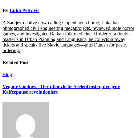
By
Luka Petrović
A Sarajevo native now calling Copenhagen home, Luka has
photographed civil-engineering megaprojects, reviewed indie horror
games, and investigated Balkan folk medicine. Holder of a double
master’s in Urban Planning and Linguistics, he collects subway
tickets and speaks five Slavic languages—plus Danish for pastry
ordering.
Related Post
Blog
Vegane Cookies – Der pflanzliche Seelentröster, der jede
Kaffeepause revolutioniert