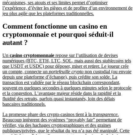
mécanismes, ses atouts et ses limites permet d’optimiser
l’expérience, d’éviter les pièges et de profiter d’un environnement de
jeu plus agile que les plateformes traditionnelles.
Comment fonctionne un casino en
cryptomonnaie et pourquoi séduit-il
autant ?
Un
casino cryptomonnaie
repose sur l’utilisation de devises
numériques (BTC, ETH, LTC, SOL, mais aussi des
stablecoins
tels
que USDT et USDC) pour déposer, miser et retirer. Le joueur crée
un compte, connecte un
portefeuille crypto
non custodial (ou envoie
depuis une plateforme d’échange), puis crédite son solde. La
transaction est validée par le réseau blockchain correspondant,
souvent en quelques secondes à quelques minutes selon le protocole
et la congestion. L’avantage majeur réside dans la rapidité et la
fluidité des retraits, parfois quasi instantanés, loin des délais
bancaires traditionnels.
La promesse phare des crypto-casinos tient à la
transparence
.
Beaucoup intègrent des systèmes “provably fair” permettant de
vérifier, via des hachages cryptographiques et des graines
publiques/privées, que le résultat du jeu n’a pas été manipulé. Cette