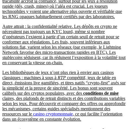
traçabilité accroît la confiance, surtout pour les jeux à résolution
rapide (dés, crash, mines) où l’aléa est crucial. Les joueurs
technophiles y voient une alternative plus ouverte et vérifiable que
les RNG opaques habituellement certifiés par des laboratoires.
Autre attrait : la confidentialité relative. Les dépôts en crypto ne
nécessitent pas toujours un KYC lourd, même si nombre
d’opérateurs l’exigent à partir d’un certain seuil de retrait pour se
conformer aux régulations. Les frais, souvent inférieurs aux
solutions fiat, varient selon les réseaux (par exemple, le Lightning
Network favorise des micro-transactions rapides en BTC). Les
stablecoins
séduisent, car ils réduisent l’exposition à la volatilité tout
en conservant la vitesse on-chain.
Les bibliothèques de jeux n’ont plus rien à envier aux casinos
classiques : machines à sous à
RTP
compétitif, jeux de table en
direct, émissions live gamifiées, et titres natifs “crypto-first” axés sur
la simplicité et la preuve de sincérité. Les bonus sont souvent
calibrés sur des cryptos populaires, avec des
conditions de mise
claires, des plafonds de retrait distincts et des contributions variables
selon les jeux. Pour découvrir et comparer des offres ou approfondir
les mécanismes, certains guides spécialisés mentionnent des
ressources sur le
casino cryptomonnaie
, ce qui facilite l’orientation
dans un écosystème en constante évolution.