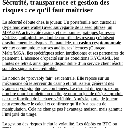
Sécurité, transparence et gestion des
risques : ce qu’il faut maîtriser
La sécurité débute chez le joueur. Un portefeuille non custodial
(type hardware wallet) avec sauvegarde de la seed phrase, un
MFA/2FA activé côté casino, et des bonnes pratiques (adresses
vérifiées, anti-phishing, double contrôle des réseaux) réduisent
drastiquement les risques. En parallèle, un
casino cryptomonnaie
sérieux communique sur ses audits, ses licences (Curaçao,
Malte/MGA, îles spécifiques selon juridictions) et ses partenaires de
paiement. L’absence d’opacité sur les conditions KYC/AML, les
limites de retrait, ainsi que la disponibilité d’un service client réactif
sont des signaux de crédibilité.
La notion de “provably fair” est centrale. Elle repose sur un
mécanisme où le serveur du casino et l’utilisateur génèrent des
graines cryptographiques combinées. Le résultat du jeu (p. ex. un
nombre pour la roulette ou un tirage pour un jeu de dés) est produit
par une fonction de hachage vérifiable. Après la partie, le joueur
peut
reproduire
le calcul et confirmer qu’il n’y a pas eu de
manipulation. Cela ne change pas l’avantage maison, mais garantit
l’intégrité du tirage.
La gestion des risques inclut la volatilité. Les dépôts en BTC ou