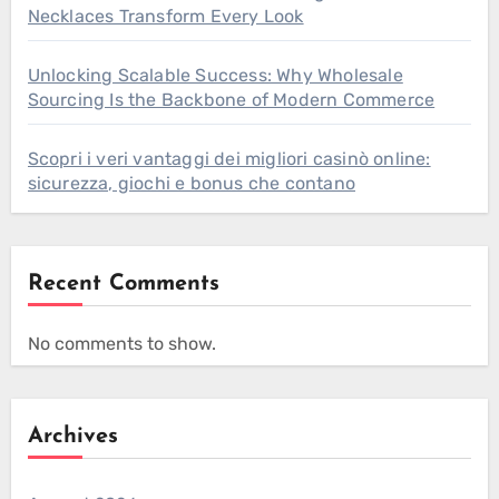
Necklaces Transform Every Look
Unlocking Scalable Success: Why Wholesale
Sourcing Is the Backbone of Modern Commerce
Scopri i veri vantaggi dei migliori casinò online:
sicurezza, giochi e bonus che contano
Recent Comments
No comments to show.
Archives