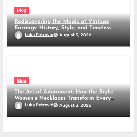
Blog
Rediscovering the Magic of Vintage
Earrings: History, Style, and Timeless
Beauty
Luka Petrović
August 3, 2026
Blog
The Art of Adornment: How the Right
Women’s Necklaces Transform Every
Look
Luka Petrović
August 3, 2026