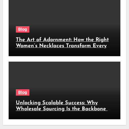
Blog
The Art of Adornment: How the Right
Women’s Necklaces Transform Every
Look
Blog
Unlocking Scalable Success: Why
Wholesale Sourcing Is the Backbone of
Modern Commerce