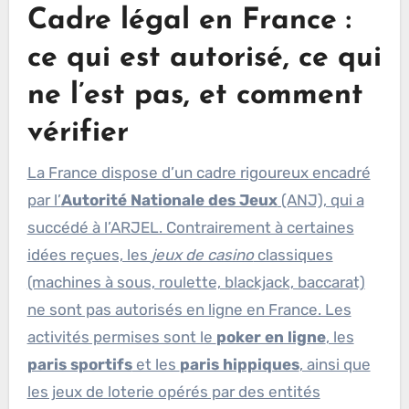
Cadre légal en France :
ce qui est autorisé, ce qui
ne l’est pas, et comment
vérifier
La France dispose d’un cadre rigoureux encadré
par l’
Autorité Nationale des Jeux
(ANJ), qui a
succédé à l’ARJEL. Contrairement à certaines
idées reçues, les
jeux de casino
classiques
(machines à sous, roulette, blackjack, baccarat)
ne sont pas autorisés en ligne en France. Les
activités permises sont le
poker en ligne
, les
paris sportifs
et les
paris hippiques
, ainsi que
les jeux de loterie opérés par des entités