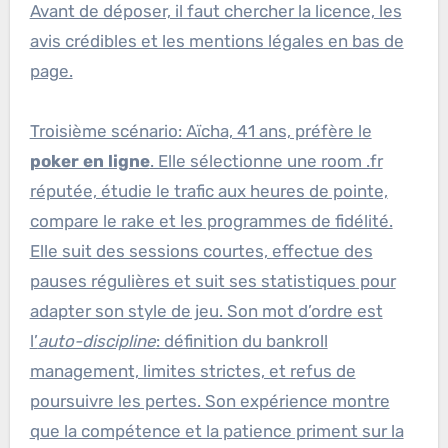
Avant de déposer, il faut chercher la licence, les
avis crédibles et les mentions légales en bas de
page.
Troisième scénario: Aïcha, 41 ans, préfère le
poker en ligne
. Elle sélectionne une room .fr
réputée, étudie le trafic aux heures de pointe,
compare le rake et les programmes de fidélité.
Elle suit des sessions courtes, effectue des
pauses régulières et suit ses statistiques pour
adapter son style de jeu. Son mot d’ordre est
l’
auto-discipline
: définition du bankroll
management, limites strictes, et refus de
poursuivre les pertes. Son expérience montre
que la compétence et la patience priment sur la