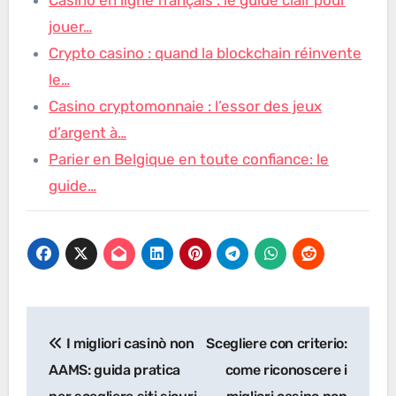
jouer…
Crypto casino : quand la blockchain réinvente
le…
Casino cryptomonnaie : l’essor des jeux
d’argent à…
Parier en Belgique en toute confiance: le
guide…
Post
I migliori casinò non
Scegliere con criterio:
navigation
AAMS: guida pratica
come riconoscere i