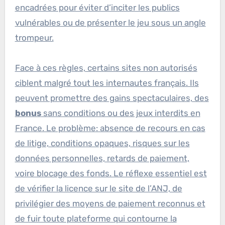
encadrées pour éviter d’inciter les publics
vulnérables ou de présenter le jeu sous un angle
trompeur.
Face à ces règles, certains sites non autorisés
ciblent malgré tout les internautes français. Ils
peuvent promettre des gains spectaculaires, des
bonus
sans conditions ou des jeux interdits en
France. Le problème: absence de recours en cas
de litige, conditions opaques, risques sur les
données personnelles, retards de paiement,
voire blocage des fonds. Le réflexe essentiel est
de vérifier la licence sur le site de l’ANJ, de
privilégier des moyens de paiement reconnus et
de fuir toute plateforme qui contourne la