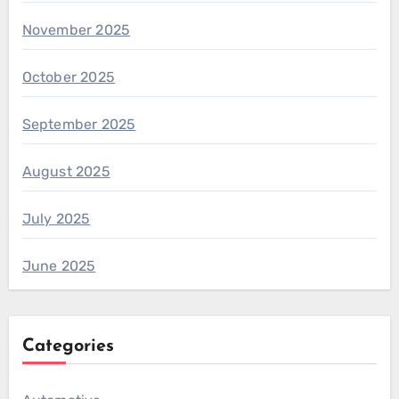
November 2025
October 2025
September 2025
August 2025
July 2025
June 2025
Categories