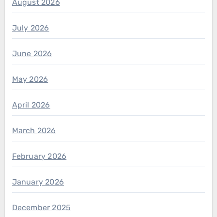
August 2026
July 2026
June 2026
May 2026
April 2026
March 2026
February 2026
January 2026
December 2025