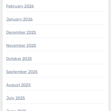
February 2026
January 2026
December 2025
November 2025
October 2025
September 2025
August 2025
July 2025