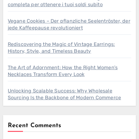
completa per ottenere i tuoi soldi subito
Vegane Cookies – Der pflanzliche Seelentröster, der
jede Kaffeepause revolutioniert
Rediscovering the Magic of Vintage Earrings:
History, Style, and Timeless Beauty
The Art of Adornment: How the Right Women’s
Necklaces Transform Every Look
Unlocking Scalable Success: Why Wholesale
Sourcing Is the Backbone of Modern Commerce
Recent Comments