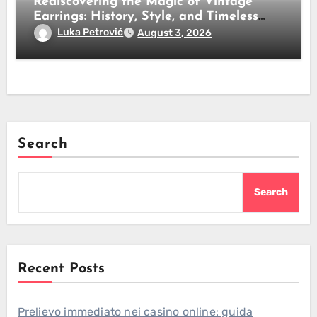
Rediscovering the Magic of Vintage
Earrings: History, Style, and Timeless
Beauty
Luka Petrović
August 3, 2026
Search
Search
Recent Posts
Prelievo immediato nei casino online: guida