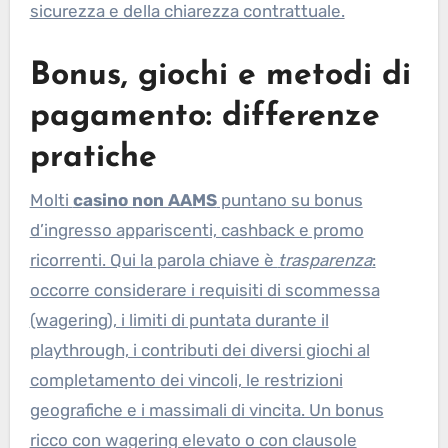
sicurezza e della chiarezza contrattuale.
Bonus, giochi e metodi di
pagamento: differenze
pratiche
Molti
casino non AAMS
puntano su bonus
d’ingresso appariscenti, cashback e promo
ricorrenti. Qui la parola chiave è
trasparenza
:
occorre considerare i requisiti di scommessa
(wagering), i limiti di puntata durante il
playthrough, i contributi dei diversi giochi al
completamento dei vincoli, le restrizioni
geografiche e i massimali di vincita. Un bonus
ricco con wagering elevato o con clausole