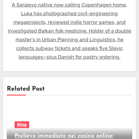
A Sarajevo native now calling Copenhagen home,
Luka has photographed civil-engineering
megaprojects, reviewed indie horror games, and
investigated Balkan folk medicine. Holder of a double
master’s in Urban Planning and Linguistics, he
collects subway tickets and speaks five Slavic
languages—plus Danish for pastry ordering.
Related Post
Blog
Prelievo immediato nei casino online: