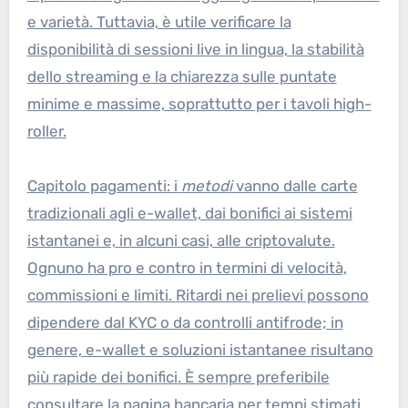
e varietà. Tuttavia, è utile verificare la
disponibilità di sessioni live in lingua, la stabilità
dello streaming e la chiarezza sulle puntate
minime e massime, soprattutto per i tavoli high-
roller.
Capitolo pagamenti: i
metodi
vanno dalle carte
tradizionali agli e-wallet, dai bonifici ai sistemi
istantanei e, in alcuni casi, alle criptovalute.
Ognuno ha pro e contro in termini di velocità,
commissioni e limiti. Ritardi nei prelievi possono
dipendere dal KYC o da controlli antifrode; in
genere, e-wallet e soluzioni istantanee risultano
più rapide dei bonifici. È sempre preferibile
consultare la pagina bancaria per tempi stimati,