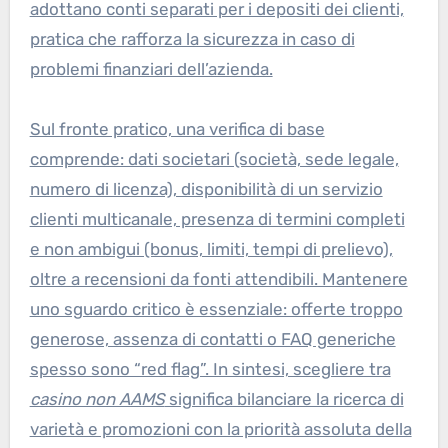
adottano conti separati per i depositi dei clienti,
pratica che rafforza la sicurezza in caso di
problemi finanziari dell’azienda.
Sul fronte pratico, una verifica di base
comprende: dati societari (società, sede legale,
numero di licenza), disponibilità di un servizio
clienti multicanale, presenza di termini completi
e non ambigui (bonus, limiti, tempi di prelievo),
oltre a recensioni da fonti attendibili. Mantenere
uno sguardo critico è essenziale: offerte troppo
generose, assenza di contatti o FAQ generiche
spesso sono “red flag”. In sintesi, scegliere tra
casino non AAMS
significa bilanciare la ricerca di
varietà e promozioni con la priorità assoluta della