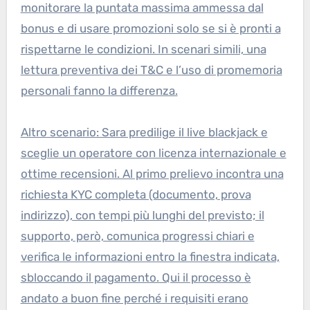
monitorare la puntata massima ammessa dal
bonus e di usare promozioni solo se si è pronti a
rispettarne le condizioni. In scenari simili, una
lettura preventiva dei T&C e l’uso di promemoria
personali fanno la differenza.
Altro scenario: Sara predilige il live blackjack e
sceglie un operatore con licenza internazionale e
ottime recensioni. Al primo prelievo incontra una
richiesta KYC completa (documento, prova
indirizzo), con tempi più lunghi del previsto; il
supporto, però, comunica progressi chiari e
verifica le informazioni entro la finestra indicata,
sbloccando il pagamento. Qui il processo è
andato a buon fine perché i requisiti erano