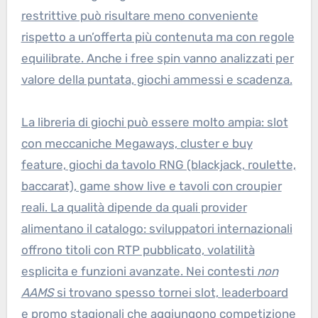
restrittive può risultare meno conveniente
rispetto a un’offerta più contenuta ma con regole
equilibrate. Anche i free spin vanno analizzati per
valore della puntata, giochi ammessi e scadenza.
La libreria di giochi può essere molto ampia: slot
con meccaniche Megaways, cluster e buy
feature, giochi da tavolo RNG (blackjack, roulette,
baccarat), game show live e tavoli con croupier
reali. La qualità dipende da quali provider
alimentano il catalogo: sviluppatori internazionali
offrono titoli con RTP pubblicato, volatilità
esplicita e funzioni avanzate. Nei contesti
non
AAMS
si trovano spesso tornei slot, leaderboard
e promo stagionali che aggiungono competizione