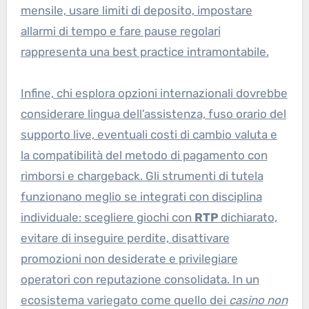
mensile, usare limiti di deposito, impostare
allarmi di tempo e fare pause regolari
rappresenta una best practice intramontabile.
Infine, chi esplora opzioni internazionali dovrebbe
considerare lingua dell’assistenza, fuso orario del
supporto live, eventuali costi di cambio valuta e
la compatibilità del metodo di pagamento con
rimborsi e chargeback. Gli strumenti di tutela
funzionano meglio se integrati con disciplina
individuale: scegliere giochi con
RTP
dichiarato,
evitare di inseguire perdite, disattivare
promozioni non desiderate e privilegiare
operatori con reputazione consolidata. In un
ecosistema variegato come quello dei
casino non