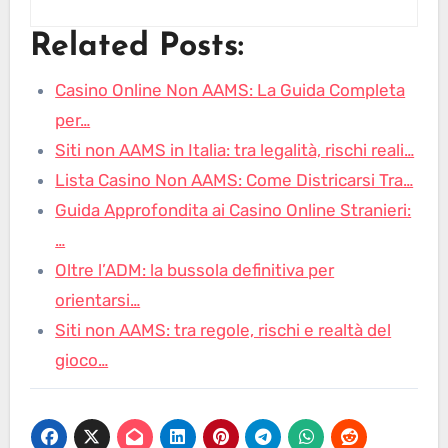
Related Posts:
Casino Online Non AAMS: La Guida Completa
per…
Siti non AAMS in Italia: tra legalità, rischi reali…
Lista Casino Non AAMS: Come Districarsi Tra…
Guida Approfondita ai Casino Online Stranieri:
…
Oltre l’ADM: la bussola definitiva per
orientarsi…
Siti non AAMS: tra regole, rischi e realtà del
gioco…