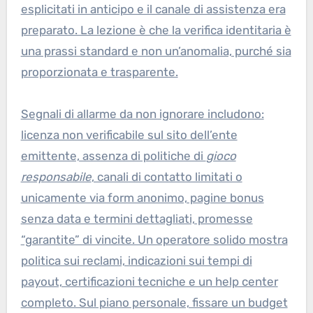
esplicitati in anticipo e il canale di assistenza era
preparato. La lezione è che la verifica identitaria è
una prassi standard e non un’anomalia, purché sia
proporzionata e trasparente.
Segnali di allarme da non ignorare includono:
licenza non verificabile sul sito dell’ente
emittente, assenza di politiche di
gioco
responsabile
, canali di contatto limitati o
unicamente via form anonimo, pagine bonus
senza data e termini dettagliati, promesse
“garantite” di vincite. Un operatore solido mostra
politica sui reclami, indicazioni sui tempi di
payout, certificazioni tecniche e un help center
completo. Sul piano personale, fissare un budget