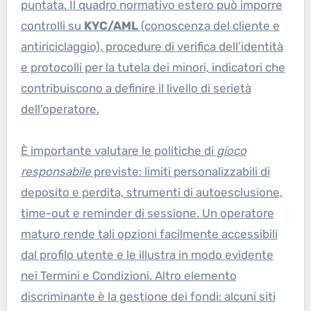
puntata. Il quadro normativo estero può imporre
controlli su
KYC/AML
(conoscenza del cliente e
antiriciclaggio), procedure di verifica dell’identità
e protocolli per la tutela dei minori, indicatori che
contribuiscono a definire il livello di serietà
dell’operatore.
È importante valutare le politiche di
gioco
responsabile
previste: limiti personalizzabili di
deposito e perdita, strumenti di autoesclusione,
time-out e reminder di sessione. Un operatore
maturo rende tali opzioni facilmente accessibili
dal profilo utente e le illustra in modo evidente
nei Termini e Condizioni. Altro elemento
discriminante è la gestione dei fondi: alcuni siti