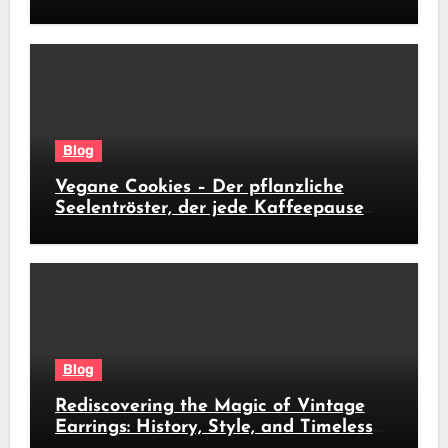
soldi subito
Blog
Vegane Cookies – Der pflanzliche
Seelentröster, der jede Kaffeepause
revolutioniert
Blog
Rediscovering the Magic of Vintage
Earrings: History, Style, and Timeless