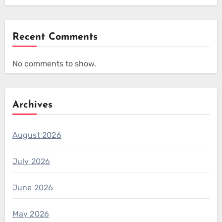
Recent Comments
No comments to show.
Archives
August 2026
July 2026
June 2026
May 2026