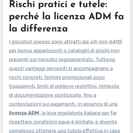
Rischi pratici e tutele:
perché la licenza ADM fa
la differenza
I giocatori spesso sono attratti dai
siti non AAMS
per bonus appariscenti o cataloghi di giochi non
presenti sul mercato regolamentato. Tuttavia,
questi vantaggi percepiti si accompagnano a
rischi concreti: termini promozionali poco
trasparenti, limiti di prelievo restrittivi, richieste
di documentazione posticipate, fino a
contestazioni sui pagamenti. In assenza di una
licenza ADM
, la leva regolatoria italiana per far
rispettare condizioni eque è limitata, e diventa
complesso ottenere una tutela effettiva in caso