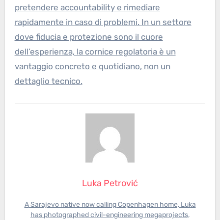
pretendere accountability e rimediare
rapidamente in caso di problemi. In un settore
dove fiducia e protezione sono il cuore
dell’esperienza, la cornice regolatoria è un
vantaggio concreto e quotidiano, non un
dettaglio tecnico.
Luka Petrović
A Sarajevo native now calling Copenhagen home, Luka
has photographed civil-engineering megaprojects,