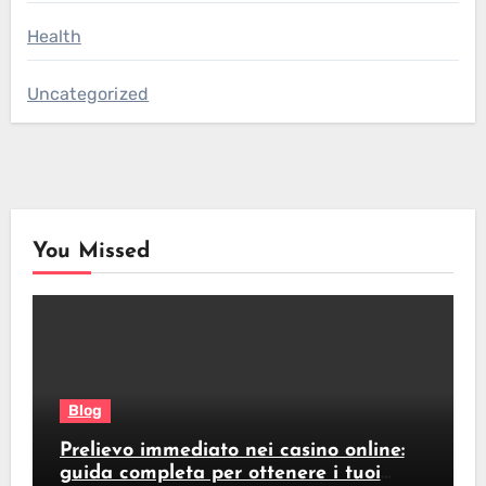
Health
Uncategorized
You Missed
Blog
Prelievo immediato nei casino online:
guida completa per ottenere i tuoi