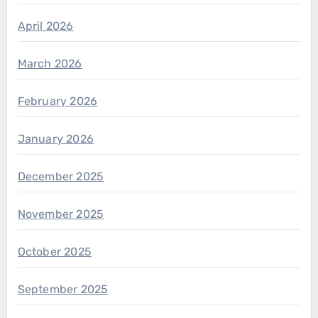
April 2026
March 2026
February 2026
January 2026
December 2025
November 2025
October 2025
September 2025