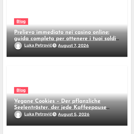
Blog
Prelievo immediato nei casino online:
guida completa per ottenere i tuoi soldi
subito
Luka Petrović
August 7, 2026
Blog
Vegane Cookies – Der pflanzliche
Seelentröster, der jede Kaffeepause
revolutioniert
Luka Petrović
August 5, 2026