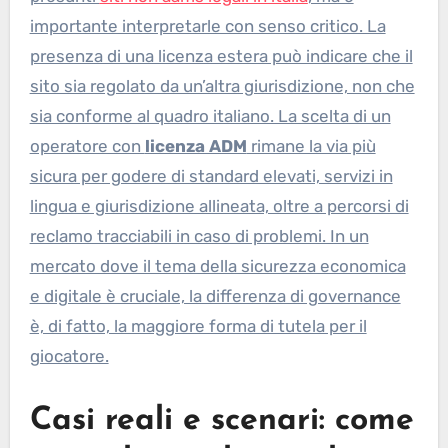
importante interpretarle con senso critico. La
presenza di una licenza estera può indicare che il
sito sia regolato da un’altra giurisdizione, non che
sia conforme al quadro italiano. La scelta di un
operatore con
licenza ADM
rimane la via più
sicura per godere di standard elevati, servizi in
lingua e giurisdizione allineata, oltre a percorsi di
reclamo tracciabili in caso di problemi. In un
mercato dove il tema della sicurezza economica
e digitale è cruciale, la differenza di governance
è, di fatto, la maggiore forma di tutela per il
giocatore.
Casi reali e scenari: come