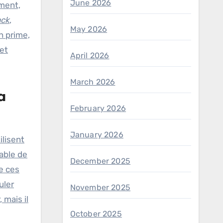
June 2026
ement,
ack
,
May 2026
n prime,
et
April 2026
March 2026
a
February 2026
January 2026
ilisent
able de
December 2025
e ces
uler
November 2025
 mais il
October 2025