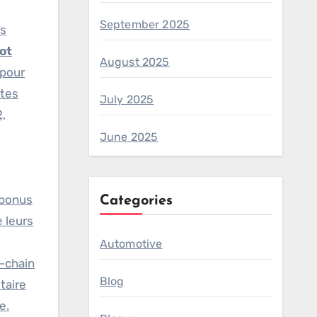
September 2025
es
ot
August 2025
pour
stes
July 2025
2,
June 2025
 bonus
Categories
 leurs
Automotive
n-chain
Blog
taire
e.