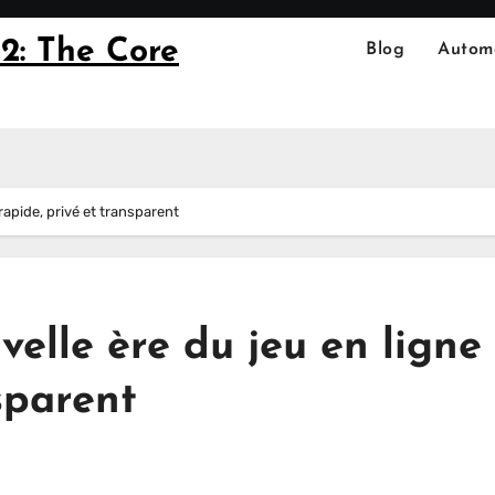
2: The Core
Blog
Autom
 rapide, privé et transparent
velle ère du jeu en ligne
sparent