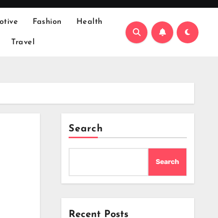
otive
Fashion
Health
Travel
Search
Search
Recent Posts