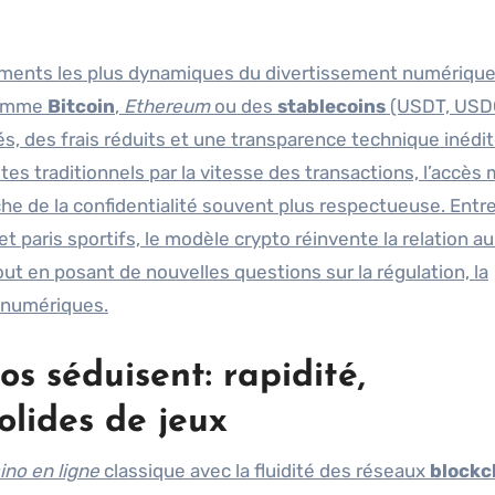
ents les plus dynamiques du divertissement numérique
comme
Bitcoin
,
Ethereum
ou des
stablecoins
(USDT, USDC
s, des frais réduits et une transparence technique inédit
ites traditionnels par la vitesse des transactions, l’accès 
oche de la confidentialité souvent plus respectueuse. Entr
et paris sportifs, le modèle crypto réinvente la relation au
tout en posant de nouvelles questions sur la régulation, la
s numériques.
os séduisent: rapidité,
solides de jeux
ino en ligne
classique avec la fluidité des réseaux
blockc