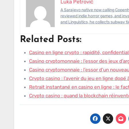
Luka Petrović
A Sarajevo native now calling Copenhagen home, Luka has photographed civil-engineering megaprojects,
reviewed indie horror games, and inve
and Linguistics, he collects subway t
Related Posts:
Casino en ligne crypto : rapidité, confidentia
Casino cryptomonnaie : l’essor des jeux d’ar
Casino cryptomonnaie : l’essor d’un nouvea
Crypto casino : l’avenir du jeu en ligne dopé 
Retrait instantané en casino en ligne : le fa
Crypto casino : quand la blockchain réinvent