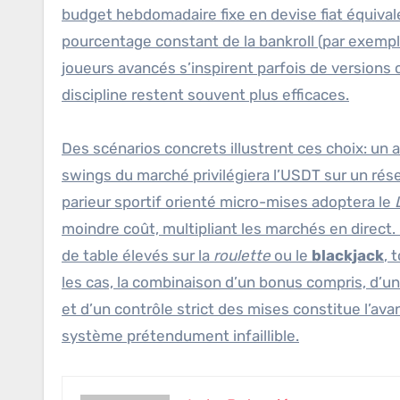
budget hebdomadaire fixe en devise fiat équivalen
pourcentage constant de la bankroll (par exemple
joueurs avancés s’inspirent parfois de versions c
discipline restent souvent plus efficaces.
Des scénarios concrets illustrent ces choix: un a
swings du marché privilégiera l’USDT sur un rése
parieur sportif orienté micro-mises adoptera le
moindre coût, multipliant les marchés en direct. 
de table élevés sur la
roulette
ou le
blackjack
, 
les cas, la combinaison d’un bonus compris, d’un
et d’un contrôle strict des mises constitue l’ava
système prétendument infaillible.