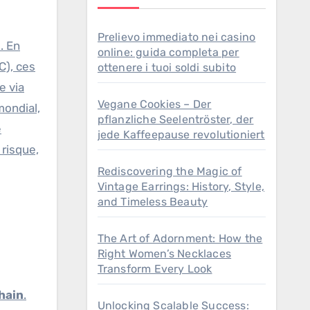
Prelievo immediato nei casino
. En
online: guida completa per
), ces
ottenere i tuoi soldi subito
e via
Vegane Cookies – Der
mondial,
pflanzliche Seelentröster, der
e
jede Kaffeepause revolutioniert
 risque,
Rediscovering the Magic of
Vintage Earrings: History, Style,
and Timeless Beauty
The Art of Adornment: How the
Right Women’s Necklaces
Transform Every Look
hain
.
Unlocking Scalable Success: