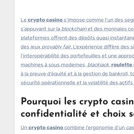
Le
crypto casino
s’impose comme l’un des segm
s’appuyant sur la
blockchain
et des monnaies 
plateformes offrent des dépôts quasi instantané
des jeux
provably fair
. L’expérience diffère des s
l’interopérabilité des portefeuilles et une appr
machines à sous modernes,
blackjack
,
roulette
à la preuve d’équité et à la gestion de bankroll, 
sécurité opérationnelle et la volatilité des actif
Pourquoi les crypto casin
confidentialité et choix 
Un
crypto casino
combine l’ergonomie d’un
cas