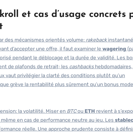
kroll et cas d’usage concrets 
t
par des mécanismes orientés volume:
rakeback
instantané
vant d’accepter une offre, il faut examiner le
wagering
(pa
torisé pendant le déblocage et la durée de validité. Les b
t de plafonds de retrait; les
cashbacks
hebdomadaires, 
x vaut privilégier la clarté des conditions plutôt qu’un
que grève la rentabilité plus sûrement qu’un bonus mod
nsion: la volatilité. Miser en
BTC
ou
ETH
revient à s’expo
de, même en cas de performance neutre au jeu. Les
stable
performance réelle. Une approche prudente consiste à défini