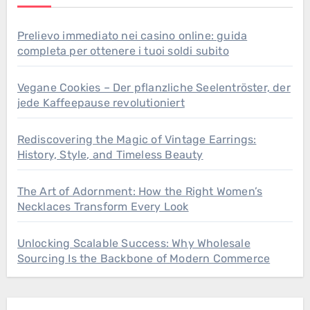
Prelievo immediato nei casino online: guida
completa per ottenere i tuoi soldi subito
Vegane Cookies – Der pflanzliche Seelentröster, der
jede Kaffeepause revolutioniert
Rediscovering the Magic of Vintage Earrings:
History, Style, and Timeless Beauty
The Art of Adornment: How the Right Women’s
Necklaces Transform Every Look
Unlocking Scalable Success: Why Wholesale
Sourcing Is the Backbone of Modern Commerce