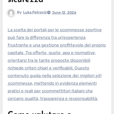
sicurezza
By
Luka Petrović
June 12, 2026
La scelta dei portali per le scommesse sportive
può fare la differenza tra un’esperienza
frustrante e una gestione profittevole del proprio
capitale. Tra offerte, quote, app e normative,
orientarsi tra le tante proposte disponibili
richiede criteri chiari e verificabili. Questo
contenuto guida nella selezione dei
migliori siti
scommesse
, mettendo in evidenza elementi
pratici e reali per scommettitori italiani che
cercano qualità, trasparenza e responsabilità.