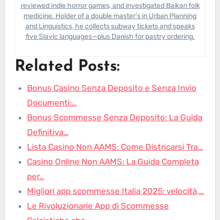
reviewed indie horror games, and investigated Balkan folk
medicine. Holder of a double master’s in Urban Planning
and Linguistics, he collects subway tickets and speaks
five Slavic languages—plus Danish for pastry ordering.
Related Posts:
Bonus Casino Senza Deposito e Senza Invio
Documenti:…
Bonus Scommesse Senza Deposito: La Guida
Definitiva…
Lista Casino Non AAMS: Come Districarsi Tra…
Casino Online Non AAMS: La Guida Completa
per…
Migliori app scommesse Italia 2025: velocità,…
Le Rivoluzionarie App di Scommesse