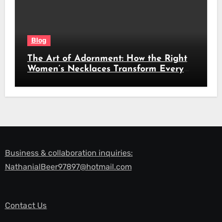
Blog
The Art of Adornment: How the Right
Women’s Necklaces Transform Every
Look
Business & collaboration inquiries:
NathanialBeer97897@hotmail.com
Contact Us