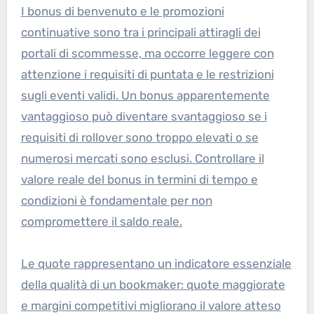
I bonus di benvenuto e le promozioni
continuative sono tra i principali attiragli dei
portali di scommesse, ma occorre leggere con
attenzione i requisiti di puntata e le restrizioni
sugli eventi validi. Un bonus apparentemente
vantaggioso può diventare svantaggioso se i
requisiti di rollover sono troppo elevati o se
numerosi mercati sono esclusi. Controllare il
valore reale del bonus in termini di tempo e
condizioni è fondamentale per non
compromettere il saldo reale.
Le quote rappresentano un indicatore essenziale
della qualità di un bookmaker: quote maggiorate
e margini competitivi migliorano il valore atteso