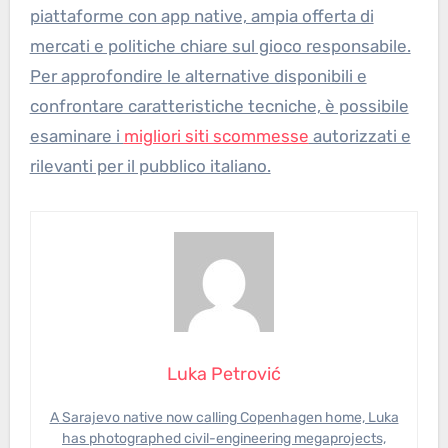
piattaforme con app native, ampia offerta di
mercati e politiche chiare sul gioco responsabile.
Per approfondire le alternative disponibili e
confrontare caratteristiche tecniche, è possibile
esaminare i
migliori siti scommesse
autorizzati e
rilevanti per il pubblico italiano.
Luka Petrović
A Sarajevo native now calling Copenhagen home, Luka
has photographed civil-engineering megaprojects,