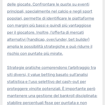
delle giocate. Confrontare le quote su eventi
principali, specialmente nel calcio e negli sport
popolari, permette di identificare le piattaforme
con margini più bassi e quindi più vantaggiose
per il giocatore. Inoltre, l’offerta di mercati
alternativi (handicap, over/under, bet builder)
amplia le possibilità strategiche e può ridurre il
rischio con puntate più mirate.
Strategie pratiche comprendono l’arbitraggio tra
siti diversi, il value betting basato sull’analisi
statistica e l’uso selettivo del cash-out per
proteggere vincite potenziali. È importante però
mantenere una gestione del bankroll disciplinata:
stabilire percentuali fisse per puntata e non