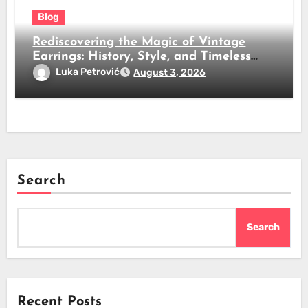
Blog
Rediscovering the Magic of Vintage
Earrings: History, Style, and Timeless
Beauty
Luka Petrović
August 3, 2026
Search
Search
Recent Posts