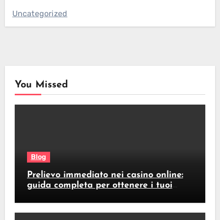
Uncategorized
You Missed
Blog
Prelievo immediato nei casino online:
guida completa per ottenere i tuoi
soldi subito