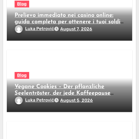
Blog
Prelievo immediato nei casino online:
guida completa per ottenere i tuoi soldi
subito
Luka Petrović
August 7, 2026
Blog
Vegane Cookies – Der pflanzliche
Seelentröster, der jede Kaffeepause
revolutioniert
Luka Petrović
August 5, 2026