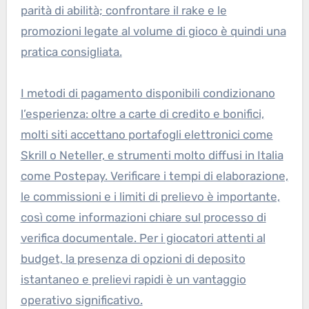
parità di abilità; confrontare il rake e le
promozioni legate al volume di gioco è quindi una
pratica consigliata.
I metodi di pagamento disponibili condizionano
l’esperienza: oltre a carte di credito e bonifici,
molti siti accettano portafogli elettronici come
Skrill o Neteller, e strumenti molto diffusi in Italia
come Postepay. Verificare i tempi di elaborazione,
le commissioni e i limiti di prelievo è importante,
così come informazioni chiare sul processo di
verifica documentale. Per i giocatori attenti al
budget, la presenza di opzioni di deposito
istantaneo e prelievi rapidi è un vantaggio
operativo significativo.