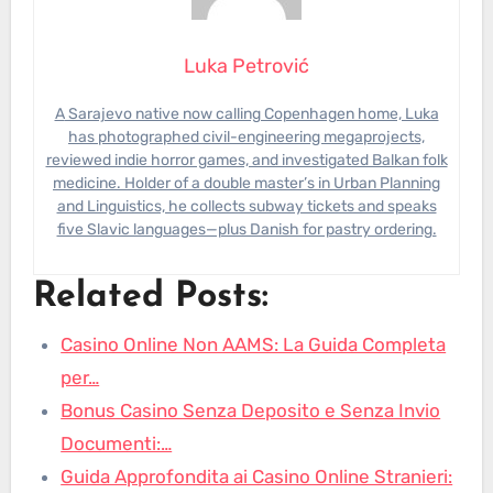
Luka Petrović
A Sarajevo native now calling Copenhagen home, Luka
has photographed civil-engineering megaprojects,
reviewed indie horror games, and investigated Balkan folk
medicine. Holder of a double master’s in Urban Planning
and Linguistics, he collects subway tickets and speaks
five Slavic languages—plus Danish for pastry ordering.
Related Posts:
Casino Online Non AAMS: La Guida Completa
per…
Bonus Casino Senza Deposito e Senza Invio
Documenti:…
Guida Approfondita ai Casino Online Stranieri: