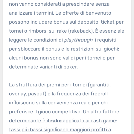
non vanno considerati a prescindere senza
analizzare i termini. Le offerte di benvenuto
possono includere bonus sul deposito, ticket per
tornei o rimborsi sul rake (rakeback). È essenziale
leggere le condizioni di
playthrough
, i requisiti
per sbloccare il bonus e le restrizioni sui giochi:
alcuni bonus non sono validi per i tornei o per
determinate varianti di poker.
La struttura dei premi per i tornei (garantiti,
overlay, payout) e la frequenza dei freeroll
influiscono sulla convenienza reale per chi
preferisce il gioco competitivo. Un altro fattore
determinante è il
rake
applicato ai cash game:
tassi più bassi significano maggiori profitti a