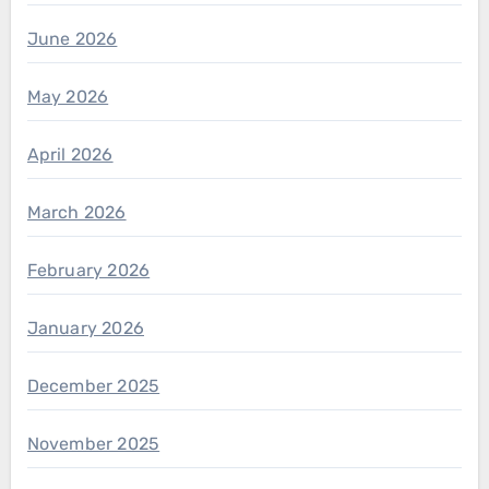
June 2026
May 2026
April 2026
March 2026
February 2026
January 2026
December 2025
November 2025