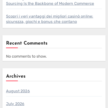
Sourcing Is the Backbone of Modern Commerce
Scopri i veri vantaggi dei migliori casinò online:
sicurezza, giochi e bonus che contano
Recent Comments
No comments to show.
Archives
August 2026
July 2026