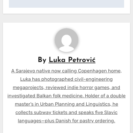
By
Luka Petrović
A Sarajevo native now calling Copenhagen home,
Luka has photographed civil-engineering
megaprojects, reviewed indie horror games, and
investigated Balkan folk medicine. Holder of a double
master’s in Urban Planning and Linguistics, he
collects subway tickets and speaks five Slavic
languages—plus Danish for pastry ordering.