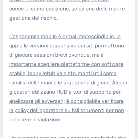
concetti come posizione, selezione delle mani e
gestione del rischio.
L’esperienza mobile è ormai imprescindibile: le
app e le versioni responsive dei siti permettono
di giocare sessioni brevi ovunque, ma è
importante scegliere piattaforme con software
stabile, lobby intuitiva e strumenti utili come
l’analisi delle mani e le statistiche di gioco. Alcuni
giocatori utilizzano HUD e tool di supporto per
analizzare gli avversari; è consigliabile verificare
la policy dell’operatore su tali strumenti per non
incorrere in violazioni.