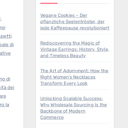
Vegane Cookies – Der
,
pflanzliche Seelentröster, der
ino
jede Kaffeepause revolutioniert
spetti
Rediscovering the Magic of
eale di
Vintage Earrings: History, Style,
native
and Timeless Beauty
The Art of Adornment: How the
Right Women’s Necklaces
no di
Transform Every Look
ità dei
are
Unlocking Scalable Success:
ro la
Why Wholesale Sourcing Is the
Backbone of Modern
Commerce