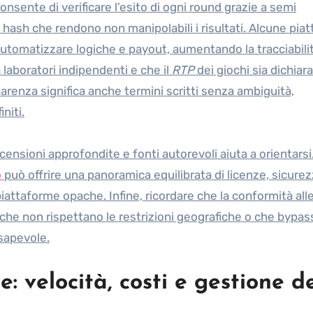
onsente di verificare l’esito di ogni round grazie a semi
ni hash che rendono non manipolabili i risultati. Alcune pia
utomatizzare logiche e payout, aumentando la tracciabilit
 laboratori indipendenti e che il
RTP
dei giochi sia dichiara
parenza significa anche termini scritti senza ambiguità,
niti.
censioni approfondite e fonti autorevoli aiuta a orientarsi
o
può offrire una panoramica equilibrata di licenze, sicurez
piattaforme opache. Infine, ricordare che la conformità alle
iti che non rispettano le restrizioni geografiche o che bypa
sapevole.
: velocità, costi e gestione d