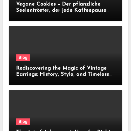
Vegane Cookies – Der pflanzliche
Seelentröster, der jede Kaffeepause
revolutioniert
Blog
Rediscovering the Magic of Vintage
Earrings: History, Style, and Timeless
Beauty
Blog