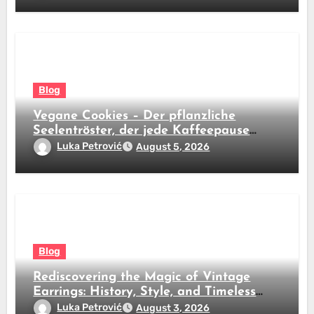
Blog
Vegane Cookies – Der pflanzliche
Seelentröster, der jede Kaffeepause
revolutioniert
Luka Petrović
August 5, 2026
Blog
Rediscovering the Magic of Vintage
Earrings: History, Style, and Timeless
Beauty
Luka Petrović
August 3, 2026