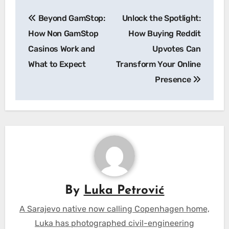
Post
Beyond GamStop:
Unlock the Spotlight:
navigation
How Non GamStop
How Buying Reddit
Casinos Work and
Upvotes Can
What to Expect
Transform Your Online
Presence
By
Luka Petrović
A Sarajevo native now calling Copenhagen home,
Luka has photographed civil-engineering