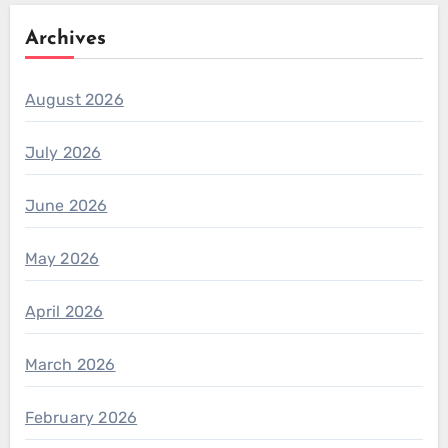
Archives
August 2026
July 2026
June 2026
May 2026
April 2026
March 2026
February 2026