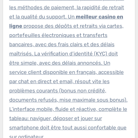
les méthodes de paiement, la rapidité de retrait
et la qualité du support. Un
meilleur casino en
ligne
propose des dépôts et retraits via cartes,
portefeuilles électroniques et transferts
bancaires, avec des frais clairs et des délais
maîtrisés. La vérification d’identité (KYC) doit
être simple, avec des délais annoncés. Un
service client disponible en français, accessible
par chat en direct et email, résout vite les
problèmes courants (bonus non crédité,
documents refusés, mise maximale sous bonus).
L’interface mobile, fluide et réactive, complète le
tableau: naviguer, déposer et jouer sur
smartphone doit être tout aussi confortable que
sur ordinateur.