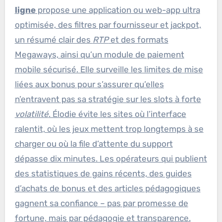
ligne
propose une application ou web-app ultra
optimisée, des filtres par fournisseur et jackpot,
un résumé clair des
RTP
et des formats
Megaways, ainsi qu’un module de paiement
mobile sécurisé. Elle surveille les limites de mise
liées aux bonus pour s’assurer qu’elles
n’entravent pas sa stratégie sur les slots à forte
volatilité
. Élodie évite les sites où l’interface
ralentit, où les jeux mettent trop longtemps à se
charger ou où la file d’attente du support
dépasse dix minutes. Les opérateurs qui publient
des statistiques de gains récents, des guides
d’achats de bonus et des articles pédagogiques
gagnent sa confiance – pas par promesse de
fortune, mais par pédagogie et transparence.