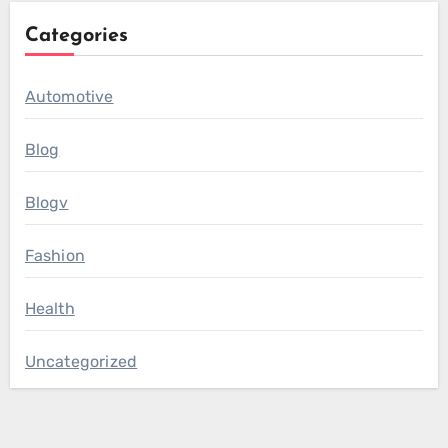
Categories
Automotive
Blog
Blogv
Fashion
Health
Uncategorized