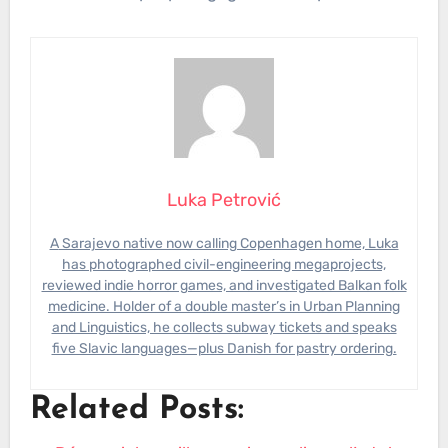
Luka Petrović
A Sarajevo native now calling Copenhagen home, Luka
has photographed civil-engineering megaprojects,
reviewed indie horror games, and investigated Balkan folk
medicine. Holder of a double master’s in Urban Planning
and Linguistics, he collects subway tickets and speaks
five Slavic languages—plus Danish for pastry ordering.
Related Posts: