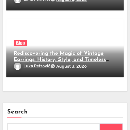
Blog
Rediscovering the Magic of Vintage
Earrings: History, Style, and Timeless
Beauty
Luka Petrović
August 3, 2026
Search