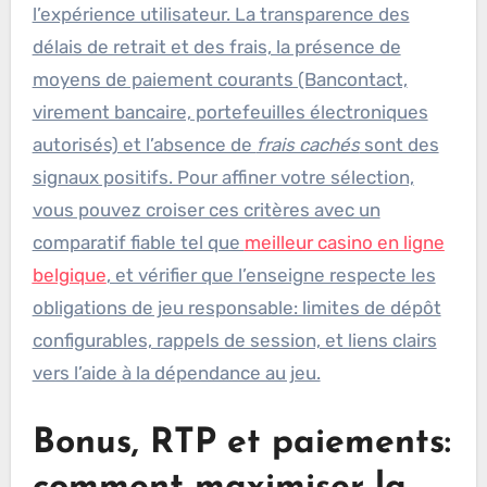
l’expérience utilisateur. La transparence des
délais de retrait et des frais, la présence de
moyens de paiement courants (Bancontact,
virement bancaire, portefeuilles électroniques
autorisés) et l’absence de
frais cachés
sont des
signaux positifs. Pour affiner votre sélection,
vous pouvez croiser ces critères avec un
comparatif fiable tel que
meilleur casino en ligne
belgique
, et vérifier que l’enseigne respecte les
obligations de jeu responsable: limites de dépôt
configurables, rappels de session, et liens clairs
vers l’aide à la dépendance au jeu.
Bonus, RTP et paiements: