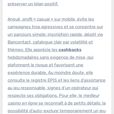
préserver un bilan positif.
Anouk, profil « casual » sur mobile, évite les
campagnes trop agressives et se concentre sur
un parcours simple: inscription rapide, dépôt via
Bancontact, catalogue clair par volatilité et
thèmes. Elle apprécie les
cashbacks
hebdomadaires sans exigence de mise, qui
plafonnent le risque et favorisent une
expérience durable. Au moindre doute, elle
consulte le registre EPIS et les liens d’assistance
au jeu responsable, signes d’un opérateur qui
respecte ses obligations. Pour elle, le
meilleur
casino en ligne
se reconnaît à de petits détails: la
possibilité d’auto-exclure temporairement un jeu