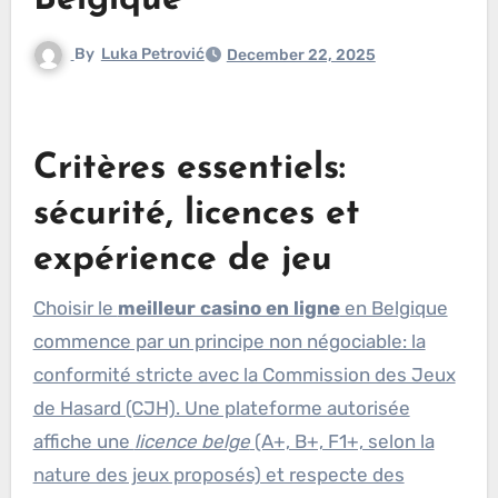
Belgique
By
Luka Petrović
December 22, 2025
Critères essentiels:
sécurité, licences et
expérience de jeu
Choisir le
meilleur casino en ligne
en Belgique
commence par un principe non négociable: la
conformité stricte avec la Commission des Jeux
de Hasard (CJH). Une plateforme autorisée
affiche une
licence belge
(A+, B+, F1+, selon la
nature des jeux proposés) et respecte des