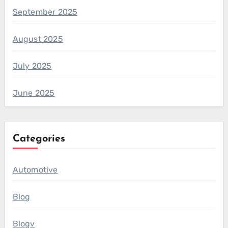
September 2025
August 2025
July 2025
June 2025
Categories
Automotive
Blog
Blogv