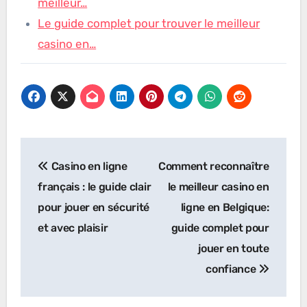
meilleur…
Le guide complet pour trouver le meilleur
casino en…
Post
Casino en ligne
Comment reconnaître
navigation
français : le guide clair
le meilleur casino en
pour jouer en sécurité
ligne en Belgique:
et avec plaisir
guide complet pour
jouer en toute
confiance