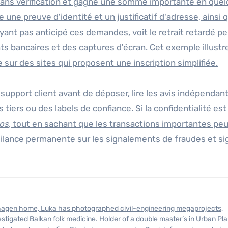
 sans vérification et gagne une somme importante en que
une preuve d'identité et un justificatif d'adresse, ainsi 
'ayant pas anticipé ces demandes, voit le retrait retardé p
ts bancaires et des captures d'écran. Cet exemple illustr
 sur des sites qui proposent une inscription simplifiée.
 support client avant de déposer, lire les avis indépendant
tiers ou des labels de confiance. Si la confidentialité es
os
, tout en sachant que les transactions importantes pe
igilance permanente sur les signalements de fraudes et si
stigated Balkan folk medicine. Holder of a double master’s in Urban Pl