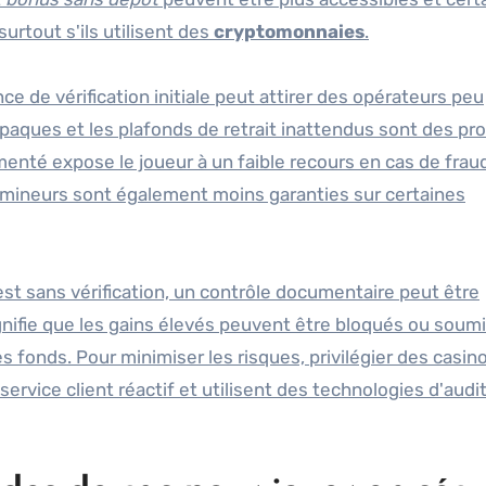
surtout s'ils utilisent des
cryptomonnaies
.
ce de vérification initiale peut attirer des opérateurs peu
U opaques et les plafonds de retrait inattendus sont des p
ementé expose le joueur à un faible recours en cas de frau
 mineurs sont également moins garanties sur certaines
 est sans vérification, un contrôle documentaire peut être
nifie que les gains élevés peuvent être bloqués ou soumi
fonds. Pour minimiser les risques, privilégier des casino
service client réactif et utilisent des technologies d'audi