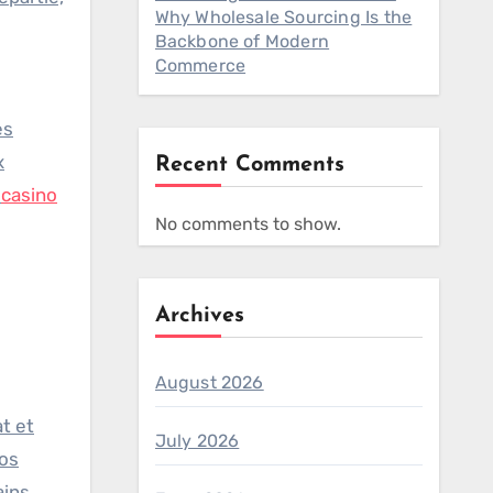
Why Wholesale Sourcing Is the
Backbone of Modern
Commerce
es
x
Recent Comments
n
casino
No comments to show.
Archives
August 2026
at et
July 2026
nos
ains