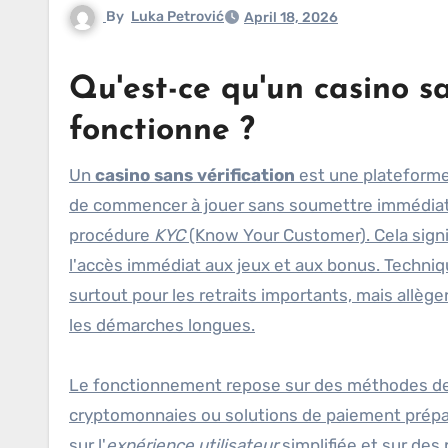
By
Luka Petrović
April 18, 2026
Qu'est-ce qu'un
casino sa
fonctionne ?
Un
casino sans vérification
est une plateforme 
de commencer à jouer sans soumettre immédia
procédure
KYC
(Know Your Customer). Cela signif
l'accès immédiat aux jeux et aux bonus. Techniqu
surtout pour les retraits importants, mais allègen
les démarches longues.
Le fonctionnement repose sur des méthodes de 
cryptomonnaies ou solutions de paiement prépa
sur l'
expérience utilisateur
simplifiée et sur des 