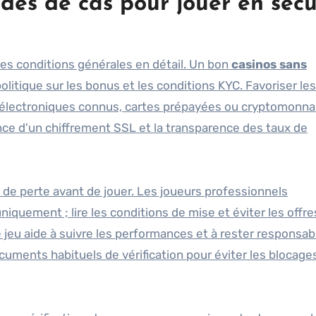
udes de cas pour jouer en sécu
re les conditions générales en détail. Un bon
casinos sans
politique sur les bonus et les conditions KYC. Favoriser les
 électroniques connus, cartes prépayées ou cryptomonna
sence d'un chiffrement SSL et la transparence des taux de
t de perte avant de jouer. Les joueurs professionnels
uement ; lire les conditions de mise et éviter les offre
de jeu aide à suivre les performances et à rester responsab
ocuments habituels de vérification pour éviter les blocage