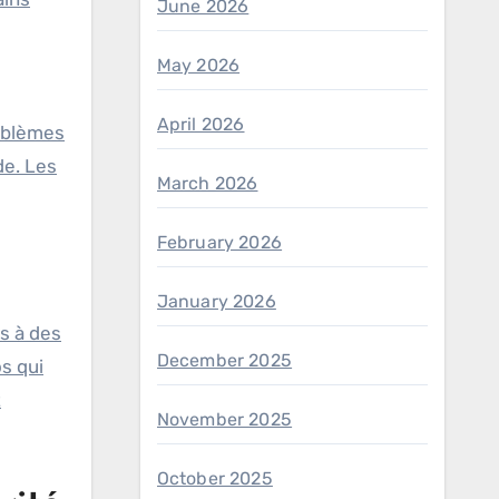
June 2026
May 2026
April 2026
roblèmes
de. Les
March 2026
February 2026
January 2026
s à des
December 2025
s qui
t
November 2025
October 2025