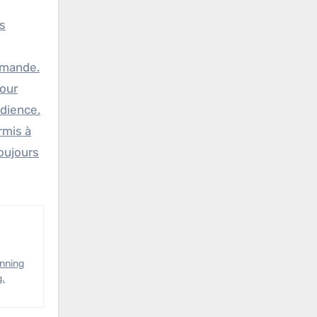
s
demande.
pour
udience.
rmis à
oujours
anning
g.