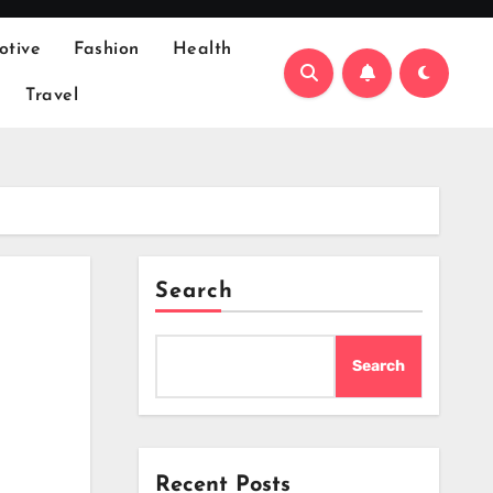
otive
Fashion
Health
Travel
Search
Search
Recent Posts