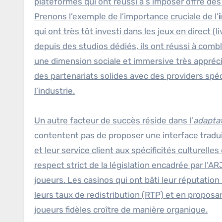
plateformes qui ont réussi à s’imposer offre des
Prenons l’exemple de l’importance cruciale de l’
qui ont très tôt investi dans les jeux en direct 
depuis des studios dédiés, ils ont réussi à comble
une dimension sociale et immersive très appréci
des partenariats solides avec des providers sp
l’industrie.
Un autre facteur de succès réside dans l’
adapta
contentent pas de proposer une interface traduit
et leur service client aux spécificités culturell
respect strict de la législation encadrée par l’
joueurs. Les casinos qui ont bâti leur réputation
leurs taux de redistribution (RTP) et en proposa
joueurs fidèles croître de manière organique.