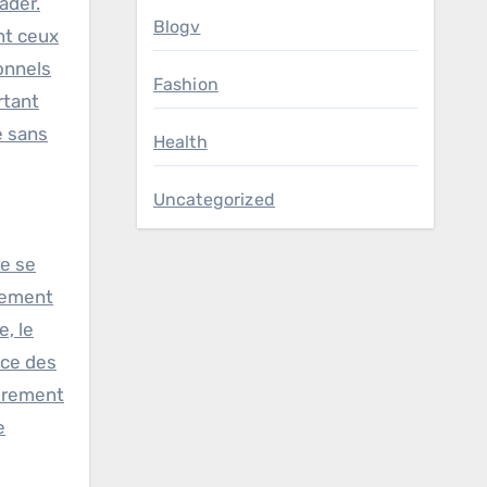
ader.
Blogv
nt ceux
ionnels
Fashion
rtant
e sans
Health
Uncategorized
ne se
aiement
e, le
nce des
airement
e