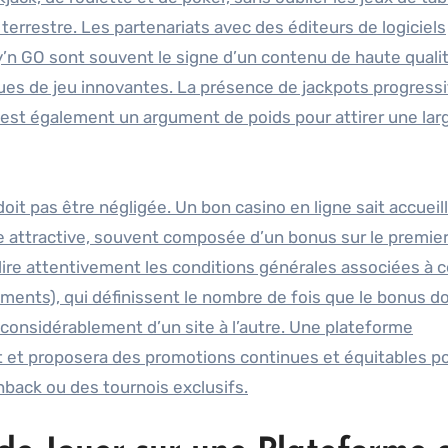
terrestre. Les partenariats avec des éditeurs de logiciels
n GO sont souvent le signe d’un contenu de haute qualit
s de jeu innovantes. La présence de jackpots progressif
st également un argument de poids pour attirer une lar
oit pas être négligée. Un bon casino en ligne sait accueill
attractive, souvent composée d’un bonus sur le premie
e lire attentivement les conditions générales associées à 
ments), qui définissent le nombre de fois que le bonus do
r considérablement d’un site à l’autre. Une plateforme
t et proposera des promotions continues et équitables p
back ou des tournois exclusifs.