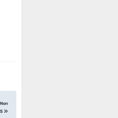
o Non
MS