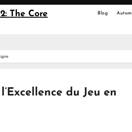
2: The Core
Blog
Autom
Ligne
l’Excellence du Jeu en