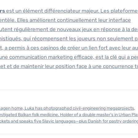
rs
est un élément différenciateur majeur. Les plateforme
ientèle. Elles améliorent continuellement leur interface
ajoutent régulièrement de nouveaux jeux en réponse à la 
histiqués, qui récompensent les joueurs non seulement 
a permis à ces casinos de créer un lien fort avec leur a
à une communication marketing efficace, est la clé qui a pe
et et de maintenir leur position face à une concurrence t
stigated Balkan folk medicine. Holder of a double master’s in Urban Pl
ickets and speaks five Slavic languages—plus Danish for pastry orderin