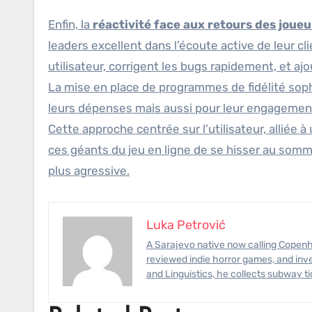
Enfin, la
réactivité face aux retours des joueu
leaders excellent dans l’écoute active de leur cl
utilisateur, corrigent les bugs rapidement, et 
La mise en place de programmes de fidélité sop
leurs dépenses mais aussi pour leur engagement, 
Cette approche centrée sur l’utilisateur, alliée 
ces géants du jeu en ligne de se hisser au somm
plus agressive.
Luka Petrović
A Sarajevo native now calling Copenhagen home, Luka has photographed civil-engineering megaprojects,
reviewed indie horror games, and inve
and Linguistics, he collects subway t