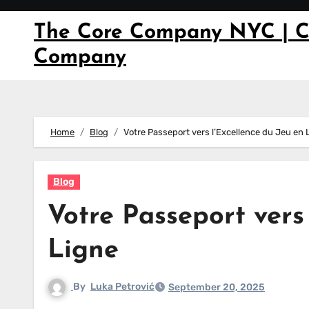
Skip
to
The Core Company NYC | C
content
Company
Home
Blog
Votre Passeport vers l’Excellence du Jeu en 
Blog
Votre Passeport vers 
Ligne
By
Luka Petrović
September 20, 2025