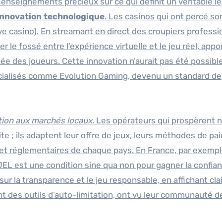
 enseignements précieux sur ce qui définit un véritable le
innovation technologique
. Les casinos qui ont percé so
(live casino). En streamant en direct des croupiers profess
r le fossé entre l’expérience virtuelle et le jeu réel, appo
ée des joueurs. Cette innovation n’aurait pas été possibl
écialisés comme Evolution Gaming, devenu un standard de
tion aux marchés locaux
. Les opérateurs qui prospèrent 
e ; ils adaptent leur offre de jeux, leurs méthodes de p
es et réglementaires de chaque pays. En France, par exempl
ARJEL est une condition sine qua non pour gagner la confia
 sur la transparence et le jeu responsable, en affichant cl
nt des outils d’auto-limitation, ont vu leur communauté d