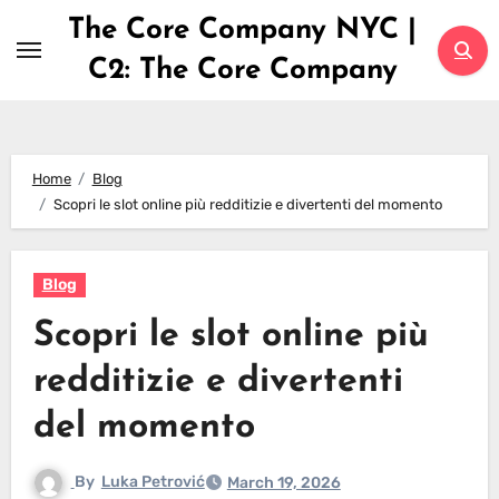
Skip
The Core Company NYC |
to
C2: The Core Company
content
Home
Blog
Scopri le slot online più redditizie e divertenti del momento
Blog
Scopri le slot online più
redditizie e divertenti
del momento
By
Luka Petrović
March 19, 2026