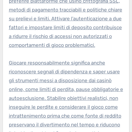
preferire piattaforme che usino crittografia SSL,
metodi di pagamento tracciabili e politiche chiare
su prelievi e limiti. Attivare l’autenticazione a due
fattori e impostare limiti di deposito contribuisce
a ridurre il rischio di accessi non autorizzati o
comportamenti di gioco problematici.
Giocare responsabilmente significa anche
riconoscere segnali di dipendenza e saper usare
gli strumenti messi a disposizione dai casinò
online, come limiti di perdita, pause obbligatorie e
autoesclusione. Stabilire obiettivi realistici, non
inseguire le perdite e considerare il gioco come
intrattenimento prima che come fonte di reddito
preservano il divertimento nel tempo e riducono