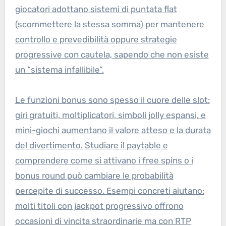
giocatori adottano sistemi di puntata flat
(scommettere la stessa somma) per mantenere
controllo e prevedibilità oppure strategie
progressive con cautela, sapendo che non esiste
un “sistema infallibile”.
Le funzioni bonus sono spesso il cuore delle slot:
giri gratuiti, moltiplicatori, simboli jolly espansi, e
mini-giochi aumentano il valore atteso e la durata
del divertimento. Studiare il paytable e
comprendere come si attivano i free spins o i
bonus round può cambiare le probabilità
percepite di successo. Esempi concreti aiutano:
molti titoli con jackpot progressivo offrono
occasioni di vincita straordinarie ma con RTP