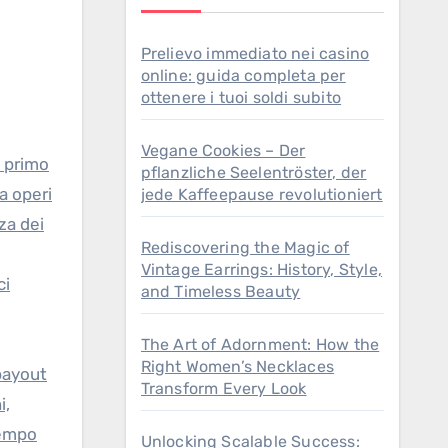
Prelievo immediato nei casino
online: guida completa per
ottenere i tuoi soldi subito
Vegane Cookies – Der
l primo
pflanzliche Seelentröster, der
ma operi
jede Kaffeepause revolutioniert
za dei
Rediscovering the Magic of
Vintage Earrings: History, Style,
ci
and Timeless Beauty
The Art of Adornment: How the
Right Women’s Necklaces
payout
Transform Every Look
i,
tempo
Unlocking Scalable Success: