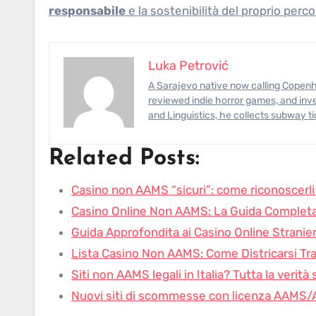
responsabile
e la sostenibilità del proprio perco
Luka Petrović
A Sarajevo native now calling Copenhagen home, Luka has photographed civil-engineering megaprojects,
reviewed indie horror games, and inve
and Linguistics, he collects subway t
Related Posts:
Casino non AAMS “sicuri”: come riconoscerl
Casino Online Non AAMS: La Guida Completa
Guida Approfondita ai Casino Online Stranier
Lista Casino Non AAMS: Come Districarsi Tr
Siti non AAMS legali in Italia? Tutta la verità
Nuovi siti di scommesse con licenza AAMS