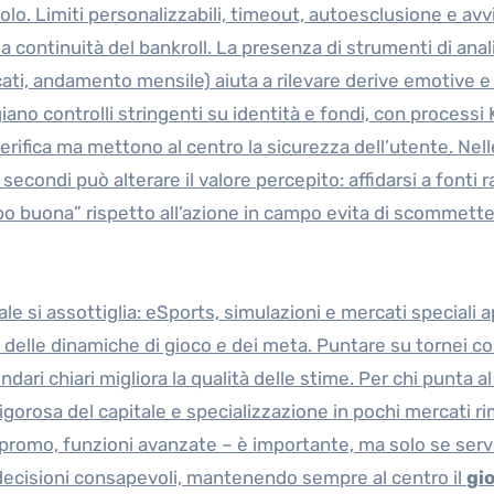
lo. Limiti personalizzabili, timeout, autoesclusione e avvi
continuità del bankroll. La presenza di strumenti di anali
cati, andamento mensile) aiuta a rilevare derive emotive e
egiano controlli stringenti su identità e fondi, con processi
verifica ma mettono al centro la sicurezza dell’utente. Nell
econdi può alterare il valore percepito: affidarsi a fonti r
ppo buona” rispetto all’azione in campo evita di scommett
tale si assottiglia: eSports, simulazioni e mercati speciali 
delle dinamiche di gioco e dei meta. Puntare su tornei c
lendari chiari migliora la qualità delle stime. Per chi punta a
rigorosa del capitale e specializzazione in pochi mercati r
a, promo, funzioni avanzate – è importante, ma solo se ser
n decisioni consapevoli, mantenendo sempre al centro il
gi