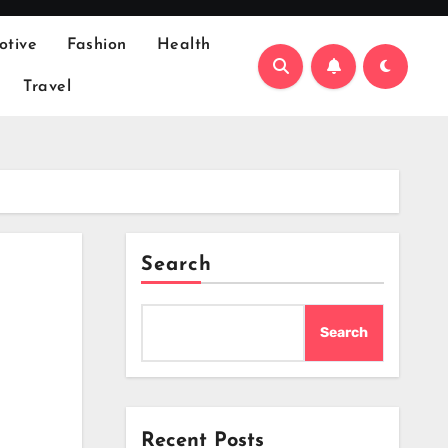
otive
Fashion
Health
Travel
Search
Search
Recent Posts