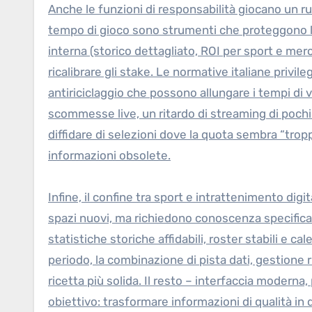
Anche le funzioni di responsabilità giocano un ruo
tempo di gioco sono strumenti che proteggono la 
interna (storico dettagliato, ROI per sport e mer
ricalibrare gli stake. Le normative italiane privil
antiriciclaggio che possono allungare i tempi di 
scommesse live, un ritardo di streaming di pochi s
diffidare di selezioni dove la quota sembra “tro
informazioni obsolete.
Infine, il confine tra sport e intrattenimento digi
spazi nuovi, ma richiedono conoscenza specifica 
statistiche storiche affidabili, roster stabili e ca
periodo, la combinazione di pista dati, gestione 
ricetta più solida. Il resto – interfaccia modern
obiettivo: trasformare informazioni di qualità i