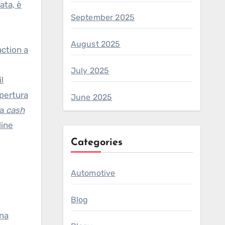
ata, è
September 2025
August 2025
action a
July 2025
l
opertura
June 2025
za
cash
dine
Categories
Automotive
Blog
Una