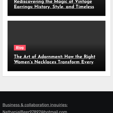
Rediscovering the Magic of Vintage
Earrings: History, Style, and Timeless
Beauty
Blog
The Art of Adornment: How the Right
Women’s Necklaces Transform Every
Look
Business & collaboration inquiries:
NathanialBeer97897@hotmail.com