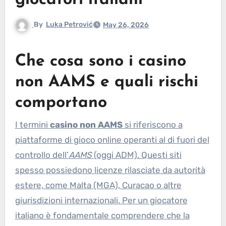
giocatori italiani
By
Luka Petrović
May 26, 2026
Che cosa sono i
casino
non AAMS
e quali rischi
comportano
I termini
casino non AAMS
si riferiscono a
piattaforme di gioco online operanti al di fuori del
controllo dell’
AAMS
(oggi ADM). Questi siti
spesso possiedono licenze rilasciate da autorità
estere, come Malta (MGA), Curacao o altre
giurisdizioni internazionali. Per un giocatore
italiano è fondamentale comprendere che la