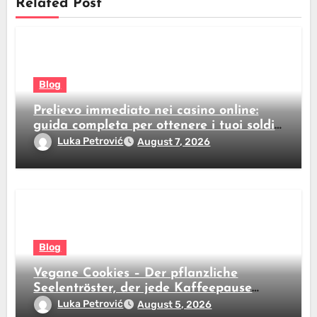
Related Post
Blog
Prelievo immediato nei casino online:
guida completa per ottenere i tuoi soldi
subito
Luka Petrović
August 7, 2026
Blog
Vegane Cookies – Der pflanzliche
Seelentröster, der jede Kaffeepause
revolutioniert
Luka Petrović
August 5, 2026