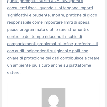
quelle percepite su siti ADM. Rivolgersi a
consulenti fiscali quando si ottengono importi
significativi è prudente. Inoltre, pratiche di gioco
responsabile come impostare limiti di spesa,
pause programmate e utilizzare strumenti di
controllo del tempo riducono il rischio di
comportamenti problematici. Infine, preferire siti
con audit indipendenti sui giochi e politiche
chiare di protezione dei dati contribuisce a creare
un ambiente più sicuro anche su piattaforme
estere.