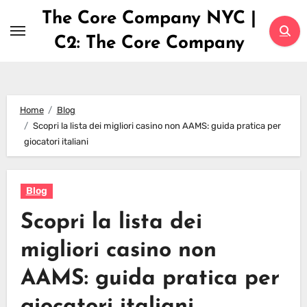
Skip
The Core Company NYC |
to
C2: The Core Company
content
Home
Blog
Scopri la lista dei migliori casino non AAMS: guida pratica per
giocatori italiani
Blog
Scopri la lista dei
migliori casino non
AAMS: guida pratica per