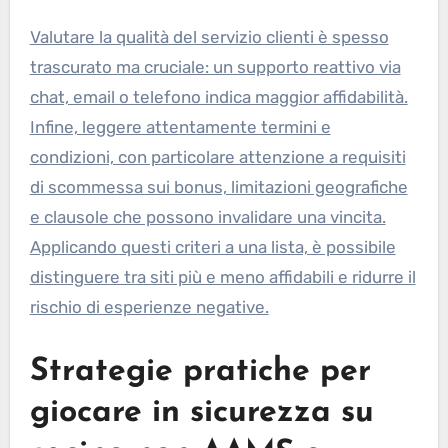
Valutare la qualità del servizio clienti è spesso
trascurato ma cruciale: un supporto reattivo via
chat, email o telefono indica maggior affidabilità.
Infine, leggere attentamente termini e
condizioni, con particolare attenzione a requisiti
di scommessa sui bonus, limitazioni geografiche
e clausole che possono invalidare una vincita.
Applicando questi criteri a una lista, è possibile
distinguere tra siti più e meno affidabili e ridurre il
rischio di esperienze negative.
Strategie pratiche per
giocare in sicurezza su