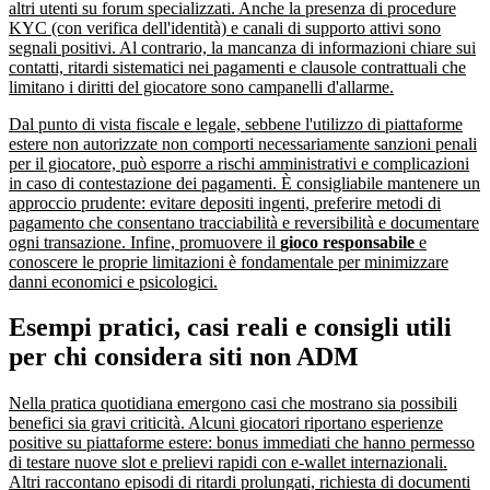
altri utenti su forum specializzati. Anche la presenza di procedure
KYC (con verifica dell'identità) e canali di supporto attivi sono
segnali positivi. Al contrario, la mancanza di informazioni chiare sui
contatti, ritardi sistematici nei pagamenti e clausole contrattuali che
limitano i diritti del giocatore sono campanelli d'allarme.
Dal punto di vista fiscale e legale, sebbene l'utilizzo di piattaforme
estere non autorizzate non comporti necessariamente sanzioni penali
per il giocatore, può esporre a rischi amministrativi e complicazioni
in caso di contestazione dei pagamenti. È consigliabile mantenere un
approccio prudente: evitare depositi ingenti, preferire metodi di
pagamento che consentano tracciabilità e reversibilità e documentare
ogni transazione. Infine, promuovere il
gioco responsabile
e
conoscere le proprie limitazioni è fondamentale per minimizzare
danni economici e psicologici.
Esempi pratici, casi reali e consigli utili
per chi considera siti non ADM
Nella pratica quotidiana emergono casi che mostrano sia possibili
benefici sia gravi criticità. Alcuni giocatori riportano esperienze
positive su piattaforme estere: bonus immediati che hanno permesso
di testare nuove slot e prelievi rapidi con e-wallet internazionali.
Altri raccontano episodi di ritardi prolungati, richiesta di documenti