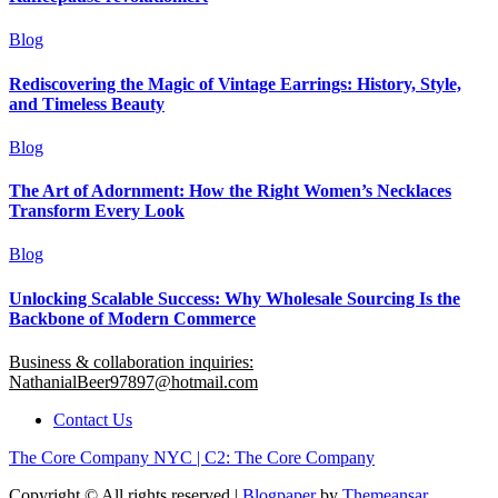
Blog
Rediscovering the Magic of Vintage Earrings: History, Style,
and Timeless Beauty
Blog
The Art of Adornment: How the Right Women’s Necklaces
Transform Every Look
Blog
Unlocking Scalable Success: Why Wholesale Sourcing Is the
Backbone of Modern Commerce
Business & collaboration inquiries:
NathanialBeer97897@hotmail.com
Contact Us
The Core Company NYC | C2: The Core Company
Copyright © All rights reserved
|
Blogpaper
by
Themeansar
.