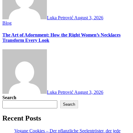
Luka Petrović
August 3, 2026
Blog
The Art of Adornment: How the Right Women’s Necklaces
Transform Every Look
Luka Petrović
August 3, 2026
Search
Search
Recent Posts
Vegane Cookies – Der pflanzliche Seelentröster, der jede