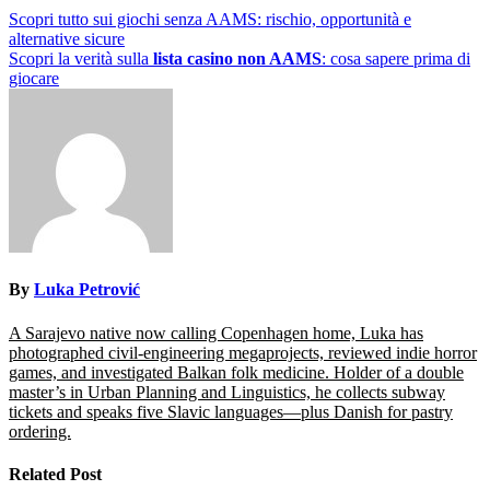
Post
Scopri tutto sui giochi senza AAMS: rischio, opportunità e
alternative sicure
navigation
Scopri la verità sulla
lista casino non AAMS
: cosa sapere prima di
giocare
By
Luka Petrović
A Sarajevo native now calling Copenhagen home, Luka has
photographed civil-engineering megaprojects, reviewed indie horror
games, and investigated Balkan folk medicine. Holder of a double
master’s in Urban Planning and Linguistics, he collects subway
tickets and speaks five Slavic languages—plus Danish for pastry
ordering.
Related Post