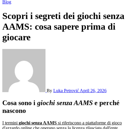
Blog
Scopri i segreti dei giochi senza
AAMS: cosa sapere prima di
giocare
By
Luka Petrović
April 26, 2026
Cosa sono i
giochi senza AAMS
e perché
nascono
I termini
giochi senza AAMS
si riferiscono a piattaforme di gioco
d'azzardo online che operano senza la licenza rilasciata dall'ente