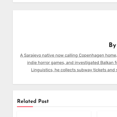
B
A Sarajevo native now calling Copenhagen home,
indie horror games, and investigated Balkan f
Linguistics, he collects subway tickets and
Related Post