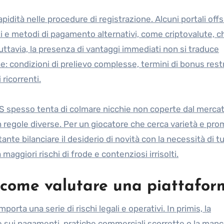
pidità nelle procedure di registrazione. Alcuni portali off
 e metodi di pagamento alternativi, come criptovalute, c
Tuttavia, la presenza di vantaggi immediati non si traduce
condizioni di prelievo complesse, termini di bonus restri
ricorrenti.
AMS spesso tenta di colmare nicchie non coperte dal merca
 regole diverse. Per un giocatore che cerca varietà e pro
nte bilanciare il desiderio di novità con la necessità di tu
aggiori rischi di frode e contenziosi irrisolti.
 e come valutare una piattafo
orta una serie di rischi legali e operativi. In primis, la
e sui pagamenti, pratiche commerciali scorrette o la man