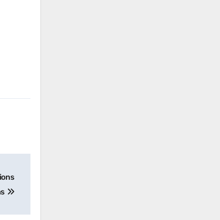
ions
ns