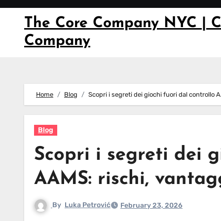
Skip
to
The Core Company NYC | C
content
Company
Home
Blog
Scopri i segreti dei giochi fuori dal controllo
Blog
Scopri i segreti dei g
AAMS: rischi, vantag
By
Luka Petrović
February 23, 2026