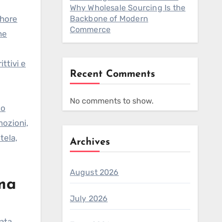
Why Wholesale Sourcing Is the
shore
Backbone of Modern
Commerce
he
ttivi e
Recent Comments
No comments to show.
to
mozioni,
tela,
Archives
August 2026
rma
July 2026
cata