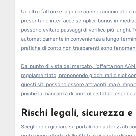
Un altro fattore è la percezione di anonimato e ra
presentano interfacce semplici, bonus immediati
possono evitare passaggi di verifica più lunghi. 
automaticamente in convenienza a lungo termine: 
pratiche di conto non trasparenti sono fenomeni 
Dal punto di vista del mercato, l'offerta non A
regolamentato, proponendo giochi rari o slot con
questi siti possono essere attraenti, ma è importa
poiché la mancanza di controllo statale espone a m
Rischi legali, sicurezza
Scegliere di giocare su portali non autorizzati comp
protezione offerta dallo Stato è assente: disput