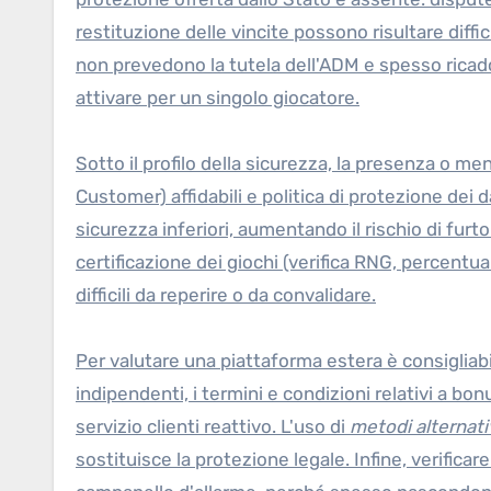
restituzione delle vincite possono risultare diffi
non prevedono la tutela dell'ADM e spesso rica
attivare per un singolo giocatore.
Sotto il profilo della sicurezza, la presenza o me
Customer) affidabili e politica di protezione dei 
sicurezza inferiori, aumentando il rischio di furto
certificazione dei giochi (verifica RNG, percent
difficili da reperire o da convalidare.
Per valutare una piattaforma estera è consigliabil
indipendenti, i termini e condizioni relativi a bon
servizio clienti reattivo. L'uso di
metodi alternati
sostituisce la protezione legale. Infine, verific