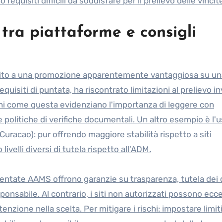
uisiti difficili da soddisfare per il prelievo delle vincit
 tra piattaforme e consigli
erito a una promozione apparentemente vantaggiosa su un
uisiti di puntata, ha riscontrato limitazioni al prelievo i
ioni come questa evidenziano l'importanza di leggere con
e politiche di verifiche documentali. Un altro esempio è l'u
uracao): pur offrendo maggiore stabilità rispetto a siti
velli diversi di tutela rispetto all'ADM.
mentate AAMS offrono garanzie su trasparenza, tutela dei d
ponsabile. Al contrario, i siti non autorizzati possono ecce
zione nella scelta. Per mitigare i rischi: impostare limiti