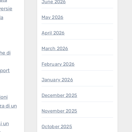
June 2026
versie
da
May 2026
April 2026
March 2026
he di
February 2026
eport
January 2026
December 2025
ioni
za di un
November 2025
i un
October 2025