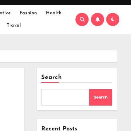
otive
Fashion
Health
Travel
Search
Search
Recent Posts