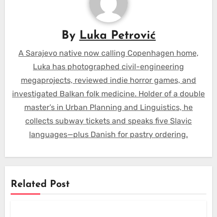
By
Luka Petrović
A Sarajevo native now calling Copenhagen home,
Luka has photographed civil-engineering
megaprojects, reviewed indie horror games, and
investigated Balkan folk medicine. Holder of a double
master’s in Urban Planning and Linguistics, he
collects subway tickets and speaks five Slavic
languages—plus Danish for pastry ordering.
Related Post