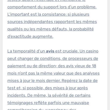
comportement du support lors d’un problème.
L’important est la consistance: si plusieurs
sources indépendantes rapportent les mêmes
qualités ou les mêmes défauts, la probabilité
d’exactitude augmente.
La temporalité d’un
avis
est cruciale. Un casino
peut changer de conditions, de processeurs de
paiement ou de direction; des avis vieux de 18
mois n’ont pas la même valeur que des analyses
mises à jour le mois dernier. Repérez la date de
test et, si possible, des mises à jour après
incidents. De même, la sévérité de certains
témoignages reflète parfois une mauvaise
compréhension du
wagering
ou des