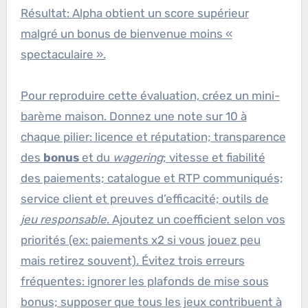
Résultat: Alpha obtient un score supérieur
malgré un bonus de bienvenue moins «
spectaculaire ».
Pour reproduire cette évaluation, créez un mini-
barème maison. Donnez une note sur 10 à
chaque pilier: licence et réputation; transparence
des
bonus
et du
wagering
; vitesse et fiabilité
des paiements; catalogue et RTP communiqués;
service client et preuves d’efficacité; outils de
jeu responsable
. Ajoutez un coefficient selon vos
priorités (ex: paiements x2 si vous jouez peu
mais retirez souvent). Évitez trois erreurs
fréquentes: ignorer les plafonds de mise sous
bonus; supposer que tous les jeux contribuent à