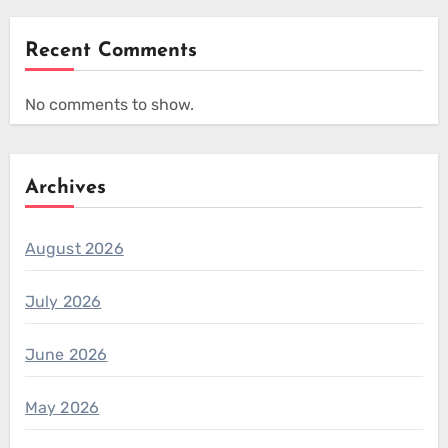
Recent Comments
No comments to show.
Archives
August 2026
July 2026
June 2026
May 2026