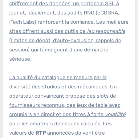
chiffrement des données, un protocole SSL à
jour et, idéalement, des audits RNG (eCOGRA,
iTech Labs) renforcent la confiance. Les meilleurs
sites offrent aussi des outils de
jeu responsable
(limites de dépôt, d’auto-exclusion, rappels de
session) qui témoignent d’une démarche
sérieuse.
La qualité du catalogue se mesure par la
diversité des studios et des mécaniques. Un
opérateur convaincant propose des slots de
fournisseurs reconnus, des jeux de table avec
croupiers en direct et des titres à forte
volatilité
pour les amateurs de risques calculés. Les
valeurs de
RTP
annoncées doivent être