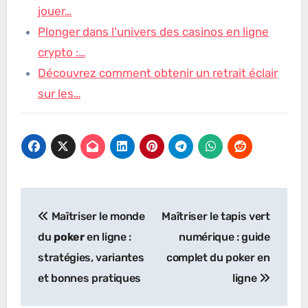
jouer…
Plonger dans l'univers des casinos en ligne
crypto :…
Découvrez comment obtenir un retrait éclair
sur les…
Post
Maîtriser le monde
Maîtriser le tapis vert
navigation
du
poker
en ligne :
numérique : guide
stratégies, variantes
complet du poker en
et bonnes pratiques
ligne