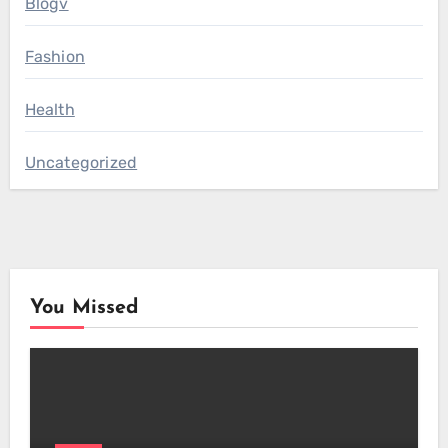
Blogv
Fashion
Health
Uncategorized
You Missed