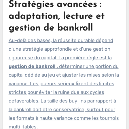
Stratégies
avancées :
adaptation, lecture et
gestion de bankroll
Au-delà des bases, la réussite durable dépend
d'une stratégie approfondie et d'une gestion
rigoureuse du capital. La première règle est la
gestion de bankroll
: déterminer une portion du
capital dédiée au jeu et ajuster les mises selon la
variance. Les joueurs sérieux fixent des limites
strictes pour éviter la ruine due aux cycles
défavorables. La taille des buy-ins par rapport à
la bankroll doit être conservatrice, surtout pour
les formats à haute variance comme les tournois
multi-tables.