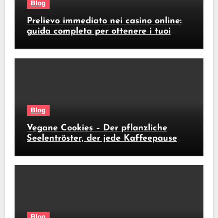
Blog
Prelievo immediato nei casino online:
guida completa per ottenere i tuoi
soldi subito
Blog
Vegane Cookies – Der pflanzliche
Seelentröster, der jede Kaffeepause
revolutioniert
Blog