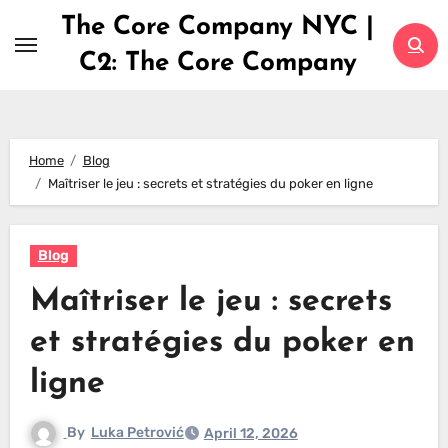
Skip
The Core Company NYC |
to
C2: The Core Company
content
Home
Blog
Maîtriser le jeu : secrets et stratégies du poker en ligne
Blog
Maîtriser le jeu : secrets
et stratégies du poker en
ligne
By
Luka Petrović
April 12, 2026