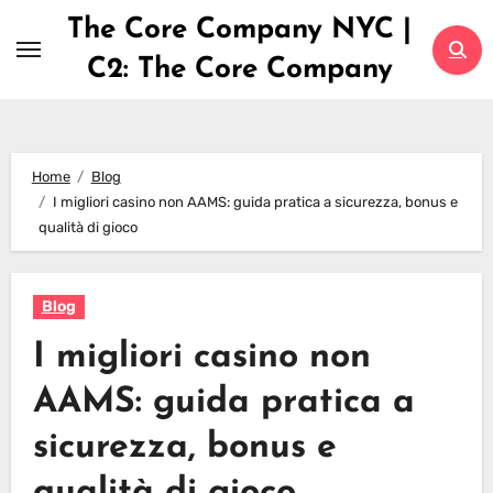
Skip
The Core Company NYC |
to
C2: The Core Company
content
Home
Blog
I migliori casino non AAMS: guida pratica a sicurezza, bonus e
qualità di gioco
Blog
I migliori casino non
AAMS: guida pratica a
sicurezza, bonus e