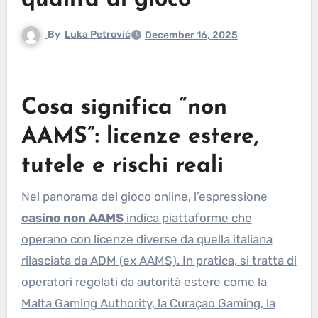
qualità di gioco
By
Luka Petrović
December 16, 2025
Cosa significa “non
AAMS”: licenze estere,
tutele e rischi reali
Nel panorama del gioco online, l’espressione
casino non AAMS
indica piattaforme che
operano con licenze diverse da quella italiana
rilasciata da ADM (ex AAMS). In pratica, si tratta di
operatori regolati da autorità estere come la
Malta Gaming Authority, la Curaçao Gaming, la