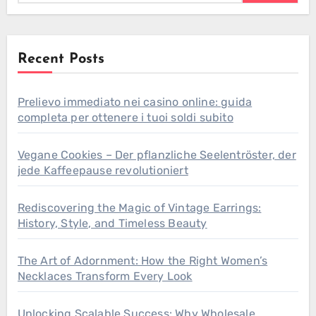
Recent Posts
Prelievo immediato nei casino online: guida
completa per ottenere i tuoi soldi subito
Vegane Cookies – Der pflanzliche Seelentröster, der
jede Kaffeepause revolutioniert
Rediscovering the Magic of Vintage Earrings:
History, Style, and Timeless Beauty
The Art of Adornment: How the Right Women’s
Necklaces Transform Every Look
Unlocking Scalable Success: Why Wholesale