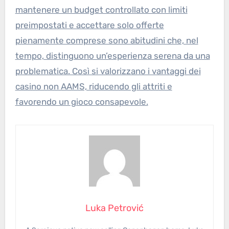
mantenere un budget controllato con limiti
preimpostati e accettare solo offerte
pienamente comprese sono abitudini che, nel
tempo, distinguono un’esperienza serena da una
problematica. Così si valorizzano i vantaggi dei
casino non AAMS, riducendo gli attriti e
favorendo un gioco consapevole.
Luka Petrović