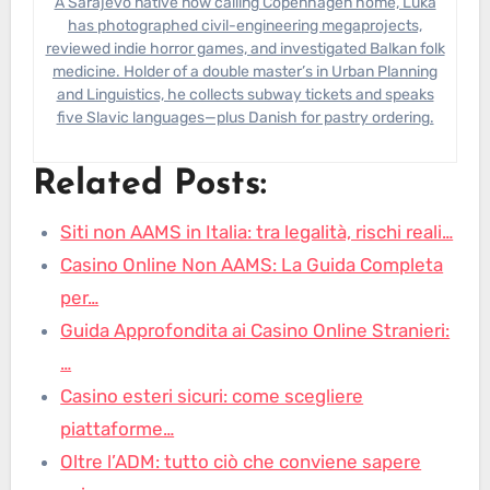
A Sarajevo native now calling Copenhagen home, Luka
has photographed civil-engineering megaprojects,
reviewed indie horror games, and investigated Balkan folk
medicine. Holder of a double master’s in Urban Planning
and Linguistics, he collects subway tickets and speaks
five Slavic languages—plus Danish for pastry ordering.
Related Posts:
Siti non AAMS in Italia: tra legalità, rischi reali…
Casino Online Non AAMS: La Guida Completa
per…
Guida Approfondita ai Casino Online Stranieri:
…
Casino esteri sicuri: come scegliere
piattaforme…
Oltre l’ADM: tutto ciò che conviene sapere