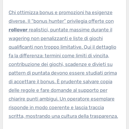
Chi ottimizza bonus e promozioni ha esigenze
diverse. Il “bonus hunter” privilegia offerte con
rollover
realistici, puntate massime durante il
wagering non penalizzanti e liste di giochi
qualificanti non troppo limitative. Qui il dettaglio
fa la differenza: termini come limiti di vincita,
contribuzione dei giochi, scadenze e divieti su
pattern di puntata devono essere studiati prima
di accettare il bonus. È prudente salvare copia
delle regole e fare domande al supporto per
chiarire punti ambigui. Un operatore esemplare
risponde in modo coerente e lascia traccia
scritta, mostrando una cultura della trasparenza.