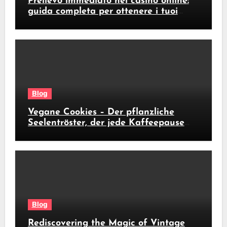
Prelievo immediato nei casino online:
guida completa per ottenere i tuoi
soldi subito
Blog
Vegane Cookies – Der pflanzliche
Seelentröster, der jede Kaffeepause
revolutioniert
Blog
Rediscovering the Magic of Vintage