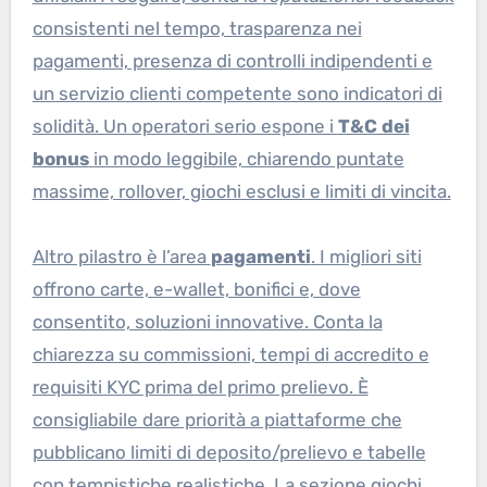
consistenti nel tempo, trasparenza nei
pagamenti, presenza di controlli indipendenti e
un servizio clienti competente sono indicatori di
solidità. Un operatori serio espone i
T&C dei
bonus
in modo leggibile, chiarendo puntate
massime, rollover, giochi esclusi e limiti di vincita.
Altro pilastro è l’area
pagamenti
. I migliori siti
offrono carte, e-wallet, bonifici e, dove
consentito, soluzioni innovative. Conta la
chiarezza su commissioni, tempi di accredito e
requisiti KYC prima del primo prelievo. È
consigliabile dare priorità a piattaforme che
pubblicano limiti di deposito/prelievo e tabelle
con tempistiche realistiche. La sezione giochi