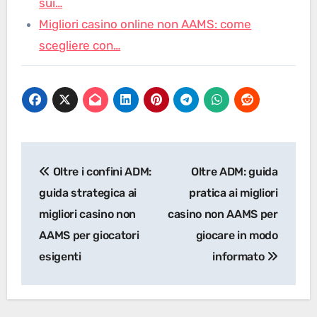
sui…
Migliori casino online non AAMS: come
scegliere con…
Post
Oltre i confini ADM:
Oltre ADM: guida
navigation
guida strategica ai
pratica ai migliori
migliori casino non
casino non AAMS per
AAMS per giocatori
giocare in modo
esigenti
informato