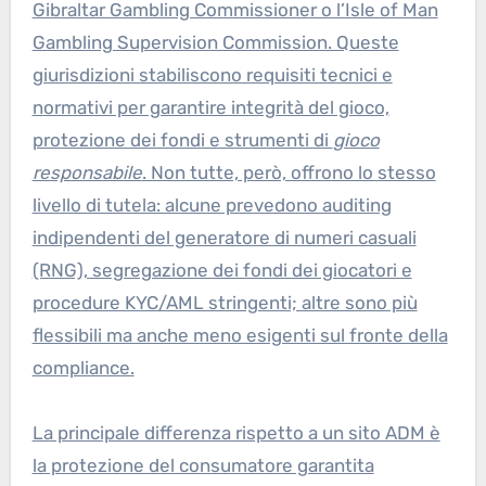
Gibraltar Gambling Commissioner o l’Isle of Man
Gambling Supervision Commission. Queste
giurisdizioni stabiliscono requisiti tecnici e
normativi per garantire integrità del gioco,
protezione dei fondi e strumenti di
gioco
responsabile
. Non tutte, però, offrono lo stesso
livello di tutela: alcune prevedono auditing
indipendenti del generatore di numeri casuali
(RNG), segregazione dei fondi dei giocatori e
procedure KYC/AML stringenti; altre sono più
flessibili ma anche meno esigenti sul fronte della
compliance.
La principale differenza rispetto a un sito ADM è
la protezione del consumatore garantita