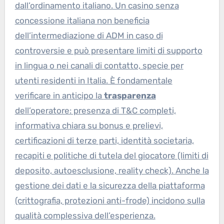
dall’ordinamento italiano. Un casino senza
concessione italiana non beneficia
dell’intermediazione di ADM in caso di
controversie e può presentare limiti di supporto
in lingua o nei canali di contatto, specie per
utenti residenti in Italia. È fondamentale
verificare in anticipo la
trasparenza
dell’operatore: presenza di T&C completi,
informativa chiara su bonus e prelievi,
certificazioni di terze parti, identità societaria,
recapiti e politiche di tutela del giocatore (limiti di
deposito, autoesclusione, reality check). Anche la
gestione dei dati e la sicurezza della piattaforma
(crittografia, protezioni anti-frode) incidono sulla
qualità complessiva dell’esperienza.