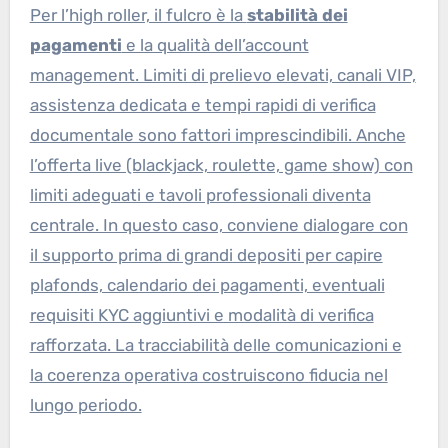
Per l’high roller, il fulcro è la
stabilità dei
pagamenti
e la qualità dell’account
management. Limiti di prelievo elevati, canali VIP,
assistenza dedicata e tempi rapidi di verifica
documentale sono fattori imprescindibili. Anche
l’offerta live (blackjack, roulette, game show) con
limiti adeguati e tavoli professionali diventa
centrale. In questo caso, conviene dialogare con
il supporto prima di grandi depositi per capire
plafonds, calendario dei pagamenti, eventuali
requisiti KYC aggiuntivi e modalità di verifica
rafforzata. La tracciabilità delle comunicazioni e
la coerenza operativa costruiscono fiducia nel
lungo periodo.