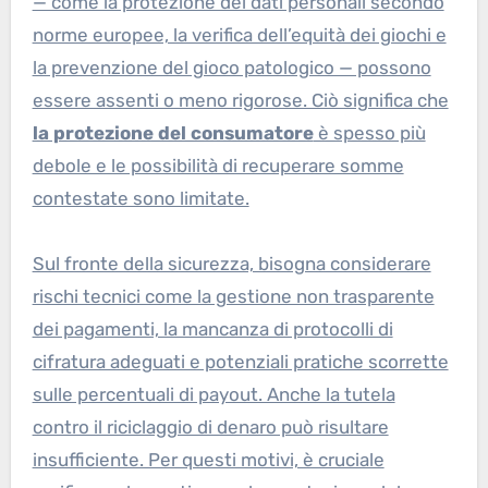
— come la protezione dei dati personali secondo
norme europee, la verifica dell’equità dei giochi e
la prevenzione del gioco patologico — possono
essere assenti o meno rigorose. Ciò significa che
la protezione del consumatore
è spesso più
debole e le possibilità di recuperare somme
contestate sono limitate.
Sul fronte della sicurezza, bisogna considerare
rischi tecnici come la gestione non trasparente
dei pagamenti, la mancanza di protocolli di
cifratura adeguati e potenziali pratiche scorrette
sulle percentuali di payout. Anche la tutela
contro il riciclaggio di denaro può risultare
insufficiente. Per questi motivi, è cruciale