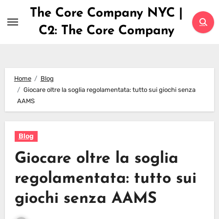
Skip
The Core Company NYC |
to
C2: The Core Company
content
Home
Blog
Giocare oltre la soglia regolamentata: tutto sui giochi senza
AAMS
Blog
Giocare oltre la soglia
regolamentata: tutto sui
giochi senza AAMS