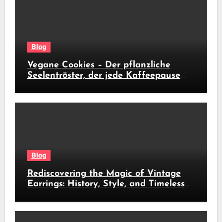
Blog
Vegane Cookies – Der pflanzliche
Seelentröster, der jede Kaffeepause
revolutioniert
Blog
Rediscovering the Magic of Vintage
Earrings: History, Style, and Timeless
Beauty