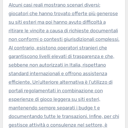
Alcuni casi reali mostrano scenari diversi:
giocatori che hanno trovato offerte più generose
su siti esteri ma poi hanno avuto difficoltà a
ritirare le vincite a causa di richieste documentali
non conformi o contesti giurisdizionali complessi.
Al contrario, esistono operatori stranieri che
garantiscono livelli elevati di trasparenza e che,
sebbene non autorizzati in Italia, rispettano
standard internazionali e offrono assistenza
efficiente. Un’ulteriore alternativa è l’utilizzo di
portali regolamentati in combinazione con
esperienze di gioco leggera su siti esteri,
mantenendo sempre separati i budge t e
documentando tutte le transazioni. Infine, per chi
gestisce attività o consulenze nel settore, è