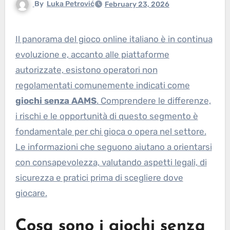
By
Luka Petrović
February 23, 2026
Il panorama del gioco online italiano è in continua
evoluzione e, accanto alle piattaforme
autorizzate, esistono operatori non
regolamentati comunemente indicati come
giochi senza AAMS
. Comprendere le differenze,
i rischi e le opportunità di questo segmento è
fondamentale per chi gioca o opera nel settore.
Le informazioni che seguono aiutano a orientarsi
con consapevolezza, valutando aspetti legali, di
sicurezza e pratici prima di scegliere dove
giocare.
Cosa sono i giochi senza