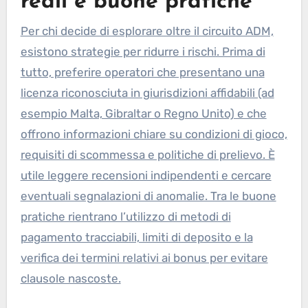
reali e buone pratiche
Per chi decide di esplorare oltre il circuito ADM,
esistono strategie per ridurre i rischi. Prima di
tutto, preferire operatori che presentano una
licenza riconosciuta in giurisdizioni affidabili (ad
esempio Malta, Gibraltar o Regno Unito) e che
offrono informazioni chiare su condizioni di gioco,
requisiti di scommessa e politiche di prelievo. È
utile leggere recensioni indipendenti e cercare
eventuali segnalazioni di anomalie. Tra le buone
pratiche rientrano l’utilizzo di metodi di
pagamento tracciabili, limiti di deposito e la
verifica dei termini relativi ai bonus per evitare
clausole nascoste.