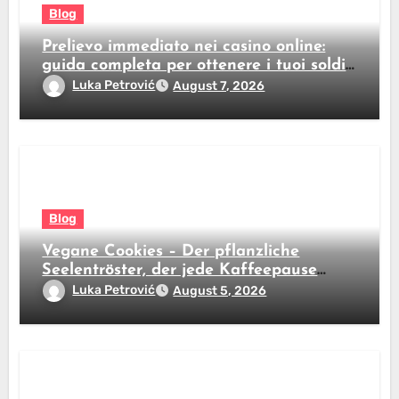
Blog
Prelievo immediato nei casino online:
guida completa per ottenere i tuoi soldi
subito
Luka Petrović
August 7, 2026
Blog
Vegane Cookies – Der pflanzliche
Seelentröster, der jede Kaffeepause
revolutioniert
Luka Petrović
August 5, 2026