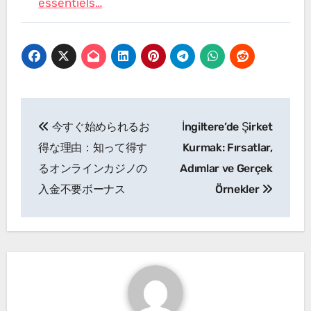
essentiels…
Post
今すぐ始められるお
İngiltere’de Şirket
navigation
得な理由：知って得す
Kurmak: Fırsatlar,
るオンラインカジノの
Adımlar ve Gerçek
入金不要ボーナス
Örnekler