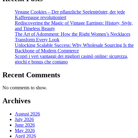
Vegane Cookies – Der pflanzliche Seelentröster, der jede
Kaffeepause revolutioniert
Rediscovering the Magic of Vintage Earrings: History, Style,
and Timeless Beauty
The Art of Adornment: How the Right Women’s Necklaces
Transform Every Look
Unlocking Scalable Success: Why Wholesale Sourcing Is the
Backbone of Modern Commerce
Scopri i veri vantaggi dei migliori casinò online: sicurezza,
giochi e bonus che contano
Recent Comments
No comments to show.
Archives
August 2026
July 2026
June 2026
May 2026
April 2026