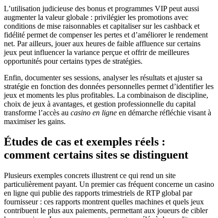
L’utilisation judicieuse des bonus et programmes VIP peut aussi
augmenter la valeur globale : privilégier les promotions avec
conditions de mise raisonnables et capitaliser sur les cashback et
fidélité permet de compenser les pertes et d’améliorer le rendement
net. Par ailleurs, jouer aux heures de faible affluence sur certains
jeux peut influencer la variance perçue et offrir de meilleures
opportunités pour certains types de stratégies.
Enfin, documenter ses sessions, analyser les résultats et ajuster sa
stratégie en fonction des données personnelles permet d’identifier les
jeux et moments les plus profitables. La combinaison de discipline,
choix de jeux à avantages, et gestion professionnelle du capital
transforme l’accès au
casino en ligne
en démarche réfléchie visant à
maximiser les gains.
Études de cas et exemples réels :
comment certains sites se distinguent
Plusieurs exemples concrets illustrent ce qui rend un site
particulièrement payant. Un premier cas fréquent concerne un casino
en ligne qui publie des rapports trimestriels de RTP global par
fournisseur : ces rapports montrent quelles machines et quels jeux
contribuent le plus aux paiements, permettant aux joueurs de cibler