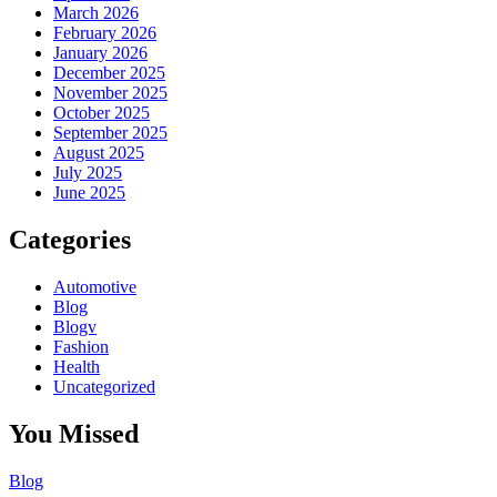
March 2026
February 2026
January 2026
December 2025
November 2025
October 2025
September 2025
August 2025
July 2025
June 2025
Categories
Automotive
Blog
Blogv
Fashion
Health
Uncategorized
You Missed
Blog