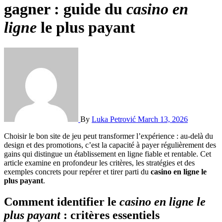
gagner : guide du
casino en
ligne
le plus payant
By
Luka Petrović
March 13, 2026
Choisir le bon site de jeu peut transformer l’expérience : au-delà du
design et des promotions, c’est la capacité à payer régulièrement des
gains qui distingue un établissement en ligne fiable et rentable. Cet
article examine en profondeur les critères, les stratégies et des
exemples concrets pour repérer et tirer parti du
casino en ligne le
plus payant
.
Comment identifier le
casino en ligne le
plus payant
: critères essentiels