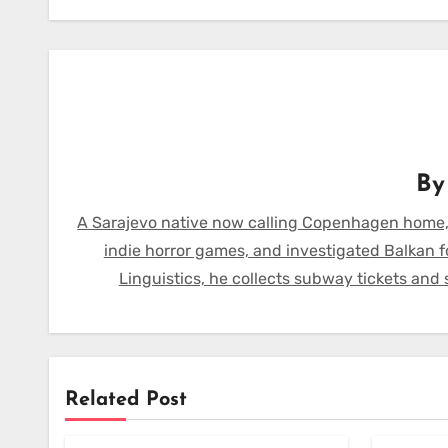
B
A Sarajevo native now calling Copenhagen home,
indie horror games, and investigated Balkan f
Linguistics, he collects subway tickets and
Related Post