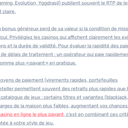
aming, Evolution, Yggdrasil) publient souvent le RTP de le
 claire.
 bonus généreux perd de sa valeur si la condition de mis
cul. Privilégiez les casinos qui affichent clairement les e
ons et la durée de validité. Pour évaluer la rapidité des pa
s de délais de traitement : un opérateur qui paie rapideme
comme plus « payant » en pratique.
 moyens de paiement (virements rapides, portefeuilles
eteller permettent souvent des retraits plus rapides que 
atalogue de jeux : certains titres et variantes (blackjack
marges de la maison plus faibles, augmentant vos chances
casino en ligne le plus payant
, c’est en combinant ces crit
tée à votre style de jeu.