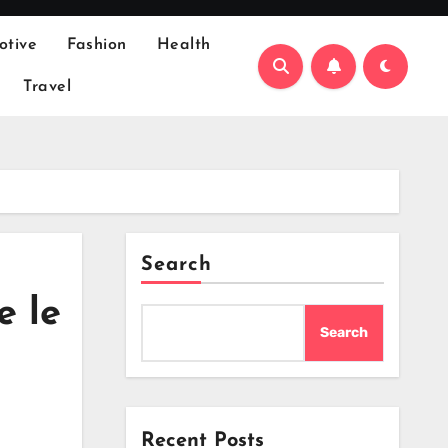
otive
Fashion
Health
Travel
Search
e le
Search
Recent Posts