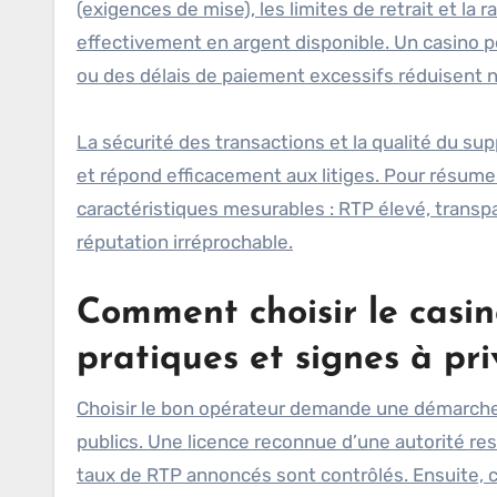
(exigences de mise), les limites de retrait et la
effectivement en argent disponible. Un casino pe
ou des délais de paiement excessifs réduisent ne
La sécurité des transactions et la qualité du sup
et répond efficacement aux litiges. Pour résum
caractéristiques mesurables : RTP élevé, transpa
réputation irréprochable.
Comment choisir le casin
pratiques et signes à pri
Choisir le bon opérateur demande une démarche s
publics. Une licence reconnue d’une autorité re
taux de RTP annoncés sont contrôlés. Ensuite, c