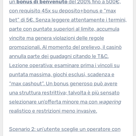
un
bonus di benvenuto
del 200% fino a 500€,
con requisito 45x su deposito+bonus e “max
bet” di 5€. Senza leggere attentamente i termini,
parte con puntate superiori al limite, accumula
vincite ma genera violazioni delle regole
promozionali. Al momento del prelievo, il casinò
annulla parte dei guadagni citando le T&C.
Lezione operativa: esaminare prima i vincoli su
puntata massima, giochi esclusi, scadenza e
“max cashout”. Un bonus generoso può avere
una struttura restrittiva; talvolta è più sensato
selezionare un’offerta minore ma con
wagering
realistico e restrizioni meno invasive.
Scenario 2: un’utente sceglie un operatore con