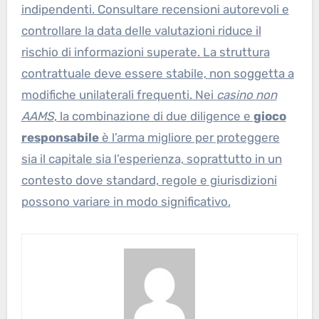
indipendenti. Consultare recensioni autorevoli e
controllare la data delle valutazioni riduce il
rischio di informazioni superate. La struttura
contrattuale deve essere stabile, non soggetta a
modifiche unilaterali frequenti. Nei
casino non
AAMS
, la combinazione di due diligence e
gioco
responsabile
è l’arma migliore per proteggere
sia il capitale sia l’esperienza, soprattutto in un
contesto dove standard, regole e giurisdizioni
possono variare in modo significativo.