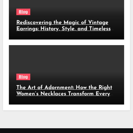
Blog
Rediscovering the Magic of Vintage
Earrings: History, Style, and Timeless
Beauty
Blog
The Art of Adornment: How the Right
Women’s Necklaces Transform Every
Look