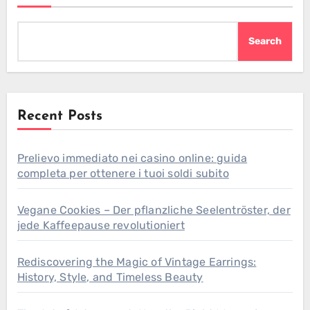
Search
Recent Posts
Prelievo immediato nei casino online: guida
completa per ottenere i tuoi soldi subito
Vegane Cookies – Der pflanzliche Seelentröster, der
jede Kaffeepause revolutioniert
Rediscovering the Magic of Vintage Earrings:
History, Style, and Timeless Beauty