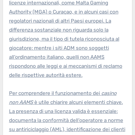
licenze internazionali, come Malta Gaming
Authority (MGA) o Curaçao, e in alcuni casi con
regolatori nazionali di altri Paesi europei. La
differenza sostanziale non riguarda solo la
giurisdizione, ma il tipo di tutela riconosciuta al
giocatore: mentre i siti ADM sono soggetti
all’ordinamento italiano, quelli non AAMS
rispondono alle leggi e ai meccanismi di reclamo
delle rispettive autorità estere.
Per comprendere il funzionamento dei
casino
non AAMS
è utile chiarire alcuni elementi chiave.
La presenza di una licenza valida è essenziale:
documenta la conformità dell’operatore a norme
su antiriciclaggio (AML), identificazione dei clienti