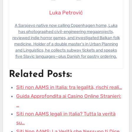
Luka Petrović
A Sarajevo native now calling Copenhagen home, Luka
has photographed civil-engineering megaprojects,
reviewed indie horror games, and investigated Balkan folk
medicine. Holder of a double master’s in Urban Planning
and Linguistics, he collects subway tickets and speaks
five Slavic languages—plus Danish for pastry ordering.
Related Posts:
Siti non AAMS in Italia: tra legalità, rischi reali…
Guida Approfondita ai Casino Online Stranieri:
…
Siti non AAMS legali in Italia? Tutta la verità
su…
Siti Non AAMS: La Verità che Nessuno ti Dice