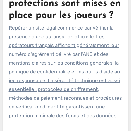
protections sont mises en
place pour les joueurs ?
Repérer un site légal commence par vérifier la
présence d'une autorisation officielle. Les
opérateurs français affichent généralement leur
numéro d'agrément délivré par l'ANJ et des
mentions claires sur les conditions générales, la
politique de confidentialité et les outils d'aide au
jeu responsable. La sécurité technique est aussi
essentielle : protocoles de chiffrement,
méthodes de paiement reconnues et procédures
de vérification d'identité garantissent une
protection minimale des fonds et des données.