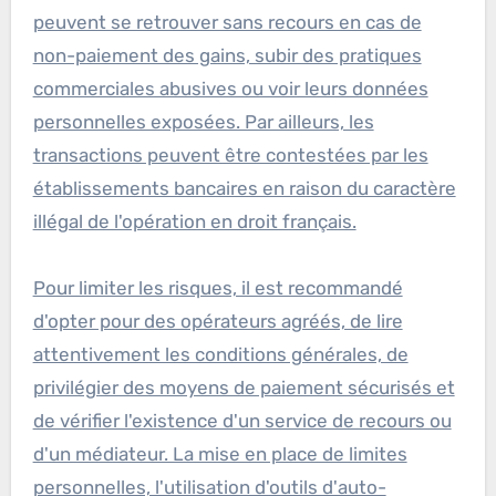
peuvent se retrouver sans recours en cas de
non-paiement des gains, subir des pratiques
commerciales abusives ou voir leurs données
personnelles exposées. Par ailleurs, les
transactions peuvent être contestées par les
établissements bancaires en raison du caractère
illégal de l'opération en droit français.
Pour limiter les risques, il est recommandé
d'opter pour des opérateurs agréés, de lire
attentivement les conditions générales, de
privilégier des moyens de paiement sécurisés et
de vérifier l'existence d'un service de recours ou
d'un médiateur. La mise en place de limites
personnelles, l'utilisation d'outils d'auto-