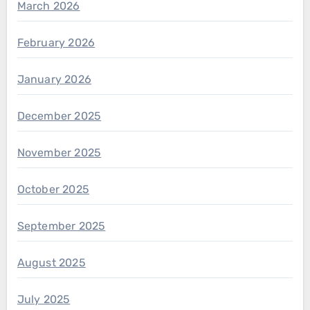
March 2026
February 2026
January 2026
December 2025
November 2025
October 2025
September 2025
August 2025
July 2025