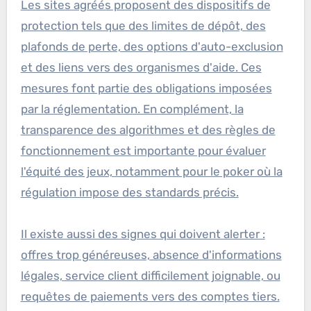
Les sites agréés proposent des dispositifs de
protection tels que des limites de dépôt, des
plafonds de perte, des options d'auto-exclusion
et des liens vers des organismes d'aide. Ces
mesures font partie des obligations imposées
par la réglementation. En complément, la
transparence des algorithmes et des règles de
fonctionnement est importante pour évaluer
l'équité des jeux, notamment pour le poker où la
régulation impose des standards précis.
Il existe aussi des signes qui doivent alerter :
offres trop généreuses, absence d'informations
légales, service client difficilement joignable, ou
requêtes de paiements vers des comptes tiers.