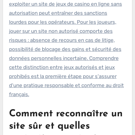
exploiter un site de jeux de casino en ligne sans
autorisation peut entraîner des sanctions
lourdes pour les opérateurs. Pour les joueurs,
jouer sur un site non autorisé comporte des
risques : absence de recours en cas de litige,
possibilité de blocage des gains et sécurité des
données personnelles incertaine. Comprendre
cette distinction entre jeux autorisés et jeux
prohibés est la première étape pour s'assurer
d'une pratique responsable et conforme au droit
français.
Comment reconnaître un
site sûr et quelles