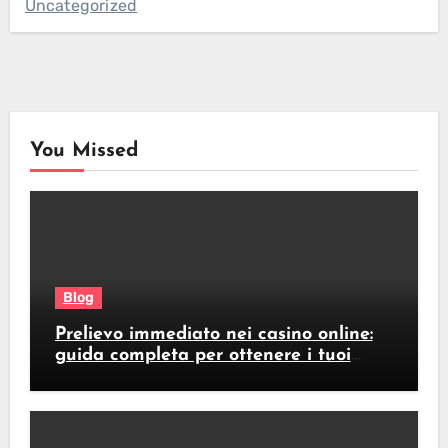
Uncategorized
You Missed
Blog
Prelievo immediato nei casino online:
guida completa per ottenere i tuoi
soldi subito