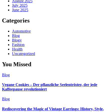
August 2025
July 2025
June 2025
Categories
Automotive
Blog
Blogv
Fashion
Health
Uncategorized
You Missed
Blog
Vegane Cookies – Der pflanzliche Seelentröster, der jede
Kaffeepause revolutioniert
Blog
Rediscovering the Magic of Vintage Earrings: History, Style,