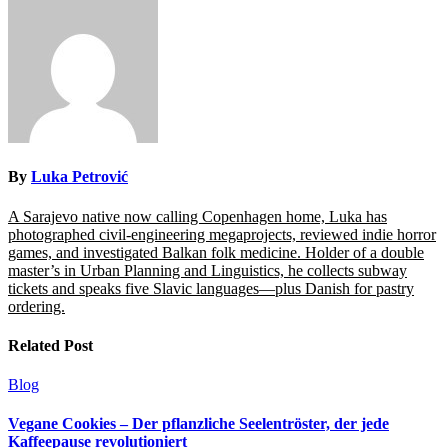
By
Luka Petrović
A Sarajevo native now calling Copenhagen home, Luka has
photographed civil-engineering megaprojects, reviewed indie horror
games, and investigated Balkan folk medicine. Holder of a double
master’s in Urban Planning and Linguistics, he collects subway
tickets and speaks five Slavic languages—plus Danish for pastry
ordering.
Related Post
Blog
Vegane Cookies – Der pflanzliche Seelentröster, der jede
Kaffeepause revolutioniert