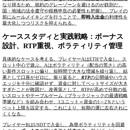
なり得るため、規約のグレーゾーンを避けるのが鉄則だ。
国・地域の法令遵守や税務申告の必要性も把握し、プレイの
前にルールメイキングを行うことで、
即時入出金
の利便性を
最大化しつつリスクを抑えられる。
ケーススタディと実践戦略：ボーナス
設計、RTP重視、ボラティリティ管理
具体的なケースを考える。プレイヤーAはETHで入金し、ス
ロット中心で遊ぶ。Aはボラティリティ（配当の荒さ）の高
い新作スロットに偏り、短時間で大きな増減を繰り返し、結
果として口座がゼロに。振り返ると、
RTP
の公開値やハウス
エッジを十分に確認せず、資金に対してベットサイズが大き
すぎたことが敗因だ。改善策として、RTPが高めで分散の低
いスロットやテーブルゲーム（ブラックジャックの最適戦略
準拠など）を組み合わせ、1ユニット＝資金の1～2％という
ベット上限を設定する。これにより、短期の運に左右されに
くくなる。
プレイヤーBはUSDTで入金し、為替ボラティリティを回避