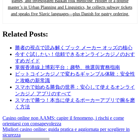
games, and investigated Balkan folk medicine. Holder of a double
master’s in Urban Planning and Linguistics, he collects subway tickets
and speaks five Slavic languages—plus Danish for pastry ordering.
Related Posts:
勝者の視点で読み解くブック メーカー オッズの核心
今すぐ試したい！信頼できるオンラインカジノのおす
すめガイド
掌握香港線上博彩平台：趨勢、挑選與實務指南
ビットコインカジノで変わるギャンブル体験：安全性
と攻略の新常識
スマホで始める勝負の世界：安心して使えるオンライ
ンカジノ アプリのすべて
スマホで勝つ！本当に使えるポーカーアプリで腕を磨
く方法
Post
Casino online non AAMS: capire il fenomeno, i rischi e come
orientarsi con consapevolezza
navigation
Migliori casino online: guida pratica e aggiornata per scegliere in
sicurezza