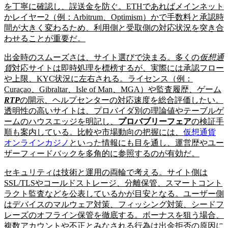
を丁寧に確認し、誤送金を防ぐ。ETHであればメインネット
かレイヤー2（例：Arbitrum、Optimism）かで手数料と承認時
間が大きく変わるため、利用側と受取側の対応状況を突き合
わせることが重要だ。
出金時のスムーズさは、サイト選びで決まる。多くの
仮想通
貨
対応サイトは即時処理を標榜するが、実際には承認フロー
や上限、KYC状況に左右される。ライセンス（例：
Curaçao、Gibraltar、Isle of Man、MGA）や監査履歴、ゲーム
RTP
の開示、ヘルプセンターの対応速度を総合評価したい。
透明性の高いサイトは、プロバイダ別の理論値やテーブルゲ
ームのハウスエッジを明記し、
プロバブリーフェア
の検証手
順も案内している。比較や市場動向の把握には、
仮想通貨
オンラインカジノ
といった情報にも目を通し、運営歴やユー
ザーフィードバックを多角的に参照するのが有効だ。
セキュリティは技術と運用の両輪で考える。サイト側は
SSL/TLSやコールドストレージ、分離保管、スマートコント
ラクト監査などを公表しているかが目安となる。ユーザー側
はデバイスのマルウェア対策、フィッシング対策、シードフ
レーズのオフライン保管を徹底する。ボーナスを狙う場合、
複数アカウントや不正とみなされる行為は出金拒否の原因に