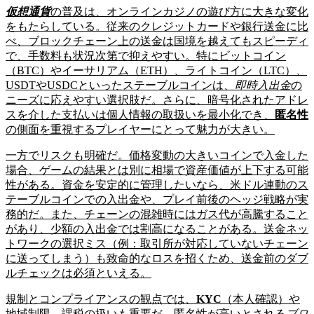
仮想通貨
の普及は、オンラインカジノの遊び方に大きな変化
をもたらしている。従来のクレジットカードや銀行送金に比
べ、ブロックチェーン上の送金は国境を越えてもスピーディ
で、手数料も状況次第で抑えやすい。特にビットコイン
（BTC）やイーサリアム（ETH）、ライトコイン（LTC）、
USDTやUSDCといったステーブルコインは、
即時入出金
の
ニーズに応えやすい選択肢だ。さらに、暗号化されたアドレ
スを介した支払いは個人情報の取扱いを最小化でき、
匿名性
の側面を重視するプレイヤーにとって魅力が大きい。
一方でリスクも明確だ。価格変動の大きいコインで入金した
場合、ゲームの結果とは別に相場で資産価値が上下する可能
性がある。資金を安定的に管理したいなら、米ドル連動のス
テーブルコインでの入出金や、プレイ前後のヘッジ戦略が実
務的だ。また、チェーンの混雑時にはガス代が高騰すること
があり、少額の入出金では割高になることがある。送金ネッ
トワークの選択ミス（例：取引所が対応していないチェーン
に送ってしまう）も致命的なロスを招くため、送金前のダブ
ルチェックは必須といえる。
規制とコンプライアンスの観点では、
KYC
（本人確認）や
地域制限、課税の扱いも重要だ。匿名性が高いとされる
ブロ