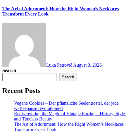
The Art of Adornment: How the Right Women’s Necklaces
Transform Every Look
Luka Petrović
August 3, 2026
Search
Search
Recent Posts
Vegane Cookies – Der pflanzliche Seelentröster, der jede
Kaffeepause revolutioniert
Rediscovering the Magic of Vintage Earrings: History, Style,
and Timeless Beauty
The Art of Adornment: How the Right Women’s Necklaces
Transform Every Look