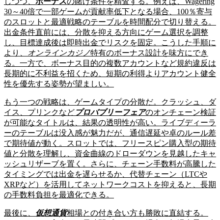
しつつ、
ボーナス
の賭け条件を精査する。例えば、Wagering
30～40倍で一部ゲームが貢献率低下となる場合、100％寄与
のスロットと最適戦略のテーブルを時間配分で切り替える。
出金条件直前には、分散を抑える方向にゲーム選択を調整
し、目標達成後は即時出金でリスクを固定。こうした手順に
より、
オンラインカジノ
特有のボーナス設計を味方にでき
る。一方で、ボーナス目的の複数アカウントなど規約違反は
長期的に不利益を招くため、短期の利得よりアカウント健全
性を優先する姿勢が望ましい。
もう一つの戦略は、ゲームタイプの分散だ。クラッシュ、ダ
イス、プリンクなど
プロバブリーフェア
のオンチェーン検証
が可能なタイトルは、結果の透明性が高い。ライブディーラ
ーのテーブルは没入感が魅力だが、通信遅延や卓のルール差
で期待値が動く。スロットでは、フリースピン購入型の期待
値と分散を理解し、資金曲線のドローダウンを見越したキャ
ッシュリザーブを置く。さらに、チェーン手数料が高騰した
タイミングでは出金を遅らせるか、代替チェーン（LTCや
XRPなど）を活用してネットワークコストを抑えると、長期
の手数料負担を最適化できる。
最後に、
仮想通貨
相場との付き合い方も勝敗に直結する。