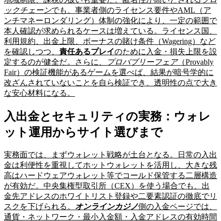
ックチェーン
でも、事業者側のライセンス要件やAML（ア
ンチマネーロンダリング）体制の強化により、一定の範囲で
本人確認が求められるケースは増えている。ライセンス国、
利用規約、出金上限、ボーナスの賭け条件（Wagering）など
を確認しつつ、
責任あるプレイ
のために入金・損失上限を設
定するのが健全だ。さらに、
プロバブリーフェア
（Provably
Fair）の検証機能があるゲームを選べば、結果が暗号学的に
改ざんされていないことを自ら検証でき、透明性の点で大き
な安心材料になる。
入出金とセキュリティの実務：ウォレ
ット運用からサイト選びまで
実務面では、まずウォレット戦略が土台となる。日常の入出
金は利便性を重視してホットウォレットを活用し、大きな残
高はハードウェアウォレット等でコールド保管する二層構造
が有効だ。中央集権型取引所（CEX）を使う場合でも、出
金先アドレスのホワイトリスト登録や二要素認証の徹底でリ
スクを下げられる。
オンラインカジノ
側の入金ページでは、
通貨・ネットワーク・最小入金額・入金アドレスの有効時間