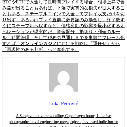
BTCやETHで入金して長時間プレイする場合、相場上昇で含
み益が出ることもあれば、下落で実質的な損失が拡大するこ
ともある。ステーブルコインで入金してプレイ収支だけを切
り出す、あるいはプレイ直前に必要額のみ換金し、終了後す
ぐにステーブルへ戻すなど、価格変動の影響を最小化するオ
ペレーションが現実的だ。資金配分、損切り・利確のルー
ル、時間管理、そして税務の見通しまでを事前にフレーム化
すれば、
オンラインカジノ
における戦略は「運任せ」から
「再現性のある判断」へと進化する。
Luka Petrović
A Sarajevo native now calling Copenhagen home, Luka has
photographed civil-engineering megaprojects, reviewed indie horror