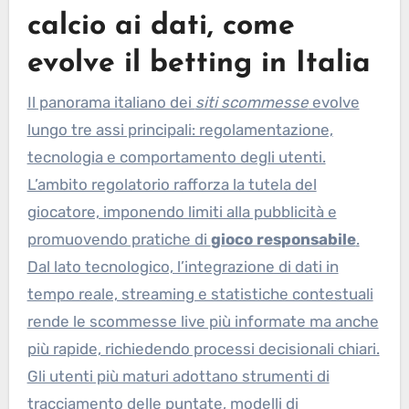
calcio ai dati, come
evolve il betting in Italia
Il panorama italiano dei
siti scommesse
evolve
lungo tre assi principali: regolamentazione,
tecnologia e comportamento degli utenti.
L’ambito regolatorio rafforza la tutela del
giocatore, imponendo limiti alla pubblicità e
promuovendo pratiche di
gioco responsabile
.
Dal lato tecnologico, l’integrazione di dati in
tempo reale, streaming e statistiche contestuali
rende le scommesse live più informate ma anche
più rapide, richiedendo processi decisionali chiari.
Gli utenti più maturi adottano strumenti di
tracciamento delle puntate, modelli di