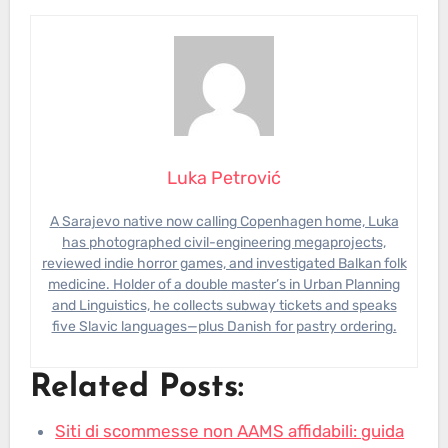
Luka Petrović
A Sarajevo native now calling Copenhagen home, Luka
has photographed civil-engineering megaprojects,
reviewed indie horror games, and investigated Balkan folk
medicine. Holder of a double master’s in Urban Planning
and Linguistics, he collects subway tickets and speaks
five Slavic languages—plus Danish for pastry ordering.
Related Posts:
Siti di scommesse non AAMS affidabili: guida