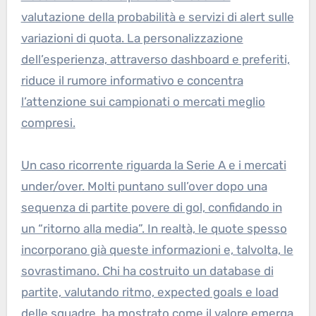
valutazione della probabilità e servizi di alert sulle
variazioni di quota. La personalizzazione
dell’esperienza, attraverso dashboard e preferiti,
riduce il rumore informativo e concentra
l’attenzione sui campionati o mercati meglio
compresi.
Un caso ricorrente riguarda la Serie A e i mercati
under/over. Molti puntano sull’over dopo una
sequenza di partite povere di gol, confidando in
un “ritorno alla media”. In realtà, le quote spesso
incorporano già queste informazioni e, talvolta, le
sovrastimano. Chi ha costruito un database di
partite, valutando ritmo, expected goals e load
delle squadre, ha mostrato come il valore emerga