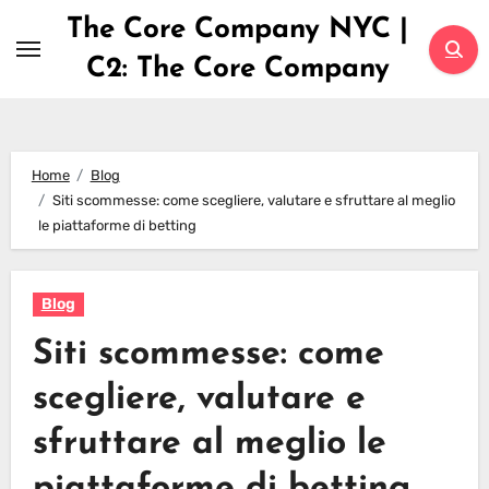
Skip
The Core Company NYC |
to
C2: The Core Company
content
Home
Blog
Siti scommesse: come scegliere, valutare e sfruttare al meglio
le piattaforme di betting
Blog
Siti scommesse: come
scegliere, valutare e
sfruttare al meglio le