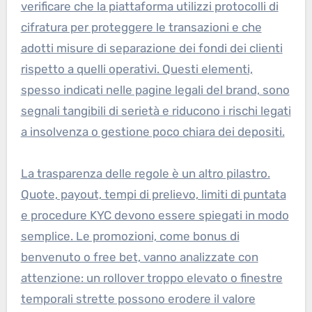
verificare che la piattaforma utilizzi protocolli di
cifratura per proteggere le transazioni e che
adotti misure di separazione dei fondi dei clienti
rispetto a quelli operativi. Questi elementi,
spesso indicati nelle pagine legali del brand, sono
segnali tangibili di serietà e riducono i rischi legati
a insolvenza o gestione poco chiara dei depositi.
La trasparenza delle regole è un altro pilastro.
Quote, payout, tempi di prelievo, limiti di puntata
e procedure KYC devono essere spiegati in modo
semplice. Le promozioni, come bonus di
benvenuto o free bet, vanno analizzate con
attenzione: un rollover troppo elevato o finestre
temporali strette possono erodere il valore