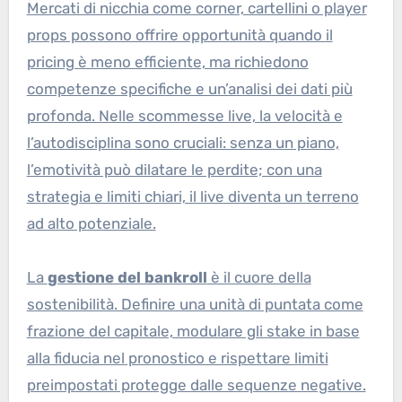
Mercati di nicchia come corner, cartellini o player
props possono offrire opportunità quando il
pricing è meno efficiente, ma richiedono
competenze specifiche e un’analisi dei dati più
profonda. Nelle scommesse live, la velocità e
l’autodisciplina sono cruciali: senza un piano,
l’emotività può dilatare le perdite; con una
strategia e limiti chiari, il live diventa un terreno
ad alto potenziale.
La
gestione del bankroll
è il cuore della
sostenibilità. Definire una unità di puntata come
frazione del capitale, modulare gli stake in base
alla fiducia nel pronostico e rispettare limiti
preimpostati protegge dalle sequenze negative.