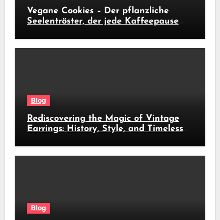
Vegane Cookies – Der pflanzliche
Seelentröster, der jede Kaffeepause
revolutioniert
Blog
Rediscovering the Magic of Vintage
Earrings: History, Style, and Timeless
Beauty
Blog