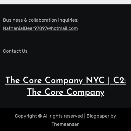
Business & collaboration inquiries:
NathanialBeer97897@hotmail.com
Contact Us
The Core Company NYC | C2:
The Core Company
Copyright © All rights reserved
|
Blogpaper
by
Themeansar
.