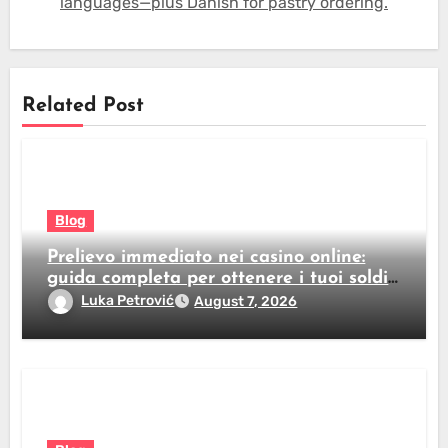
languages—plus Danish for pastry ordering.
Related Post
Blog
Prelievo immediato nei casino online:
guida completa per ottenere i tuoi soldi
subito
Luka Petrović
August 7, 2026