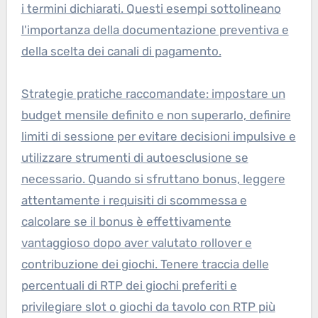
i termini dichiarati. Questi esempi sottolineano
l'importanza della documentazione preventiva e
della scelta dei canali di pagamento.
Strategie pratiche raccomandate: impostare un
budget mensile definito e non superarlo, definire
limiti di sessione per evitare decisioni impulsive e
utilizzare strumenti di autoesclusione se
necessario. Quando si sfruttano bonus, leggere
attentamente i requisiti di scommessa e
calcolare se il bonus è effettivamente
vantaggioso dopo aver valutato rollover e
contribuzione dei giochi. Tenere traccia delle
percentuali di RTP dei giochi preferiti e
privilegiare slot o giochi da tavolo con RTP più