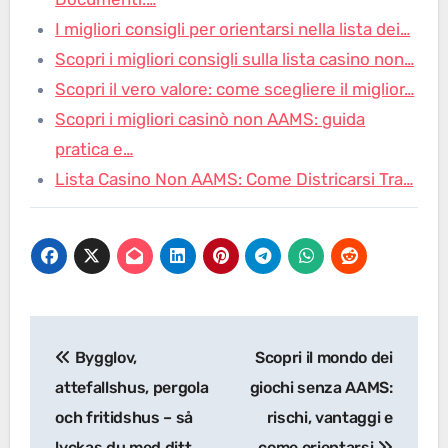
I migliori consigli per orientarsi nella lista dei…
Scopri i migliori consigli sulla lista casino non…
Scopri il vero valore: come scegliere il miglior…
Scopri i migliori casinò non AAMS: guida
pratica e…
Lista Casino Non AAMS: Come Districarsi Tra…
Post
Bygglov,
Scopri il mondo dei
navigation
attefallshus, pergola
giochi senza AAMS:
och fritidshus – så
rischi, vantaggi e
lyckas du med ditt
come orientarsi