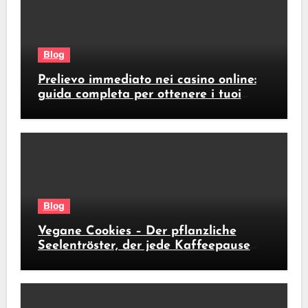
Blog
Prelievo immediato nei casino online:
guida completa per ottenere i tuoi
soldi subito
Blog
Vegane Cookies – Der pflanzliche
Seelentröster, der jede Kaffeepause
revolutioniert