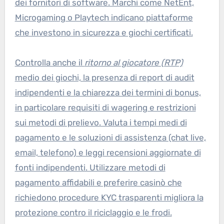
dei fornitori di software. Marchi come NetEnt,
Microgaming o Playtech indicano piattaforme
che investono in sicurezza e giochi certificati.
Controlla anche il
ritorno al giocatore (RTP)
medio dei giochi, la presenza di report di audit
indipendenti e la chiarezza dei termini di bonus,
in particolare requisiti di wagering e restrizioni
sui metodi di prelievo. Valuta i tempi medi di
pagamento e le soluzioni di assistenza (chat live,
email, telefono) e leggi recensioni aggiornate di
fonti indipendenti. Utilizzare metodi di
pagamento affidabili e preferire casinò che
richiedono procedure KYC trasparenti migliora la
protezione contro il riciclaggio e le frodi.