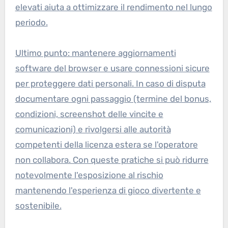
elevati aiuta a ottimizzare il rendimento nel lungo
periodo.
Ultimo punto: mantenere aggiornamenti
software del browser e usare connessioni sicure
per proteggere dati personali. In caso di disputa
documentare ogni passaggio (termine del bonus,
condizioni, screenshot delle vincite e
comunicazioni) e rivolgersi alle autorità
competenti della licenza estera se l'operatore
non collabora. Con queste pratiche si può ridurre
notevolmente l'esposizione al rischio
mantenendo l'esperienza di gioco divertente e
sostenibile.