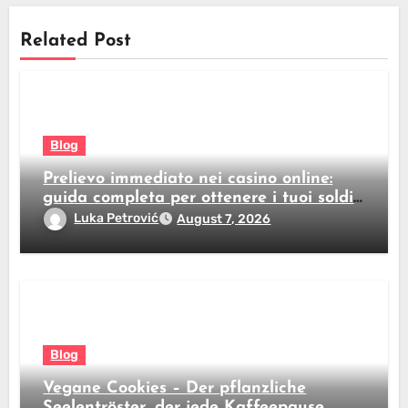
Related Post
Blog
Prelievo immediato nei casino online:
guida completa per ottenere i tuoi soldi
subito
Luka Petrović
August 7, 2026
Blog
Vegane Cookies – Der pflanzliche
Seelentröster, der jede Kaffeepause