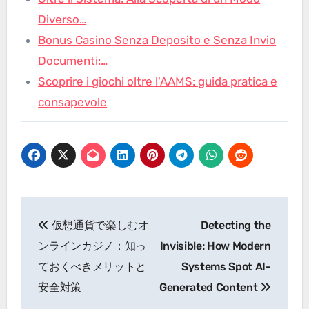
Diverso…
Bonus Casino Senza Deposito e Senza Invio
Documenti:…
Scoprire i giochi oltre l'AAMS: guida pratica e
consapevole
Post
仮想通貨で楽しむオ
Detecting the
navigation
ンラインカジノ：知っ
Invisible: How Modern
ておくべきメリットと
Systems Spot AI-
安全対策
Generated Content