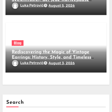
revolutioniert
Luka Petrović
August 5, 2026
Blog
Rediscovering the Magic of Vintage
Earrings: History, Style, and Timeless
Beauty
Luka Petrović
August 3, 2026
Search