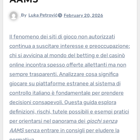
AAMS
By
Luka Petrović
February 20, 2026
Il fenomeno dei siti di gioco non autorizzati
continua a suscitare interesse e preoccupazione:
chi si avvicina al mondo del betting e del casinò
online incontra spesso offerte allettanti ma non
sempre trasparenti. Analizzare cosa significa
giocare su piattaforme estranee al sistema di
controllo italiano è fondamentale per prendere
decisioni consapevoli. Questa guida esplora
definizioni, rischi, tutele possibili e esempi pratici
per orientarsi nel panorama dei
giochi senza
AAMS
senza entrare in consigli per eludere la
normativa.