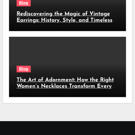
Blog
Rediscovering the Magic of Vintage
Earrings: History, Style, and Timeless
Beauty
Blog
The Art of Adornment: How the Right
Women’s Necklaces Transform Every
Look