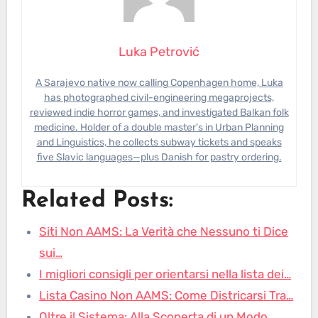
Luka Petrović
A Sarajevo native now calling Copenhagen home, Luka
has photographed civil-engineering megaprojects,
reviewed indie horror games, and investigated Balkan folk
medicine. Holder of a double master’s in Urban Planning
and Linguistics, he collects subway tickets and speaks
five Slavic languages—plus Danish for pastry ordering.
Related Posts:
Siti Non AAMS: La Verità che Nessuno ti Dice
sui…
I migliori consigli per orientarsi nella lista dei…
Lista Casino Non AAMS: Come Districarsi Tra…
Oltre il Sistema: Alla Scoperta di un Modo