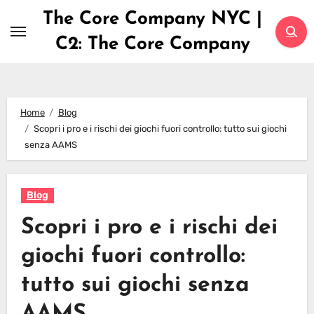
Skip
The Core Company NYC |
to
C2: The Core Company
content
Home
Blog
Scopri i pro e i rischi dei giochi fuori controllo: tutto sui giochi
senza AAMS
Blog
Scopri i pro e i rischi dei
giochi fuori controllo:
tutto sui
giochi senza