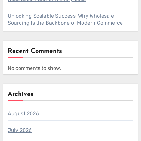
Unlocking Scalable Success: Why Wholesale
Sourcing Is the Backbone of Modern Commerce
Recent Comments
No comments to show.
Archives
August 2026
July 2026