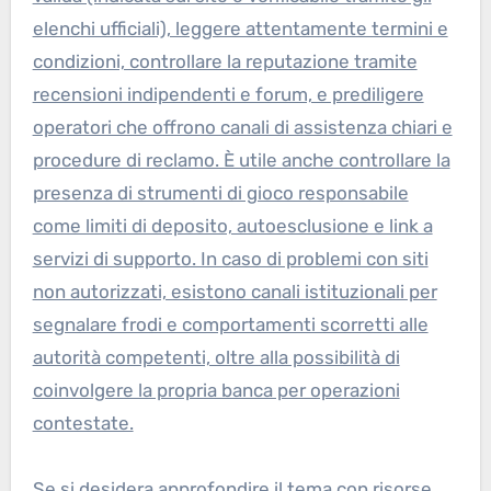
elenchi ufficiali), leggere attentamente termini e
condizioni, controllare la reputazione tramite
recensioni indipendenti e forum, e prediligere
operatori che offrono canali di assistenza chiari e
procedure di reclamo. È utile anche controllare la
presenza di strumenti di gioco responsabile
come limiti di deposito, autoesclusione e link a
servizi di supporto. In caso di problemi con siti
non autorizzati, esistono canali istituzionali per
segnalare frodi e comportamenti scorretti alle
autorità competenti, oltre alla possibilità di
coinvolgere la propria banca per operazioni
contestate.
Se si desidera approfondire il tema con risorse