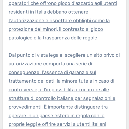
operatori che offrono gioco d'azzardo agli utenti
residenti in Italia debbano ottenere
l'autorizzazione e rispettare obblighi come la
protezione dei minori, il contrasto al gioco
patologico e la trasparenza delle regole.
Dal punto di vista legale, scegliere un sito privo di
autorizzazione comporta una serie di
conseguenze: l'assenza di garanzie sul
trattamento dei dati, la minore tutela in caso di
controversie, e l'impossibilità di ricorrere alle
strutture di controllo italiane per segnalazioni e
provvedimenti. È importante distinguere tra
operare in un paese estero in regola con le
proprie leggi e offrire servizi a utenti italiani