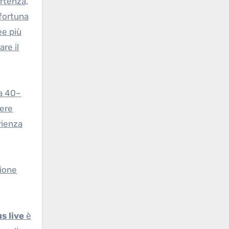
artenza,
 fortuna
ee più
re il
da 40–
ere
rienza
zione
s live
è