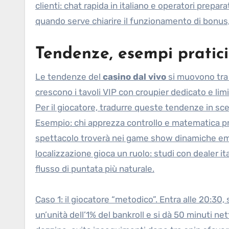
clienti: chat rapida in italiano e operatori prepar
quando serve chiarire il funzionamento di bonus, 
Tendenze, esempi pratici 
Le tendenze del
casino dal vivo
si muovono tra 
crescono i tavoli VIP con croupier dedicato e limit
Per il giocatore, tradurre queste tendenze in sce
Esempio: chi apprezza controllo e matematica pr
spettacolo troverà nei game show dinamiche emo
localizzazione gioca un ruolo: studi con dealer it
flusso di puntata più naturale.
Caso 1: il giocatore “metodico”. Entra alle 20:30,
un’unità dell’1% del bankroll e si dà 50 minuti ne