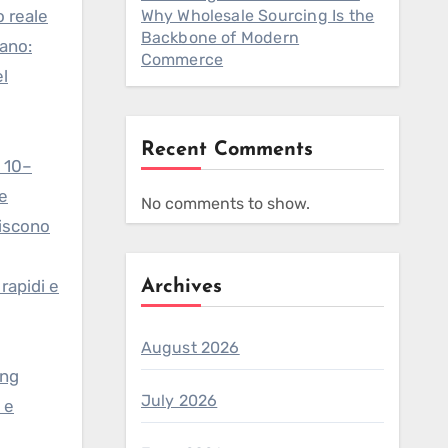
o reale
Why Wholesale Sourcing Is the
Backbone of Modern
tano:
Commerce
el
Recent Comments
o 10–
le
No comments to show.
uiscono
rapidi e
Archives
August 2026
ing
July 2026
 e