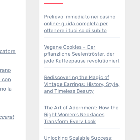
Prelievo immediato nei casino
online: guida completa per
ottenere i tuoi soldi subito
Vegane Cookies – Der
icatore
pflanzliche Seelentröster, der
jede Kaffeepause revolutioniert
grano
Rediscovering the Magic of
D con
Vintage Earrings: History, Style,
no la
and Timeless Beauty
The Art of Adornment: How the
Right Women’s Necklaces
ccarat
Transform Every Look
Unlocking Scalable Success: