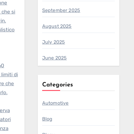
ione
September 2025
o che si
in.
August 2025
listico
July 2025
June 2025
60
imiti di
re che
Categories
rlo.
Automotive
serva
Blog
catori
enza