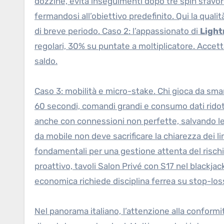
dozzine, evita inseguimenti dopo tre spin sfavor
fermandosi all’obiettivo predefinito. Qui la qualit
di breve periodo. Caso 2: l’appassionato di
Light
regolari, 30% su puntate a moltiplicatore. Accetta
saldo.
Caso 3: mobilità e micro-stake. Chi gioca da sm
60 secondi, comandi grandi e consumo dati rido
anche con connessioni non perfette, salvando le
da mobile non deve sacrificare la chiarezza dei lim
fondamentali per una gestione attenta del rischi
proattivo, tavoli Salon Privé con S17 nel blackja
economica richiede disciplina ferrea su stop-los
Nel panorama italiano, l’attenzione alla conformit