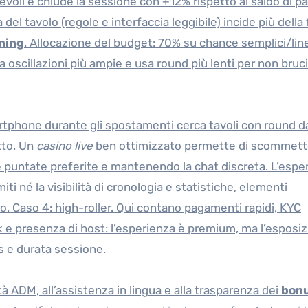
evoli e chiude la sessione con +12% rispetto al saldo di p
à del tavolo (regole e interfaccia leggibile) incide più della
ning
. Allocazione del budget: 70% su chance semplici/lin
 oscillazioni più ampie e usa round più lenti per non brucia
artphone durante gli spostamenti cerca tavoli con round 
tto. Un
casino live
ben ottimizzato permette di scommett
 puntate preferite e mantenendo la chat discreta. L’espe
iti né la visibilità di cronologia e statistiche, elementi
o. Caso 4: high-roller. Qui contano pagamenti rapidi, KYC
ck e presenza di host: l’esperienza è premium, ma l’esposi
s e durata sessione.
à ADM, all’assistenza in lingua e alla trasparenza dei
bonu