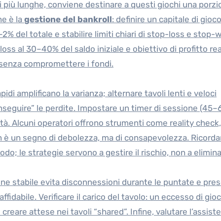
ni più lunghe, conviene destinare a questi giochi una porz
ne è la
gestione del bankroll
: definire un capitale di gioc
1–2% del totale e stabilire limiti chiari di stop-loss e stop-w
ss al 30–40% del saldo iniziale e obiettivo di profitto rea
 senza compromettere i fondi.
apidi amplificano la varianza; alternare tavoli lenti e veloci
inseguire” le perdite. Impostare un timer di sessione (45–
tà. Alcuni operatori offrono strumenti come reality check, l
n è un segno di debolezza, ma di consapevolezza. Ricorda
o; le strategie servono a gestire il rischio, non a elimina
one stabile evita disconnessioni durante le puntate e pre
affidabile. Verificare il carico del tavolo: un eccesso di gio
 creare attese nei tavoli “shared”. Infine, valutare l’assist