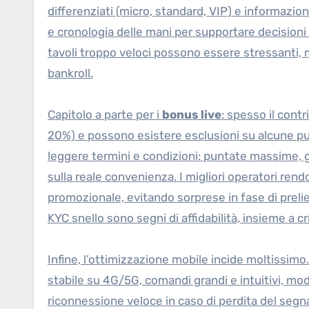
differenziati (micro, standard, VIP) e informazion
e cronologia delle mani per supportare decisioni
tavoli troppo veloci possono essere stressanti, 
bankroll.
Capitolo a parte per i
bonus live
: spesso il cont
20%) e possono esistere esclusioni su alcune pu
leggere termini e condizioni: puntate massime, gio
sulla reale convenienza. I migliori operatori ren
promozionale, evitando sorprese in fase di preliev
KYC snello sono segni di affidabilità, insieme a cr
Infine, l’ottimizzazione mobile incide moltissi
stabile su 4G/5G, comandi grandi e intuitivi, mod
riconnessione veloce in caso di perdita del segn