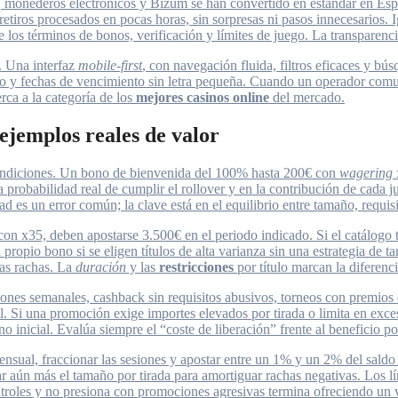
as, monederos electrónicos y Bizum se han convertido en estándar en Esp
 retiros procesados en pocas horas, sin sorpresas ni pasos innecesarios. 
 los términos de bonos, verificación y límites de juego. La transparenci
. Una interfaz
mobile-first
, con navegación fluida, filtros eficaces y bú
o y fechas de vencimiento sin letra pequeña. Cuando un operador comunic
ca a la categoría de los
mejores casinos online
del mercado.
ejemplos reales de valor
 condiciones. Un bono de bienvenida del 100% hasta 200€ con
wagering
 probabilidad real de cumplir el rollover y en la contribución de cada j
d es un error común; la clave está en el equilibrio entre tamaño, requisi
con x35, deben apostarse 3.500€ en el periodo indicado. Si el catálogo 
el propio bono si se eligen títulos de alta varianza sin una estrategia
 las rachas. La
duración
y las
restricciones
por título marcan la diferenci
nes semanales, cashback sin requisitos abusivos, torneos con premios 
. Si una promoción exige importes elevados por tirada o limita en exces
 inicial. Evalúa siempre el “coste de liberación” frente al beneficio po
nsual, fraccionar las sesiones y apostar entre un 1% y un 2% del saldo p
ajar aún más el tamaño por tirada para amortiguar rachas negativas. Los 
ontroles y no presiona con promociones agresivas termina ofreciendo un 