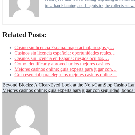
in Urban Planning and Linguistics, he collects subwa
Related Posts:
Casino sin licencia España: mapa actual, riesgos y…
Casinos sin licencia española: oportunidades reales…
Casinos sin licencia en España: riesgos ocultos,…
Cómo identificar y aprovechar los mejores casinos…
Mejores casinos online: guía experta para jugar con…
Guía esencial para elegir los mejores casinos online…
Post
Beyond Blocks: A Clear-Eyed Look at the Non-GamStop Casino La
Mejores casinos online: guía experta para jugar con seguridad, bonos 
navigation