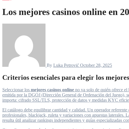
Los mejores casinos online en 2
By
Luka Petrović
October 28, 2025
Criterios esenciales para elegir los mejore
Seleccionar los
mejores casinos online
no va solo de quién ofrece el 
emitida por la DGOJ (Dirección General de Ordenación del Juego), se
importa: cifrado SSL/TLS, protección de datos y medidas KYC eficiente
El catálogo debe equilibrar cantidad y calidad. Un operador referente
profesionales, blackjack, ruleta y variaciones con apuestas laterales. 
resulta útil analizar rankings independientes y guías especializadas 