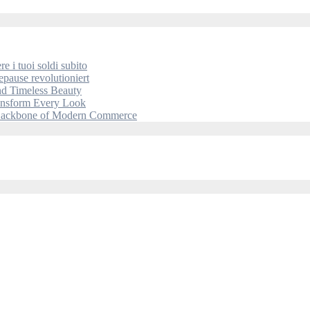
e i tuoi soldi subito
epause revolutioniert
and Timeless Beauty
ansform Every Look
e Backbone of Modern Commerce