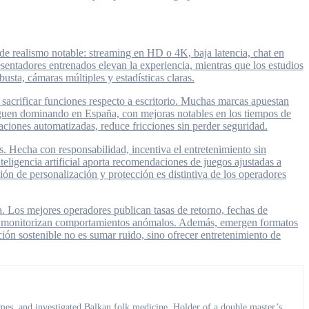
de realismo notable: streaming en HD o 4K, baja latencia, chat en
sentadores entrenados elevan la experiencia, mientras que los estudios
usta, cámaras múltiples y estadísticas claras.
 sacrificar funciones respecto a escritorio. Muchas marcas apuestan
siguen dominando en España, con mejoras notables en los tiempos de
ciones automatizadas, reduce fricciones sin perder seguridad.
. Hecha con responsabilidad, incentiva el entretenimiento sin
teligencia artificial aporta recomendaciones de juegos ajustadas a
ón de personalización y protección es distintiva de los operadores
. Los mejores operadores publican tasas de retorno, fechas de
 que monitorizan comportamientos anómalos. Además, emergen formatos
ción sostenible no es sumar ruido, sino ofrecer entretenimiento de