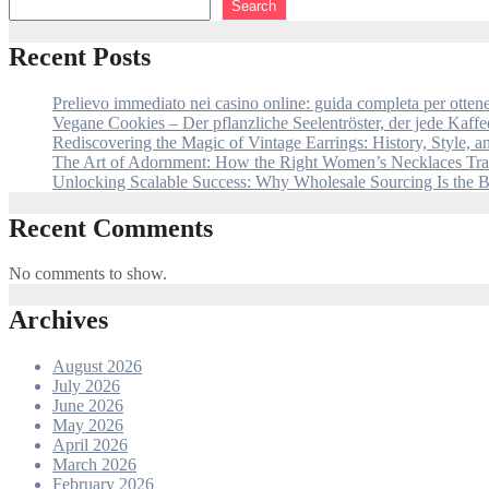
Search
Recent Posts
Prelievo immediato nei casino online: guida completa per ottener
Vegane Cookies – Der pflanzliche Seelentröster, der jede Kaffe
Rediscovering the Magic of Vintage Earrings: History, Style, 
The Art of Adornment: How the Right Women’s Necklaces Tr
Unlocking Scalable Success: Why Wholesale Sourcing Is th
Recent Comments
No comments to show.
Archives
August 2026
July 2026
June 2026
May 2026
April 2026
March 2026
February 2026