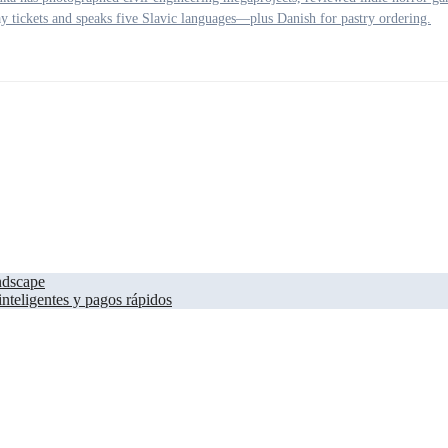
y tickets and speaks five Slavic languages—plus Danish for pastry ordering.
ndscape
inteligentes y pagos rápidos