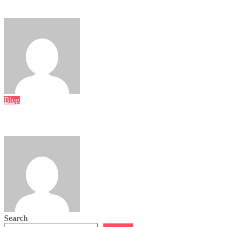
Vegane Cookies – Der pflanzliche Seelentröster, der jede Kaffeep
Luka Petrović
August 5, 2026
Blog
Rediscovering the Magic of Vintage Earrings: History, Style, an
Luka Petrović
August 3, 2026
Search