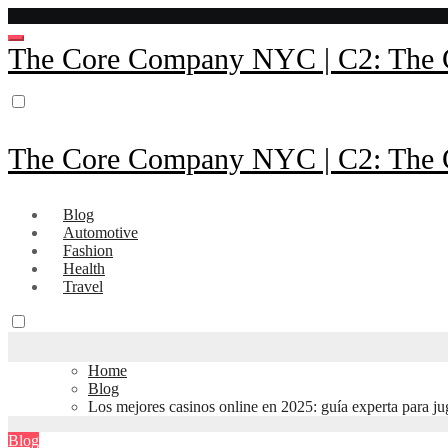
Skip
to
The Core Company NYC | C2: The
content
The Core Company NYC | C2: The
Blog
Automotive
Fashion
Health
Travel
Home
Blog
Los mejores casinos online en 2025: guía experta para j
Blog