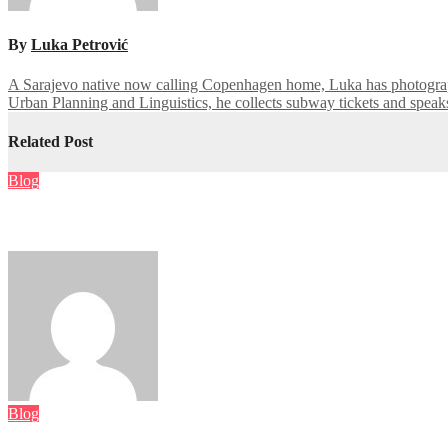
By
Luka Petrović
A Sarajevo native now calling Copenhagen home, Luka has photographe
Urban Planning and Linguistics, he collects subway tickets and speak
Related Post
Blog
Prelievo immediato nei casino online: guida completa per ottenere 
Luka Petrović
August 7, 2026
Blog