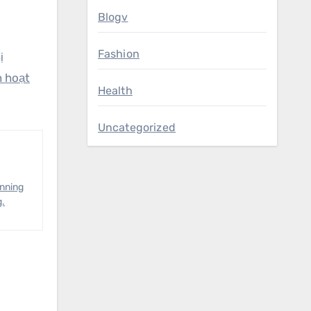
Blogv
Fashion
ị
n hoạt
Health
Uncategorized
anning
g.