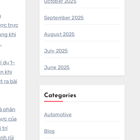
October 2025
n
September 2025
ược trực
ong khi
August 2025
.
July 2025
í dụ 1–
June 2025
n khi
t ra bài
Categories
và phân
Automotive
hực của
 trí
Blog
nh rủi