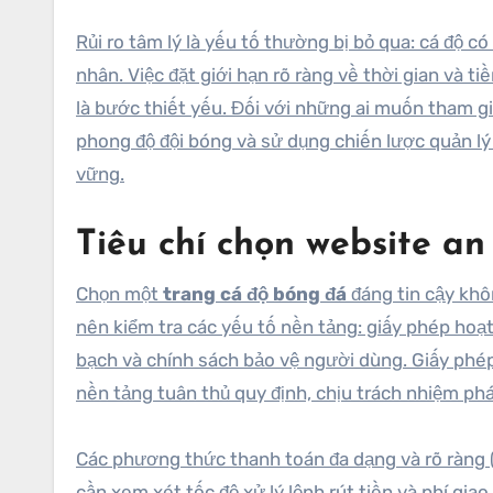
Rủi ro tâm lý là yếu tố thường bị bỏ qua: cá độ c
nhân. Việc đặt giới hạn rõ ràng về thời gian và ti
là bước thiết yếu. Đối với những ai muốn tham gi
phong độ đội bóng và sử dụng chiến lược quản lý 
vững.
Tiêu chí chọn website an
Chọn một
trang cá độ bóng đá
đáng tin cậy khô
nên kiểm tra các yếu tố nền tảng: giấy phép ho
bạch và chính sách bảo vệ người dùng. Giấy phé
nền tảng tuân thủ quy định, chịu trách nhiệm pháp
Các phương thức thanh toán đa dạng và rõ ràng (
cần xem xét tốc độ xử lý lệnh rút tiền và phí gi