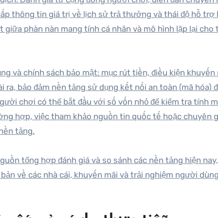
p thông tin giá trị về lịch sử trả thưởng và thái độ hỗ trợ
ệt giữa phàn nàn mang tính cá nhân và mô hình lặp lại cho 
ng và chính sách bảo mật: mục rút tiền, điều kiện khuyến 
oài ra, bảo đảm nền tảng sử dụng kết nối an toàn (mã hóa) 
người chơi có thể bắt đầu với số vốn nhỏ để kiểm tra tính 
ờng hợp, việc tham khảo nguồn tin quốc tế hoặc chuyên g
 nền tảng.
guồn tổng hợp đánh giá và so sánh các nền tảng hiện nay,
 bản về các nhà cái, khuyến mãi và trải nghiệm người dùn