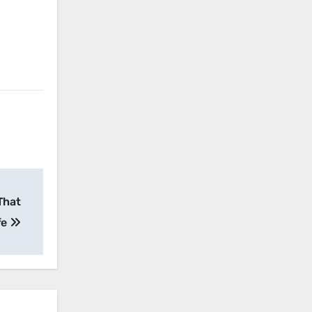
That
fe