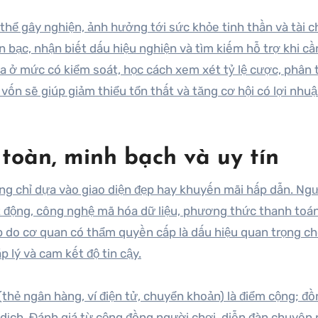
ó thể gây nghiện, ảnh hưởng tới sức khỏe tinh thần và tài c
ền bạc, nhận biết dấu hiệu nghiện và tìm kiếm hỗ trợ khi cầ
a ở mức có kiểm soát, học cách xem xét tỷ lệ cược, phân 
vốn sẽ giúp giảm thiểu tổn thất và tăng cơ hội có lợi nhu
 toàn, minh bạch và uy tín
ng chỉ dựa vào giao diện đẹp hay khuyến mãi hấp dẫn. Ngư
ạt động, công nghệ mã hóa dữ liệu, phương thức thanh toá
p do cơ quan có thẩm quyền cấp là dấu hiệu quan trọng ch
 lý và cam kết độ tin cậy.
thẻ ngân hàng, ví điện tử, chuyển khoản) là điểm cộng; đồ
ao dịch. Đánh giá từ cộng đồng người chơi, diễn đàn chuyên