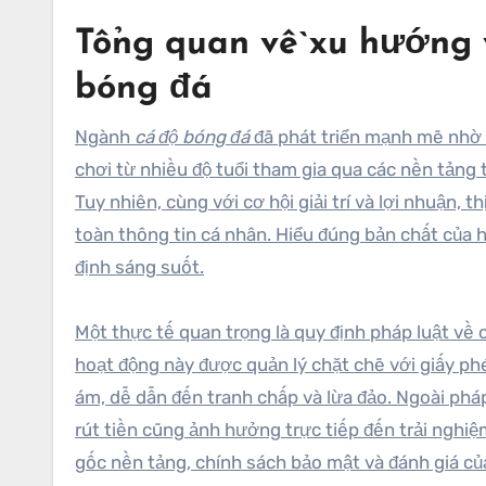
Tổng quan về xu hướng v
bóng đá
Ngành
cá độ bóng đá
đã phát triển mạnh mẽ nhờ 
chơi từ nhiều độ tuổi tham gia qua các nền tảng t
Tuy nhiên, cùng với cơ hội giải trí và lợi nhuận,
toàn thông tin cá nhân. Hiểu đúng bản chất của hệ
định sáng suốt.
Một thực tế quan trọng là quy định pháp luật về 
hoạt động này được quản lý chặt chẽ với giấy ph
ám, dễ dẫn đến tranh chấp và lừa đảo. Ngoài pháp 
rút tiền cũng ảnh hưởng trực tiếp đến trải nghiệ
gốc nền tảng, chính sách bảo mật và đánh giá củ