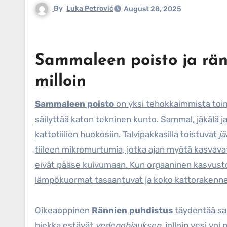
By
Luka Petrović
August 28, 2025
Sammaleen poisto ja ränn
milloin
Sammaleen poisto
on yksi tehokkaimmista toime
säilyttää katon tekninen kunto. Sammal, jäkälä j
kattotiilien huokosiin. Talvipakkasilla toistuvat
jä
tiileen mikromurtumia, jotka ajan myötä kasvavat
eivät pääse kuivumaan. Kun orgaaninen kasvusto 
lämpökuormat tasaantuvat ja koko kattorakenn
Oikeaoppinen
Rännien puhdistus
täydentää sam
hiekka estävät
vedenohjauksen
, jolloin vesi voi