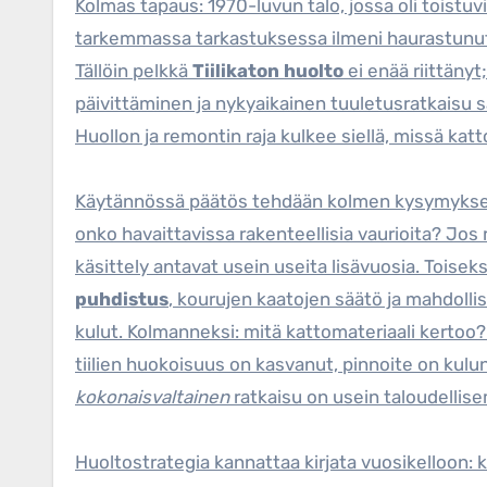
Kolmas tapaus: 1970-luvun talo, jossa oli toistuv
tarkemmassa tarkastuksessa ilmeni haurastunut alu
Tällöin pelkkä
Tiilikaton huolto
ei enää riittän
päivittäminen ja nykyaikainen tuuletusratkaisu 
Huollon ja remontin raja kulkee siellä, missä ka
Käytännössä päätös tehdään kolmen kysymyksen 
onko havaittavissa rakenteellisia vaurioita? Jos
käsittely antavat usein useita lisävuosia. Toisek
puhdistus
, kourujen kaatojen säätö ja mahdollise
kulut. Kolmanneksi: mitä kattomateriaali kertoo? J
tiilien huokoisuus on kasvanut, pinnoite on kulun
kokonaisvaltainen
ratkaisu on usein taloudellisemp
Huoltostrategia kannattaa kirjata vuosikelloon: k