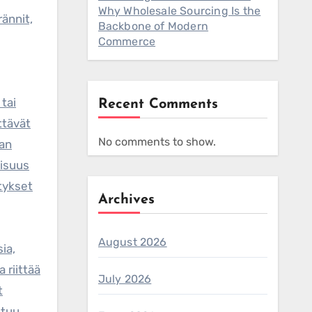
Why Wholesale Sourcing Is the
rännit,
Backbone of Modern
Commerce
tai
Recent Comments
ttävät
No comments to show.
ian
lisuus
itykset
Archives
August 2026
ia,
 riittää
July 2026
t
ituu