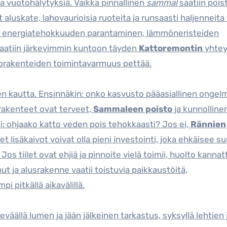
ia vuotohälytyksiä. Vaikka pinnallinen
sammal
saatiin pois
skate, lahovaurioisia ruoteita ja runsaasti haljenneita ti
yt; energiatehokkuuden parantaminen, lämmöneristeiden
saatiin järkevimmin kuntoon täyden
Kattoremontin
yhtey
ttorakenteiden toimintavarmuus pettää.
kautta. Ensinnäkin: onko kasvusto pääasiallinen ongelm
 rakenteet ovat terveet,
Sammaleen poisto
ja kunnolline
si: ohjaako katto veden pois tehokkaasti? Jos ei,
Rännien
t lisäkaivot voivat olla pieni investointi, joka ehkäisee s
os tiilet ovat ehjiä ja pinnoite vielä toimii, huolto kannat
ut ja alusrakenne vaatii toistuvia paikkaustöitä,
i pitkällä aikavälillä.
eväällä lumen ja jään jälkeinen tarkastus, syksyllä lehtien