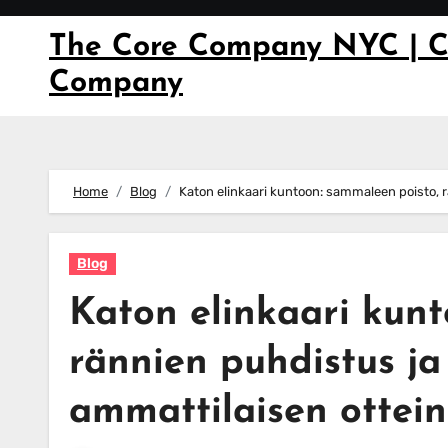
Skip
to
The Core Company NYC | C
content
Company
Home
Blog
Katon elinkaari kuntoon: sammaleen poisto, rä
Blog
Katon elinkaari kun
rännien puhdistus ja 
ammattilaisen ottein