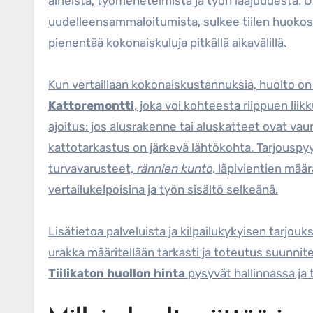
aineista, työmenetelmistä ja työn laajuudesta. O
uudelleensammaloitumista, sulkee tiilen huokosi
pienentää kokonaiskuluja pitkällä aikavälillä.
Kun vertaillaan kokonaiskustannuksia, huolto on 
Kattoremontti
, joka voi kohteesta riippuen liik
ajoitus: jos alusrakenne tai aluskatteet ovat vaur
kattotarkastus on järkevä lähtökohta. Tarjouspy
turvavarusteet,
rännien kunto
, läpivientien määr
vertailukelpoisina ja työn sisältö selkeänä.
Lisätietoa palveluista ja kilpailukykyisen tarjou
urakka määritellään tarkasti ja toteutus suunni
Tiilikaton huollon hinta
pysyvät hallinnassa ja 