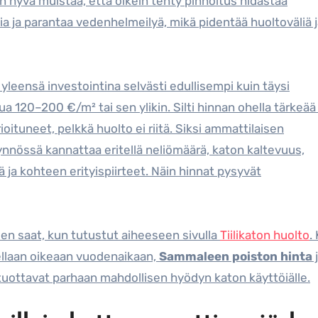
n hyvä muistaa, että oikein tehty pinnoitus hidastaa
a ja parantaa vedenhelmeilyä, mikä pidentää huoltoväliä 
yleensä investointina selvästi edullisempi kuin täysi
kua 120–200 €/m² tai sen ylikin. Silti hinnan ohella tärkeää
ioituneet, pelkkä huolto ei riitä. Siksi ammattilaisen
ynnössä kannattaa eritellä neliömäärä, katon kaltevuus,
ä ja kohteen erityispiirteet. Näin hinnat pysyvät
ksen saat, kun tutustut aiheeseen sivulla
Tiilikaton huolto
.
tellaan oikeaan vuodenaikaan,
Sammaleen poiston hinta
tuottavat parhaan mahdollisen hyödyn katon käyttöiälle.