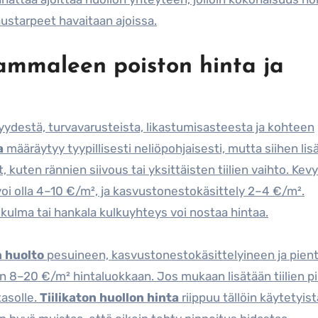
austarpeet havaitaan ajoissa.
Sammaleen poiston hinta ja
kyydestä, turvavarusteista, likastumisasteesta ja kohteen
a
määräytyy tyypillisesti neliöpohjaisesti, mutta siihen lis
, kuten rännien siivous tai yksittäisten tiilien vaihto. Kev
oi olla 4–10 €/m², ja kasvustonestokäsittely 2–4 €/m².
ulma tai hankala kulkuyhteys voi nostaa hintaa.
n huolto
pesuineen, kasvustonestokäsittelyineen ja pien
in 8–20 €/m² hintaluokkaan. Jos mukaan lisätään tiilien p
tasolle.
Tiilikaton huollon hinta
riippuu tällöin käytetyist