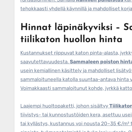
tehokkaasti yhdellä käynnillä ja mahdolliset korj
Hinnat läpinäkyviksi – 
tiilikaton huollon hinta
Kustannukset riippuvat katon pinta-alasta, jyrk
saavutettavuudesta.
Sammaleen poiston hint
usein kemiallinen käsittely ja mahdolliset lisätyöt
sammaloituneella katolla suuntaa-antava hinta v
Voimakkaasti sammaloitunut kohde, jyrkkä kattok
Laajempi huoltopaketti, johon sisältyy
Tiilikato
tiivistys- tai kunnostustöiden kera, asettuu use
tai kyllästys, kustannus voi nousta 20–35 €/m² 