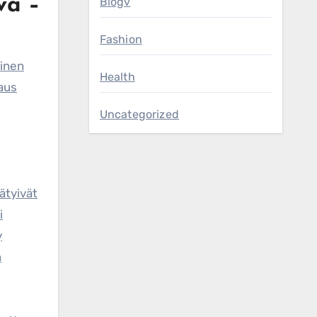
vä –
Blogv
Fashion
ninen
Health
kaus
Uncategorized
ätyivät
i
y
n