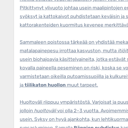
Pitkittynyt ylivuoto johtaa usein maalipintojen 
syöksyt ja kattokaivot puhdistetaan keväisin ja sy
kattorakenteiden kuormitus kevenee merkittävä
Sammaleen poistossa tärkeää on yhdistää mekaan
matalapainepesu irrottaa kasvuston, mutta
itiöi
usein biohajoavia käsittelyaineita, jotka estävä
kovalla paineella peseminen on riski, koska se vo
varmistetaan oikeilla putoamissuojilla ja kulkureite
ja
tiilikaton huollon
muut tarpeet.
Huoltoväli riippuu ympäristöstä. Varjoisat ja pu
jolloin
huoltoväli
voi olla 2–3 vuotta. Avoimemmis
usein. Syksy on hyvä ajankohta, kun lehtikuorma on
runsasluminen. Samalla
Rännien puhdistus
kan