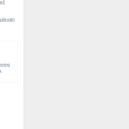
set
tulevan
anning
g.