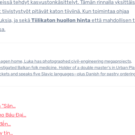
leissä tehdyt kasvustonkäsittelyt. Tämän rinnalla yksittäi
et tiivistystyöt pitävät katon tiiviinä. Kun toimintaa ohjaa
uksia, ja sekä
Tiilikaton huollon hinta
että mahdollisen 
sa.
stigated Balkan folk medicine. Holder of a double master’s in Urban Pl
ickets and speaks five Slavic languages—plus Danish for pastry orderin
n "Sân…
ho Báu Đại…
 đến…
y tín…