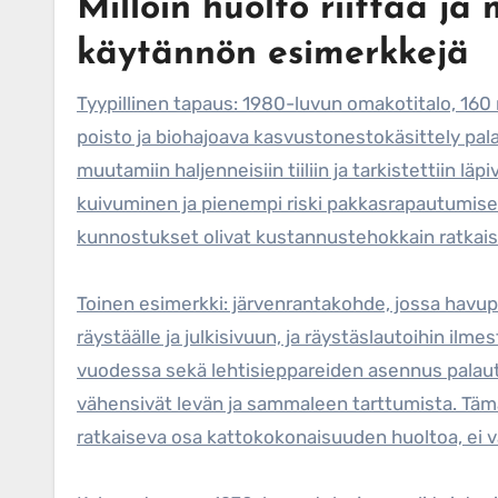
Milloin huolto riittää ja
käytännön esimerkkejä
Tyypillinen tapaus: 1980-luvun omakotitalo, 160 
poisto ja biohajoava kasvustonestokäsittely palau
muutamiin haljenneisiin tiiliin ja tarkistettiin l
kuivuminen ja pienempi riski pakkasrapautumise
kunnostukset olivat kustannustehokkain ratkais
Toinen esimerkki: järvenrantakohde, jossa havup
räystäälle ja julkisivuun, ja räystäslautoihin il
vuodessa sekä lehtisieppareiden asennus palautt
vähensivät levän ja sammaleen tarttumista. Täm
ratkaiseva osa kattokokonaisuuden huoltoa, ei 