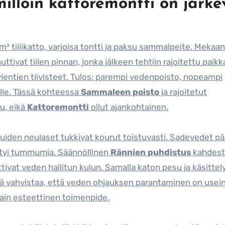
 milloin kattoremontti on järke
m² tiilikatto, varjoisa tontti ja paksu sammalpeite. Mekaa
ttivat tiilen pinnan, jonka jälkeen tehtiin rajoitettu paik
äpivientien tiivisteet. Tulos: parempi vedenpoisto, nopeampi
lle. Tässä kohteessa
Sammaleen poisto
ja rajoitetut
u, eikä
Kattoremontti
ollut ajankohtainen.
uiden neulaset tukkivat kourut toistuvasti. Sadevedet pä
mestyi tummumia. Säännöllinen
Rännien puhdistus
kahdest
ivat veden hallitun kulun. Samalla katon pesu ja käsittel
ä vahvistaa, että veden ohjauksen parantaminen on usei
vain esteettinen toimenpide.