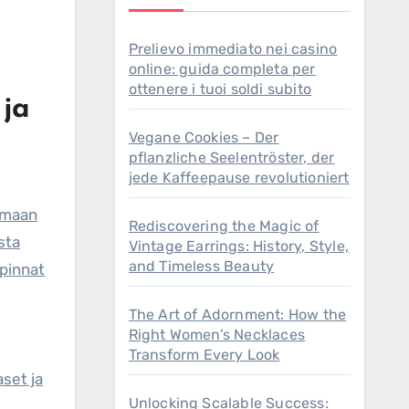
Prelievo immediato nei casino
online: guida completa per
ottenere i tuoi soldi subito
 ja
Vegane Cookies – Der
pflanzliche Seelentröster, der
jede Kaffeepause revolutioniert
somaan
Rediscovering the Magic of
sta
Vintage Earrings: History, Style,
and Timeless Beauty
 pinnat
The Art of Adornment: How the
Right Women’s Necklaces
Transform Every Look
set ja
Unlocking Scalable Success: