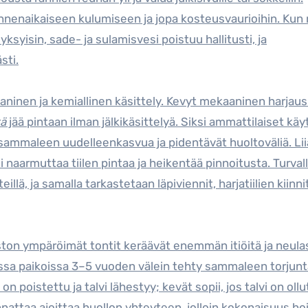
ennenaikaiseen kulumiseen ja jopa kosteusvaurioihin. Kun 
ksyisin, sade- ja sulamisvesi poistuu hallitusti, ja
sti.
inen ja kemiallinen käsittely. Kevyt mekaaninen harjaus 
tä
jää pintaan ilman jälkikäsittelyä. Siksi ammattilaiset käy
t sammaleen uudelleenkasvua ja pidentävät huoltoväliä. Li
i naarmuttaa tiilen pintaa ja heikentää pinnoitusta. Turval
illä, ja samalla tarkastetaan läpiviennit, harjatiilien kiinn
uston ympäröimät tontit keräävät enemmän itiöitä ja neulas
sa paikoissa 3–5 vuoden välein tehty sammaleen torjunta
 poistettu ja talvi lähestyy; kevät sopii, jos talvi on ollu
nattaa ajoittaa huollon yhteyteen, jolloin kokonaisuus ho