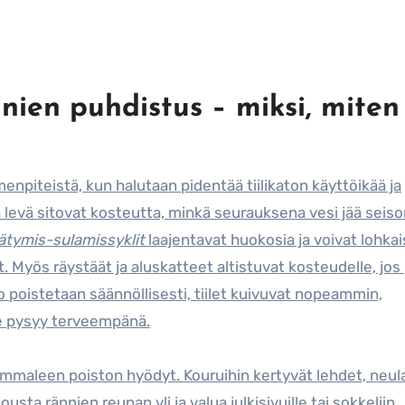
ien puhdistus – miksi, miten
npiteistä, kun halutaan pidentää tiilikaton käyttöikää ja
a levä sitovat kosteutta, minkä seurauksena vesi jää sei
ätymis-sulamissyklit
laajentavat huokosia ja voivat lohkai
. Myös räystäät ja aluskatteet altistuvat kosteudelle, jos
poistetaan säännöllisesti, tiilet kuivuvat nopeammin,
e pysyy terveempänä.
maleen poiston hyödyt. Kouruihin kertyvät lehdet, neula
 nousta rännien reunan yli ja valua julkisivuille tai sokkeliin.