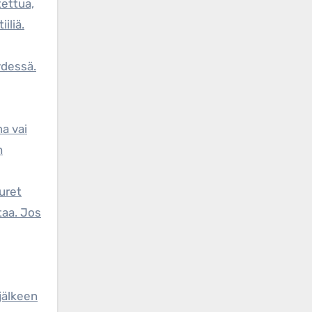
tettua,
iliä.
dessä.
a vai
n
uuret
taa. Jos
 jälkeen