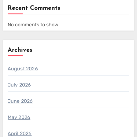
Recent Comments
No comments to show.
Archives
August 2026
July 2026
June 2026
May 2026
April 2026