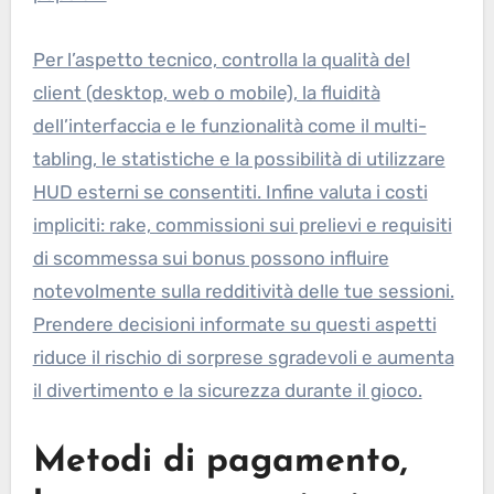
Per l’aspetto tecnico, controlla la qualità del
client (desktop, web o mobile), la fluidità
dell’interfaccia e le funzionalità come il multi-
tabling, le statistiche e la possibilità di utilizzare
HUD esterni se consentiti. Infine valuta i costi
impliciti: rake, commissioni sui prelievi e requisiti
di scommessa sui bonus possono influire
notevolmente sulla redditività delle tue sessioni.
Prendere decisioni informate su questi aspetti
riduce il rischio di sorprese sgradevoli e aumenta
il divertimento e la sicurezza durante il gioco.
Metodi di pagamento,