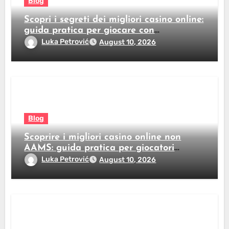
Blog
Scopri i segreti dei migliori casino online:
guida pratica per giocare con
intelligenza
Luka Petrović
August 10, 2026
Blog
Scoprire i migliori casino online non
AAMS: guida pratica per giocatori
italiani
Luka Petrović
August 10, 2026