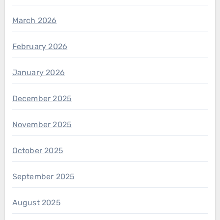
March 2026
February 2026
January 2026
December 2025
November 2025
October 2025
September 2025
August 2025