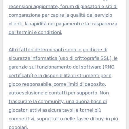
recensioni aggiornate, forum di giocatori e siti di
comparazione per capire la qualità del servizio
clienti, la rapidità nei pagamenti e la trasparenza
dei termini e condizioni.
Altri fattori determinanti sono le politiche di
sicurezza informatica (uso di crittografia SSL), le
garanzie sul funzionamento del software (RNG
certificato) e la disponibilità di strumenti per il
gioco responsabile, come limiti di deposito,
autoesclusione e contatti per supporto. Non
trascurare la community: una buona base di
giocatori attivi assicura tavoli e tornei più
competitivi, soprattutto nelle fasce di buy-in più
popolari.