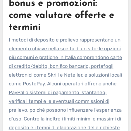
bonus e promozioni:
come valutare offerte e
termini
I metodi di deposito e prelievo rappresentano un
elemento chiave nella scelta di un sito: le opzioni
più comuni e pratiche in Italia comprendono carte
di credito/debito, bonifico bancario, portafogli
elettronici come Skrill e Neteller, e soluzioni locali
come PostePay. Alcuni operatori offrono anche
PayPal o sistemi di pagamento istantaneo;
verifica i tempi e le eventuali commissioni di
prelievo, poiché possono influenzare l’esperienza
d’uso. Controlla inoltre i limiti minimi e massimi di
deposito e i tempi di elaborazione delle richieste