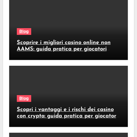
Blog
Scoprire i migliori casino online non
AAMS: guida pratica per giocatori
italiani
Blog
Scopri i vantaggi e i rischi dei casino
con crypto: guida pratica per giocatori
italiani