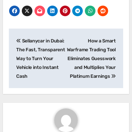
Post
Sellanycar in Dubai:
How a Smart
navigation
The Fast, Transparent
Warframe Trading Tool
Way to Turn Your
Eliminates Guesswork
Vehicle into Instant
and Multiplies Your
Cash
Platinum Earnings