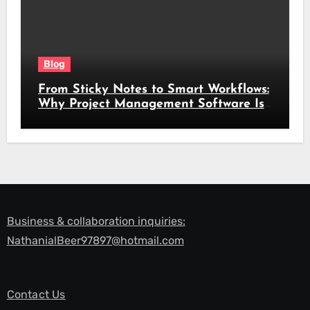
Blog
From Sticky Notes to Smart Workflows:
Why Project Management Software Is
No Longer Optional
Business & collaboration inquiries:
NathanialBeer97897@hotmail.com
Contact Us