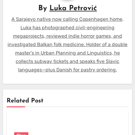
By
Luka Petrović
A Sarajevo native now calling Copenhagen home,
Luka has photographed civil-engineering
megaprojects, reviewed indie horror games, and
investigated Balkan folk medicine. Holder of a double
master’s in Urban Planning and Linguistics, he
collects subway tickets and speaks five Slavic
languages—plus Danish for pastry ordering.
Related Post