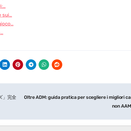
i:…
e sui…
 gioco…
a…
ズ」完全
Oltre ADM: guida pratica per scegliere i migliori c
non AA