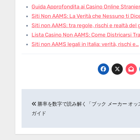
Guida Approfondita ai Casino Online Stranier
Siti Non AAMS: La Verità che Nessuno ti Dic
Siti non AAMS: tra regole, rischi e realtà del
Lista Casino Non AAMS: Come Districarsi Tr
Siti non AAMS legali in Italia: verità, rischi e…
Post
勝率を数字で読み解く「ブック メーカー オッ
navigation
ガイド