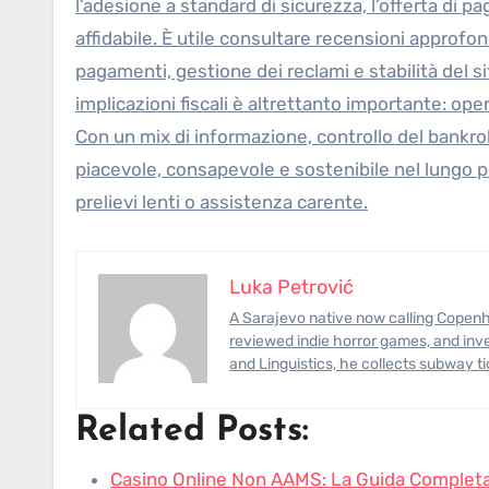
l’adesione a standard di sicurezza, l’offerta di
affidabile. È utile consultare recensioni approfo
pagamenti, gestione dei reclami e stabilità del s
implicazioni fiscali è altrettanto importante: oper
Con un mix di informazione, controllo del bankrol
piacevole, consapevole e sostenibile nel lungo p
prelievi lenti o assistenza carente.
Luka Petrović
A Sarajevo native now calling Copenhagen home, Luka has photographed civil-engineering megaprojects,
reviewed indie horror games, and inve
and Linguistics, he collects subway t
Related Posts:
Casino Online Non AAMS: La Guida Completa