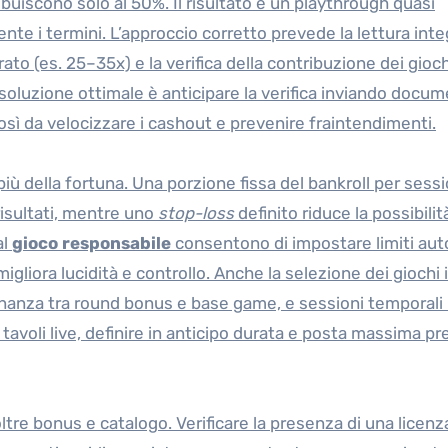
buiscono solo al 50%. Il risultato è un playthrough quasi
mente i termini. L’approccio corretto prevede la lettura inte
rato (es. 25–35x) e la verifica della contribuzione dei gioc
soluzione ottimale è anticipare la verifica inviando docum
così da velocizzare i cashout e prevenire fraintendimenti.
 più della fortuna. Una porzione fissa del bankroll per sess
risultati, mentre uno
stop-loss
definito riduce la possibilit
al
gioco responsabile
consentono di impostare limiti aut
gliora lucidità e controllo. Anche la selezione dei giochi 
ernanza tra round bonus e base game, e sessioni temporali 
tavoli live, definire in anticipo durata e posta massima p
ltre bonus e catalogo. Verificare la presenza di una licenza