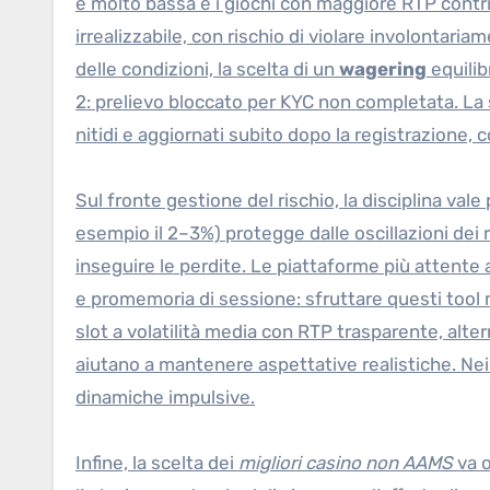
è molto bassa e i giochi con maggiore RTP contri
irrealizzabile, con rischio di violare involontaria
delle condizioni, la scelta di un
wagering
equilib
2: prelievo bloccato per KYC non completata. La 
nitidi e aggiornati subito dopo la registrazione, 
Sul fronte gestione del rischio, la disciplina vale
esempio il 2–3%) protegge dalle oscillazioni dei 
inseguire le perdite. Le piattaforme più attente 
e promemoria di sessione: sfruttare questi tool mi
slot a volatilità media con RTP trasparente, alt
aiutano a mantenere aspettative realistiche. Nei 
dinamiche impulsive.
Infine, la scelta dei
migliori casino non AAMS
va o