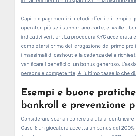
intrattenimento e trasparenza nella distribuzion
Capitolo pagamenti: i metodi offerti e i tempi di
operatori più seri supportano carte, e-wallet, bon
indicativi veritieri. La procedura KYC accelerata
completarsi prima dell’erogazione del primo prel
i massimali di cashout e la cadenza delle richies
vanificare i benefici di un bonus generoso. L’assis
personale competente, è l’ultimo tassello che di
Esempi e buone pratiche: 
bankroll e prevenzione 
Considerare scenari concreti aiuta a identificare 
Caso 1: un giocatore accetta un bonus del 200%