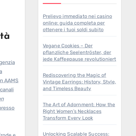
Prelievo immediato nei casino
online: guida completa per
ottenere i tuoi soldi subito
ità
Vegane Cookies – Der
pflanzliche Seelentröster, der
jede Kaffeepause revolutioniert
Agenzia
a
Rediscovering the Magic of
non AAMS
Vintage Earrings: History, Style,
and Timeless Beauty
canali
on
The Art of Adornment: How the
 presso
Right Women’s Necklaces
Transform Every Look
Unlocking Scalable Success:
frode e