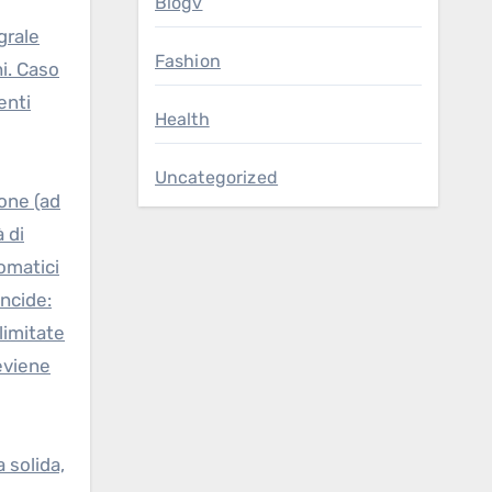
Blogv
grale
Fashion
hi. Caso
enti
Health
Uncategorized
ione (ad
à di
omatici
incide:
limitate
reviene
 solida,