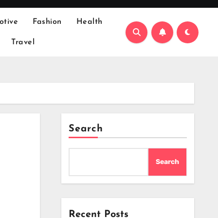
otive
Fashion
Health
Travel
Search
Search
i
Recent Posts