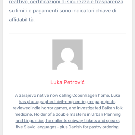
reattivo, certificazioni di sicurezza e trasparenza
su limiti e pagamenti sono indicatori chiave di
affidabilità.
Luka Petrović
A Sarajevo native now calling Copenhagen home, Luka
has photographed civil-engineering megaprojects,
reviewed indie horror games, and investigated Balkan folk
medicine. Holder of a double master’s in Urban Planning
and Linguistics, he collects subway tickets and speaks
five Slavic languages—plus Danish for pastry ordering.