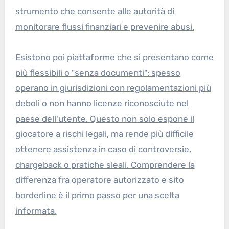
strumento che consente alle autorità di
monitorare flussi finanziari e prevenire abusi.
Esistono poi piattaforme che si presentano come
più flessibili o "senza documenti": spesso
operano in giurisdizioni con regolamentazioni più
deboli o non hanno licenze riconosciute nel
paese dell'utente. Questo non solo espone il
giocatore a rischi legali, ma rende più difficile
ottenere assistenza in caso di controversie,
chargeback o pratiche sleali. Comprendere la
differenza fra operatore autorizzato e sito
borderline è il primo passo per una scelta
informata.