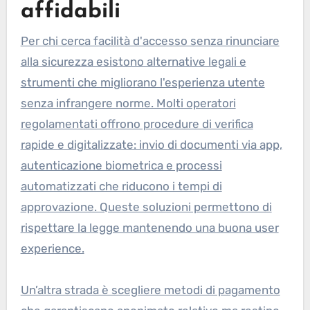
affidabili
Per chi cerca facilità d'accesso senza rinunciare
alla sicurezza esistono alternative legali e
strumenti che migliorano l'esperienza utente
senza infrangere norme. Molti operatori
regolamentati offrono procedure di verifica
rapide e digitalizzate: invio di documenti via app,
autenticazione biometrica e processi
automatizzati che riducono i tempi di
approvazione. Queste soluzioni permettono di
rispettare la legge mantenendo una buona user
experience.
Un’altra strada è scegliere metodi di pagamento