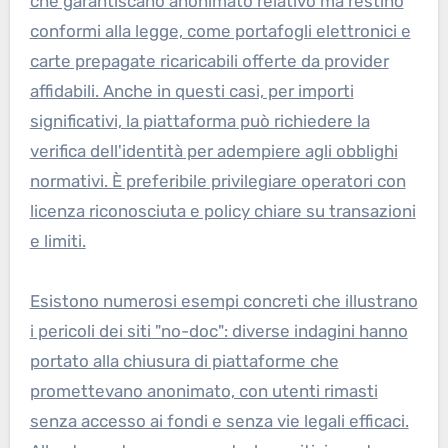
che garantiscano anonimato relativo ma restino
conformi alla legge, come portafogli elettronici e
carte prepagate ricaricabili offerte da provider
affidabili. Anche in questi casi, per importi
significativi, la piattaforma può richiedere la
verifica dell'identità per adempiere agli obblighi
normativi. È preferibile privilegiare operatori con
licenza riconosciuta e policy chiare su transazioni
e limiti.
Esistono numerosi esempi concreti che illustrano
i pericoli dei siti "no-doc": diverse indagini hanno
portato alla chiusura di piattaforme che
promettevano anonimato, con utenti rimasti
senza accesso ai fondi e senza vie legali efficaci.