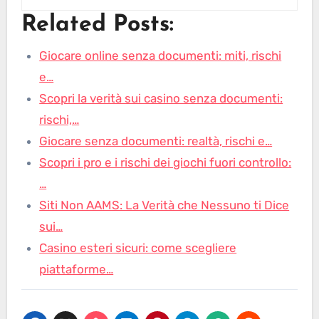
Related Posts:
Giocare online senza documenti: miti, rischi
e…
Scopri la verità sui casino senza documenti:
rischi,…
Giocare senza documenti: realtà, rischi e…
Scopri i pro e i rischi dei giochi fuori controllo:
…
Siti Non AAMS: La Verità che Nessuno ti Dice
sui…
Casino esteri sicuri: come scegliere
piattaforme…