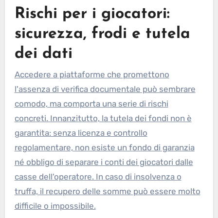
Rischi per i giocatori:
sicurezza, frodi e tutela
dei dati
Accedere a piattaforme che promettono
l'assenza di verifica documentale può sembrare
comodo, ma comporta una serie di rischi
concreti. Innanzitutto, la tutela dei fondi non è
garantita: senza licenza e controllo
regolamentare, non esiste un fondo di garanzia
né obbligo di separare i conti dei giocatori dalle
casse dell'operatore. In caso di insolvenza o
truffa, il recupero delle somme può essere molto
difficile o impossibile.