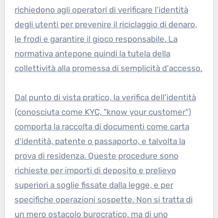
richiedono agli operatori di verificare l'identità
degli utenti per prevenire il riciclaggio di denaro,
le frodi e garantire il gioco responsabile. La
normativa antepone quindi la tutela della
collettività alla promessa di semplicità d'accesso.
Dal punto di vista pratico, la verifica dell'identità
(conosciuta come KYC, "know your customer")
comporta la raccolta di documenti come carta
d'identità, patente o passaporto, e talvolta la
prova di residenza. Queste procedure sono
richieste per importi di deposito e prelievo
superiori a soglie fissate dalla legge, e per
specifiche operazioni sospette. Non si tratta di
un mero ostacolo burocratico, ma di uno