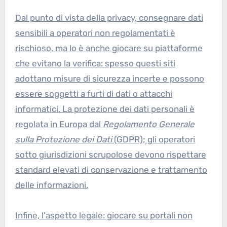
Dal punto di vista della privacy, consegnare dati
sensibili a operatori non regolamentati è
rischioso, ma lo è anche giocare su piattaforme
che evitano la verifica: spesso questi siti
adottano misure di sicurezza incerte e possono
essere soggetti a furti di dati o attacchi
informatici. La protezione dei dati personali è
regolata in Europa dal
Regolamento Generale
sulla Protezione dei Dati
(GDPR); gli operatori
sotto giurisdizioni scrupolose devono rispettare
standard elevati di conservazione e trattamento
delle informazioni.
Infine, l'aspetto legale: giocare su portali non