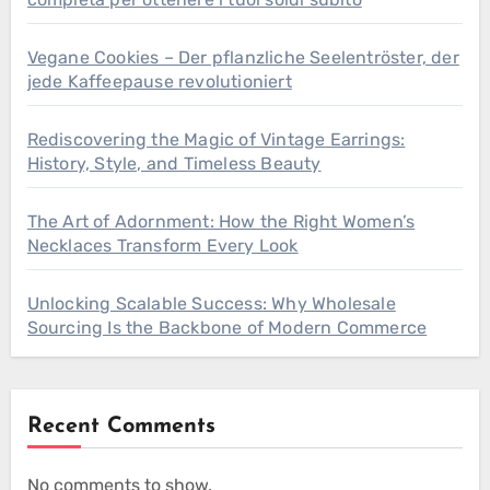
Vegane Cookies – Der pflanzliche Seelentröster, der
jede Kaffeepause revolutioniert
Rediscovering the Magic of Vintage Earrings:
History, Style, and Timeless Beauty
The Art of Adornment: How the Right Women’s
Necklaces Transform Every Look
Unlocking Scalable Success: Why Wholesale
Sourcing Is the Backbone of Modern Commerce
Recent Comments
No comments to show.