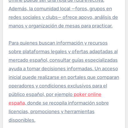
offline puede ser una hoja de ruta efectiva.
Además, la comunidad local —foros, grupos en
redes sociales y clubs— ofrece apoyo, análisis de
manos y organización de mesas para practicar.
Para quienes buscan información y recursos
sobre plataformas legales y ofertas adaptadas al
mercado español, consultar guías especializadas
ayuda a tomar decisiones informadas. Un acceso
inicial puede realizarse en portales que comparan
operadores y condiciones exclusivos para el
público español, por ejemplo
poker online
españa
, donde se recopila información sobre
licencias, promociones y herramientas
disponibles.