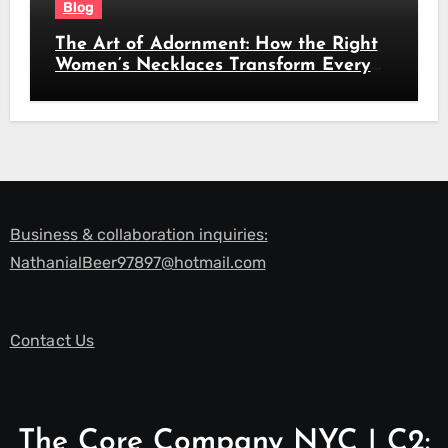
Blog
The Art of Adornment: How the Right
Women’s Necklaces Transform Every
Look
Business & collaboration inquiries:
NathanialBeer97897@hotmail.com
Contact Us
The Core Company NYC | C2: