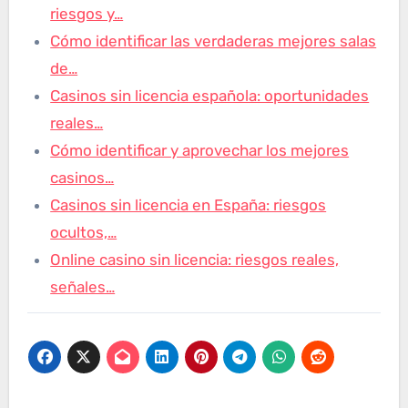
riesgos y…
Cómo identificar las verdaderas mejores salas
de…
Casinos sin licencia española: oportunidades
reales…
Cómo identificar y aprovechar los mejores
casinos…
Casinos sin licencia en España: riesgos
ocultos,…
Online casino sin licencia: riesgos reales,
señales…