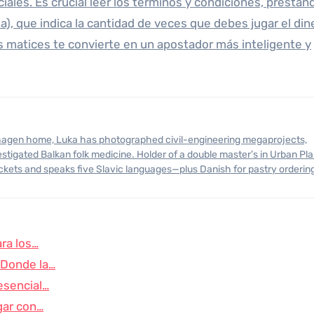
ales. Es crucial leer los términos y condiciones, prestan
ta), que indica la cantidad de veces que debes jugar el din
s matices te convierte en un apostador más inteligente y
stigated Balkan folk medicine. Holder of a double master’s in Urban Pl
ickets and speaks five Slavic languages—plus Danish for pastry orderin
ra los…
 Donde la…
esencial…
gar con…