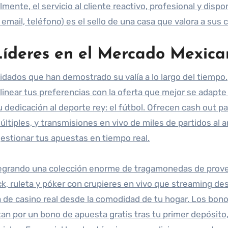
mente, el servicio al cliente reactivo, profesional y dispo
email, teléfono) es el sello de una casa que valora a sus c
Líderes en el Mercado Mexica
dados que han demostrado su valía a lo largo del tiempo.
alinear tus preferencias con la oferta que mejor se adapte a
dedicación al deporte rey: el fútbol. Ofrecen cash out par
últiples, y transmisiones en vivo de miles de partidos al 
 gestionar tus apuestas en tiempo real.
 integrando una colección enorme de tragamonedas de pro
k, ruleta y póker con crupieres en vivo que streaming de
 de casino real desde la comodidad de tu hogar. Los bon
an por un bono de apuesta gratis tras tu primer depósito,