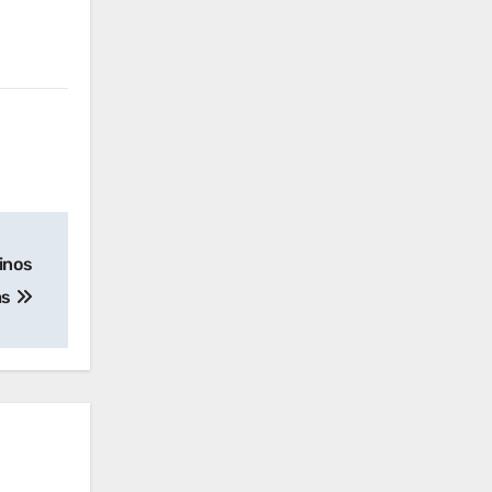
inos
as