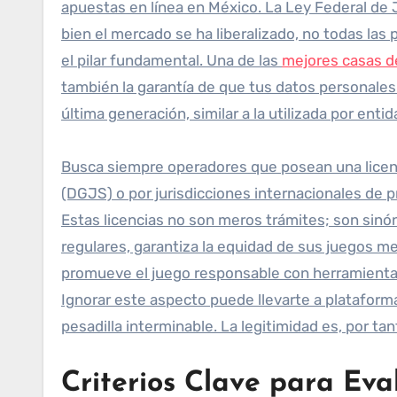
apuestas en línea en México. La Ley Federal de J
bien el mercado se ha liberalizado, no todas la
el pilar fundamental. Una de las
mejores casas d
también la garantía de que tus datos personales
última generación, similar a la utilizada por enti
Busca siempre operadores que posean una licenc
(DGJS) o por jurisdicciones internacionales de 
Estas licencias no son meros trámites; son sinó
regulares, garantiza la equidad de sus juegos m
promueve el juego responsable con herramientas
Ignorar este aspecto puede llevarte a plataform
pesadilla interminable. La legitimidad es, por tan
Criterios Clave para Ev