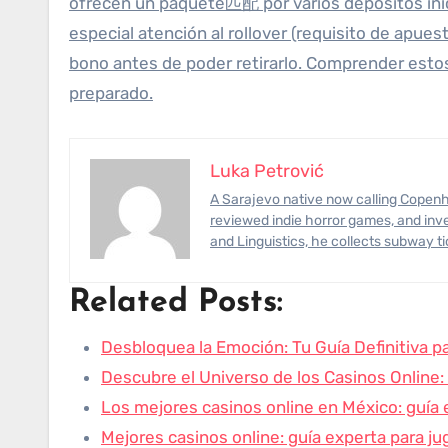
ofrecen un paquete匹配 por varios depósitos inici
especial atención al rollover (requisito de apues
bono antes de poder retirarlo. Comprender esto
preparado.
Luka Petrović
A Sarajevo native now calling Copenhagen home, Luka has photographed civil-engineering megaprojects,
reviewed indie horror games, and inve
and Linguistics, he collects subway t
Related Posts:
Desbloquea la Emoción: Tu Guía Definitiva pa
Descubre el Universo de los Casinos Online:
Los mejores casinos online en México: guía 
Mejores casinos online: guía experta para ju