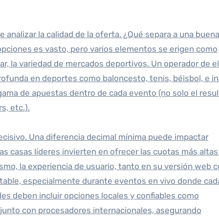
analizar la calidad de la oferta. ¿Qué separa a una buen
opciones es vasto, pero varios elementos se erigen como
gar, la variedad de mercados deportivos. Un operador de el
 profunda en deportes como baloncesto, tenis, béisbol, e i
gama de apuestas dentro de cada evento (no solo el resu
s, etc.).
decisivo. Una diferencia decimal mínima puede impactar
as casas líderes invierten en ofrecer las cuotas más altas
smo, la experiencia de usuario, tanto en su versión web 
y estable, especialmente durante eventos en vivo donde cad
s deben incluir opciones locales y confiables como
, junto con procesadores internacionales, asegurando