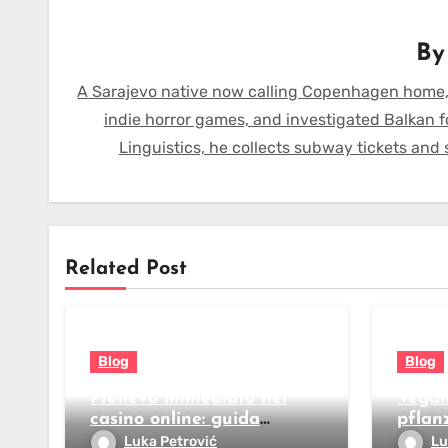
B
A Sarajevo native now calling Copenhagen home,
indie horror games, and investigated Balkan f
Linguistics, he collects subway tickets and
Related Post
Blog
Blog
Prelievo immediato nei
Vegan
casino online: guida
pflanz
completa per ottenere i
der j
Luka Petrović
Lu