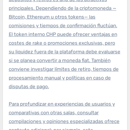
principales. Dependiendo de la criptomoneda —
Bitcoin, Ethereum u otros tokens— las
comisiones y tiempos de confirmación fluctúan.
El token interno CHP puede ofrecer ventajas en
costes de rake o promociones exclusivas, pero
su liquidez fuera de la plataforma debe evaluarse
si se planea convertir a moneda fiat. También
conviene investigar límites de retiro, tiempos de
procesamiento manual y políticas en caso de
disputas de pago.
Para profundizar en experiencias de usuarios y
comparativas con otras salas, consultar
compilaciones y opiniones especializadas ofrece
contexto adicional; por ejemplo, esta