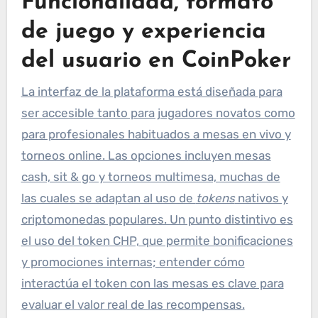
Funcionalidad, formato
de juego y experiencia
del usuario en CoinPoker
La interfaz de la plataforma está diseñada para
ser accesible tanto para jugadores novatos como
para profesionales habituados a mesas en vivo y
torneos online. Las opciones incluyen mesas
cash, sit & go y torneos multimesa, muchas de
las cuales se adaptan al uso de
tokens
nativos y
criptomonedas populares. Un punto distintivo es
el uso del token CHP, que permite bonificaciones
y promociones internas; entender cómo
interactúa el token con las mesas es clave para
evaluar el valor real de las recompensas.