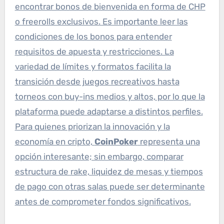
encontrar bonos de bienvenida en forma de CHP
o freerolls exclusivos. Es importante leer las
condiciones de los bonos para entender
requisitos de apuesta y restricciones. La
variedad de límites y formatos facilita la
transición desde juegos recreativos hasta
torneos con buy-ins medios y altos, por lo que la
plataforma puede adaptarse a distintos perfiles.
Para quienes priorizan la innovación y la
economía en cripto,
CoinPoker
representa una
opción interesante; sin embargo, comparar
estructura de rake, liquidez de mesas y tiempos
de pago con otras salas puede ser determinante
antes de comprometer fondos significativos.