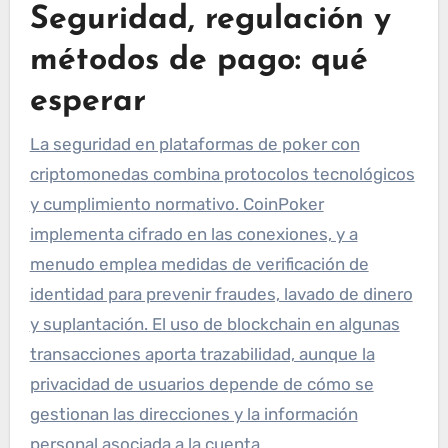
Seguridad, regulación y
métodos de pago: qué
esperar
La seguridad en plataformas de poker con
criptomonedas combina protocolos tecnológicos
y cumplimiento normativo. CoinPoker
implementa cifrado en las conexiones, y a
menudo emplea medidas de verificación de
identidad para prevenir fraudes, lavado de dinero
y suplantación. El uso de blockchain en algunas
transacciones aporta trazabilidad, aunque la
privacidad de usuarios depende de cómo se
gestionan las direcciones y la información
personal asociada a la cuenta.