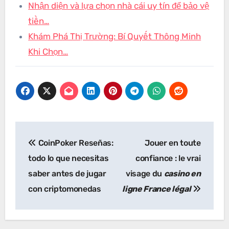
Nhận diện và lựa chọn nhà cái uy tín để bảo vệ
tiền…
Khám Phá Thị Trường: Bí Quyết Thông Minh
Khi Chọn…
Post
CoinPoker Reseñas:
Jouer en toute
navigation
todo lo que necesitas
confiance : le vrai
saber antes de jugar
visage du
casino en
con criptomonedas
ligne France légal