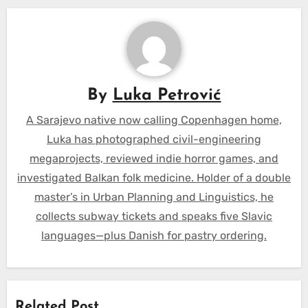
By
Luka Petrović
A Sarajevo native now calling Copenhagen home,
Luka has photographed civil-engineering
megaprojects, reviewed indie horror games, and
investigated Balkan folk medicine. Holder of a double
master’s in Urban Planning and Linguistics, he
collects subway tickets and speaks five Slavic
languages—plus Danish for pastry ordering.
Related Post