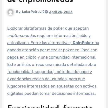
de criptomonedas
By
Luka Petrović
April 25, 2026
Explorar plataformas de poker que aceptan
criptomonedas
requiere información fiable y
actualizada. Entre las alternativas,
CoinPoker
ha
ganado atención por mezclar poker en línea con
pagos en cripto y una comunidad internacional.
Este análisis ofrece una mirada detallada sobre
funcionalidad, seguridad, métodos de pago y
experiencias reales de usuarios, para que
jugadores interesados en apuestas con activos
digitales puedan tomar decisiones informadas.