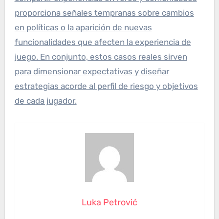
proporciona señales tempranas sobre cambios
en políticas o la aparición de nuevas
funcionalidades que afecten la experiencia de
juego. En conjunto, estos casos reales sirven
para dimensionar expectativas y diseñar
estrategias acorde al perfil de riesgo y objetivos
de cada jugador.
Luka Petrović