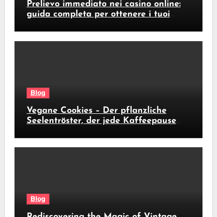
Prelievo immediato nei casino online:
guida completa per ottenere i tuoi
soldi subito
Blog
Vegane Cookies – Der pflanzliche
Seelentröster, der jede Kaffeepause
revolutioniert
Blog
Rediscovering the Magic of Vintage