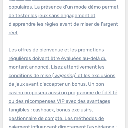
populaires. La présence d'un mode démo permet
de tester les jeux sans engagement et
d'apprendre les règles avant de miser de l'argent
réel.
Les offres de bienvenue et les promotions
régulières doivent être évaluées au-delà du
montant annoncé. Lisez attentivement les
conditions de mise (
wagering
) et les exclusions
de jeux avant d'accepter un bonus. Un bon
casino proposera aussi un programme de fidélité
ou des récompenses VIP avec des avantages
tangibles : cashback, bonus exclusifs,
gestionnaire de compte. Les méthodes de
paiement influencent directement l'expérience :