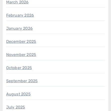
March 2026
February 2026
January 2026
December 2025
November 2025
October 2025
September 2025
August 2025
July 2025