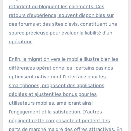
retardent ou bloquent les paiements. Ces
retours d'expérience, souvent disponibles sur
des forums et des sites d'avis, constituent une
source précieuse pour évaluer la fiabilité d'un
opérateur.
Enfin, la migration vers le mobile illustre bien les
différences opérationnelles : certains casinos
optimisent nativement l'interface pour les
smartphones, proposent des applications
dédiées et ajustent les bonus pour les
utilisateurs mobiles, améliorant ainsi
l'engagement et la satisfaction. D'autres
négligent cette composante et perdent des
parts de marché malgré des offres attractives. En