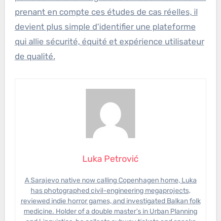
prenant en compte ces études de cas réelles, il
devient plus simple d'identifier une plateforme
qui allie sécurité, équité et expérience utilisateur
de qualité.
Luka Petrović
A Sarajevo native now calling Copenhagen home, Luka
has photographed civil-engineering megaprojects,
reviewed indie horror games, and investigated Balkan folk
medicine. Holder of a double master’s in Urban Planning