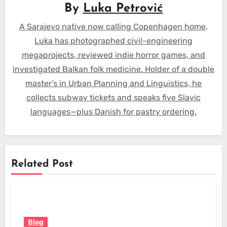
By
Luka Petrović
A Sarajevo native now calling Copenhagen home,
Luka has photographed civil-engineering
megaprojects, reviewed indie horror games, and
investigated Balkan folk medicine. Holder of a double
master’s in Urban Planning and Linguistics, he
collects subway tickets and speaks five Slavic
languages—plus Danish for pastry ordering.
Related Post
Blog