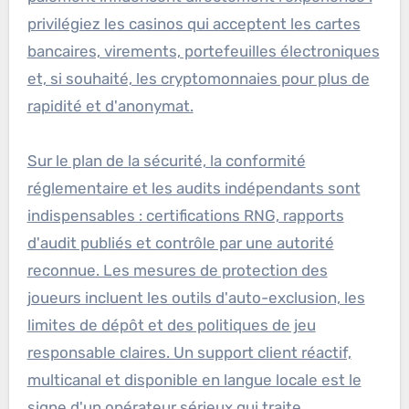
privilégiez les casinos qui acceptent les cartes
bancaires, virements, portefeuilles électroniques
et, si souhaité, les cryptomonnaies pour plus de
rapidité et d'anonymat.
Sur le plan de la sécurité, la conformité
réglementaire et les audits indépendants sont
indispensables : certifications RNG, rapports
d'audit publiés et contrôle par une autorité
reconnue. Les mesures de protection des
joueurs incluent les outils d'auto-exclusion, les
limites de dépôt et des politiques de jeu
responsable claires. Un support client réactif,
multicanal et disponible en langue locale est le
signe d'un opérateur sérieux qui traite