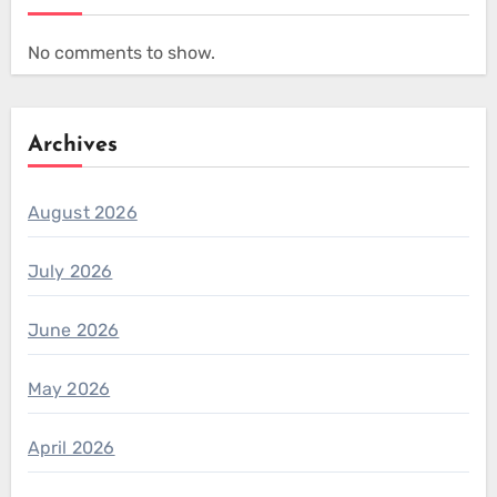
No comments to show.
Archives
August 2026
July 2026
June 2026
May 2026
April 2026