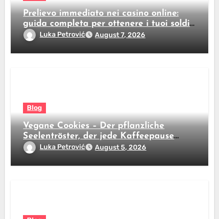
Prelievo immediato nei casino online:
guida completa per ottenere i tuoi soldi
subito
Luka Petrović
August 7, 2026
Blog
Vegane Cookies – Der pflanzliche
Seelentröster, der jede Kaffeepause
revolutioniert
Luka Petrović
August 5, 2026