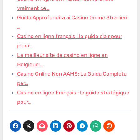
vraiment ce…
Guida Approfondita ai Casino Online Stranieri:
…
Casino en ligne français : le guide clair pour
jouer…
Le meilleur site de casino en ligne en
Belgique:…
Casino Online Non AAMS: La Guida Completa
per…
Casino en ligne Français : le guide stratégique
pour…