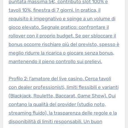
puntata massima 5€, contributo slot 100% e
tavoli 10%, finestra di 7 giorni. In pratica, il
requisito è impegnativo e spinge a un volume di
gioco elevato. Segnale pratico: confrontare il
rollover con il proprio budget. Se per sbloccare il
bonus occorre rischiare più del previsto, spesso è
meglio ridurre la ricarica o giocare senza bonus,
mantenendo il pieno controllo sui prelievi.
Profilo 2: l’amatore del live casino. Cerca tavoli
con dealer professionisti, limiti flessibili e varianti
(Blackjack, Roulette, Baccarat, Game Show). Qui
contano la qualità del provider (studio noto,
streaming fluido), la trasparenza delle regole e la
disponibilità di limiti responsabili. Un buon