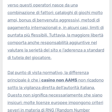
verso questi operatori nasce da una
combinazione di fattori: cataloghi di giochi molto
ampi, bonus di benvenuto aggressivi, metodi di
pagamento internazionali e, in alcuni casi, limiti di
puntata più flessibili. Tuttavia, la maggiore libertà
comporta anche responsabilità aggiuntive nel
valutare la serietà del sito e l’aderenza a standard
di tutela del giocatore.
Dal punto di vista normativo, la differenza
principale è che i
casino non AAMS
non ricadono
sotto la vigilanza diretta dell’autorità italiana.
Questo non significa necessariamente che siano
insicuri: molte licenze europee impongono criteri
severi in materia di RNG (Random Number