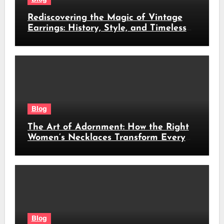
Rediscovering the Magic of Vintage
Earrings: History, Style, and Timeless
Beauty
Blog
The Art of Adornment: How the Right
Women’s Necklaces Transform Every
Look
Blog