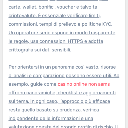
carte, wallet, bonifici, voucher e talvolta
criptovalute. È essenziale verificare limiti,
commissioni, tempi di prelievo e politiche KYC.
Un operatore serio espone in modo trasparente
le regole, usa connessioni HTTPS e adotta
crittografia sui dati sensibili.
Per orientarsi in un panorama così vasto, risorse
di analisi e comparazione possono essere utili. Ad
esempio, guide come
casino online non aams
offrono panoramiche, checklist e aggiornamenti
sul tema. In ogni caso, l’approccio più efficace
resta quello basato su prudenza, verifica
indipendente delle informazioni e una
valutazione onesta del proprio profilo di rischio. Il