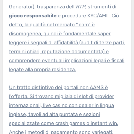
Generator), trasparenza dell’
RTP
, strumenti di
gioco responsabile
e procedure KYC/AML. Ciò
detto, la qualità nel mercato “.com” è
disomogenea, quindi è fondamentale saper
leggere i segnali di affidabilità (audit di terze parti,
termini chiari, reputazione documentata) e
comprendere eventuali implicazioni legali e fiscali
legate alla propria residenza.
Un tratto distintivo dei portali non AAMS è
l’offerta. Si trovano migliaia di slot di provider
internazionali, live casino con dealer in lingua
inglese, tavoli ad alta puntata e sezioni
specializzate come crash games o instant win.
Anche i metodi di pagamento sono variegati: