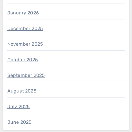
January 2026
December 2025
November 2025
October 2025
September 2025
August 2025
July 2025
June 2025