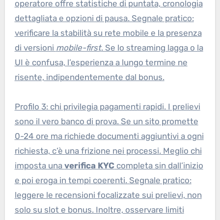
operatore offre statistiche di puntata, cronologia
dettagliata e opzioni di pausa. Segnale pratico:
verificare la stabilità su rete mobile e la presenza
di versioni
mobile-first
. Se lo streaming lagga o la
UI è confusa, l’esperienza a lungo termine ne
risente, indipendentemente dal bonus.
Profilo 3: chi privilegia pagamenti rapidi. I prelievi
sono il vero banco di prova. Se un sito promette
0-24 ore ma richiede documenti aggiuntivi a ogni
richiesta, c’è una frizione nei processi. Meglio chi
imposta una
verifica KYC
completa sin dall’inizio
e poi eroga in tempi coerenti. Segnale pratico:
leggere le recensioni focalizzate sui prelievi, non
solo su slot e bonus. Inoltre, osservare limiti