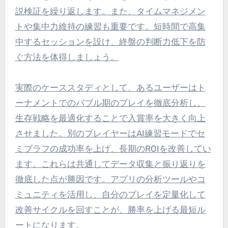
説検証を繰り返します。また、タイムマネジメン
トや集中力維持の練習も重要です。短時間で高集
中するセッションを設け、終盤の判断力低下を防
ぐ方法を体得しましょう。
実際のケーススタディとして、あるユーザーはト
ーナメントでのバブル期のプレイを徹底分析し、
生存戦略を最適化することで入賞率を大きく向上
させました。別のプレイヤーはAI練習モードでセ
ミブラフの成功率を上げ、長期のROIを改善してい
ます。これらは共通してデータ収集と振り返りを
徹底した点が勝因です。アプリの分析ツールやコ
ミュニティを活用し、自分のプレイを定量化して
改善サイクルを回すことが、勝率を上げる最短ル
ートになります。