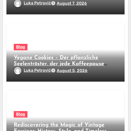
subito
Luka Petrović
August 7, 2026
Blog
Vegane Cookies – Der pflanzliche
Seelentröster, der jede Kaffeepause
revolutioniert
Luka Petrović
August 5, 2026
Blog
Rediscovering the Magic of Vintage