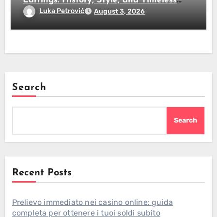
Earrings: History, Style, and Timeless
Beauty
Luka Petrović
August 3, 2026
Search
Search
Recent Posts
Prelievo immediato nei casino online: guida
completa per ottenere i tuoi soldi subito