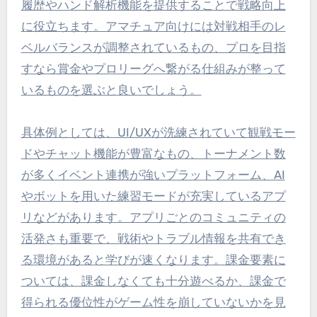
履歴やハンド解析機能を提供することで戦略向上
に役立ちます。アマチュア向けには対戦相手のレ
ベルバランスが調整されているもの、プロを目指
すなら賞金やプロリーグへ繋がる仕組みが整って
いるものを選ぶと良いでしょう。
具体例としては、UI/UXが洗練されていて観戦モー
ドやチャット機能が豊富なもの、トーナメント数
が多くイベント連携が強いプラットフォーム、AI
やボットを用いた練習モードが充実しているアプ
リなどがあります。アプリごとのコミュニティの
活発さも重要で、戦術やトラブル情報を共有でき
る環境があると学びが速くなります。課金要素に
ついては、課金しなくても十分遊べるか、課金で
得られる優位性がゲーム性を崩していないかを見