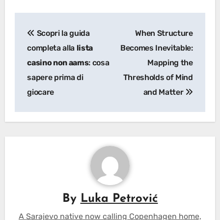
Post
Scopri la guida
When Structure
navigation
completa alla
lista
Becomes Inevitable:
casino non aams
: cosa
Mapping the
sapere prima di
Thresholds of Mind
giocare
and Matter
By
Luka Petrović
A Sarajevo native now calling Copenhagen home,